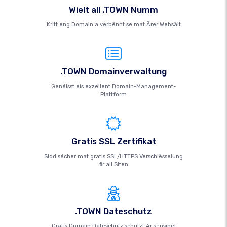
Wielt all .TOWN Numm
Kritt eng Domain a verbënnt se mat Ärer Websäit
.TOWN Domainverwaltung
Genéisst eis exzellent Domain-Management-
Plattform
Gratis SSL Zertifikat
Sidd sécher mat gratis SSL/HTTPS Verschlësselung
fir all Siten
.TOWN Dateschutz
Gratis Domain Dateschutz schützt Är sensibel