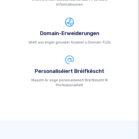
Informatiounen
Domain-Erweiderungen
Wielt aus enger grousser Auswiel u Domain-TLDs
Personaliséiert Bréifkëscht
Maacht Är eege personaliséiert Bréifkëscht fir
Professionalitéit