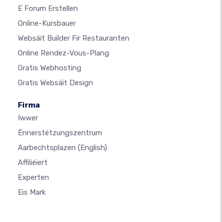
E Forum Erstellen
Online-Kursbauer
Websäit Builder Fir Restauranten
Online Rendez-Vous-Plang
Gratis Webhosting
Gratis Websäit Design
Firma
Iwwer
Ënnerstëtzungszentrum
Aarbechtsplazen
(English)
Affiliéiert
Experten
Eis Mark