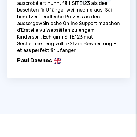
ausprobéiert hunn, fält SITE123 als dee
beschten fir Ufänger wéi mech eraus. Säi
benotzerfrëndleche Prozess an den
aussergewéinleche Online Support maachen
d'Erstelle vu Websäiten zu engem
Kinderspill. Ech ginn SITE123 mat
Sécherheet eng voll 5-Stäre Bewäertung -
et ass perfekt fir Ufänger.
Paul Downes