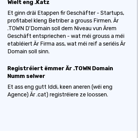
Wielt eng .Katz
Et ginn dräi Etappen fir Geschäfter - Startups,
profitabel kleng Betriber a grouss Firmen. Är
.TOWN D'Domain soll dem Niveau vun Ärem
Geschäft entspriechen - wat méi grouss a méi
etabléiert Är Firma ass, wat méi reif a seriéis Är
Domain soll sinn.
Registréiert ëmmer Är .TOWN Domain
Numm selwer
Et ass eng gutt Iddi, keen aneren (wéi eng
Agence) Är .cat) registréiere ze loossen.