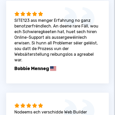
SITE123 ass menger Erfahrung no ganz
benotzerfrëndlech. An deene rare Fäll, wou
ech Schwieregkeeten hat, huet sech hiren
Online-Support als aussergewéinlech
erwisen. Si hunn all Problemer séier geléist,
sou datt de Prozess vun der
Websäiterstellung reibungslos a agreabel
war.
Bobbie Menneg
Nodeems ech verschidde Web Builder