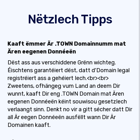
Nëtzlech Tipps
Kaaft ëmmer Är .TOWN Domainnumm mat
Ären eegenen Donnéeën
Dëst ass aus verschiddene Grënn wichteg.
Éischtens garantéiert dëst, datt d'Domain legal
registréiert ass a gehéiert Iech.<br><br>
Zweetens, ofhängeg vum Land an deem Dir
wunnt, kaaft Dir eng .TOWN Domain mat Ären
eegenen Donnéeën kéint souwisou gesetzlech
verlaangt sinn. Denkt no vir a gitt sécher datt Dir
all Är eegen Donnéeën ausfëllt wann Dir Är
Domainen kaaft.