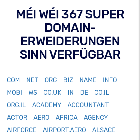
MÉI WÉI 367 SUPER
DOMAIN-
ERWEIDERUNGEN
SINN VERFÜGBAR
COM
NET
ORG
BIZ
NAME
INFO
MOBI
WS
CO.UK
IN
DE
CO.IL
ORG.IL
ACADEMY
ACCOUNTANT
ACTOR
AERO
AFRICA
AGENCY
AIRFORCE
AIRPORT.AERO
ALSACE