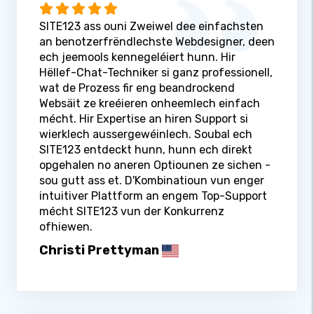
SITE123 ass ouni Zweiwel dee einfachsten
an benotzerfrëndlechste Webdesigner, deen
ech jeemools kennegeléiert hunn. Hir
Hëllef-Chat-Techniker si ganz professionell,
wat de Prozess fir eng beandrockend
Websäit ze kreéieren onheemlech einfach
mécht. Hir Expertise an hiren Support si
wierklech aussergewéinlech. Soubal ech
SITE123 entdeckt hunn, hunn ech direkt
opgehalen no aneren Optiounen ze sichen -
sou gutt ass et. D'Kombinatioun vun enger
intuitiver Plattform an engem Top-Support
mécht SITE123 vun der Konkurrenz
ofhiewen.
Christi Prettyman