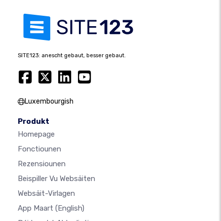
SITE123: anescht gebaut, besser gebaut.
Luxembourgish
Produkt
Homepage
Fonctiounen
Rezensiounen
Beispiller Vu Websäiten
Websäit-Virlagen
App Maart
(English)