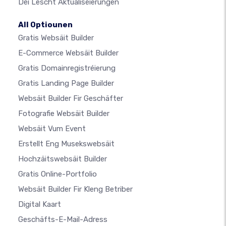
Déi Lescht Aktualiséierungen
All Optiounen
Gratis Websäit Builder
E-Commerce Websäit Builder
Gratis Domainregistréierung
Gratis Landing Page Builder
Websäit Builder Fir Geschäfter
Fotografie Websäit Builder
Websäit Vum Event
Erstellt Eng Musekswebsäit
Hochzäitswebsäit Builder
Gratis Online-Portfolio
Websäit Builder Fir Kleng Betriber
Digital Kaart
Geschäfts-E-Mail-Adress