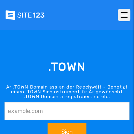
.TOWN
Är .TOWN Domain ass an der Reechwäit - Benotzt
eisen .TOWN Sichinstrument fir Är gewënscht
.TOWN Domain a registréiert se elo.
Sich