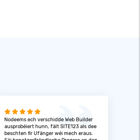
Nodeems ech verschidde Web Builder
ausprobéiert hunn, fält SITE123 als dee
beschten fir Ufänger wéi mech eraus.