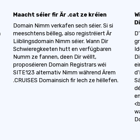
Maacht séier fir Är .cat ze kréien
W
D
Domain Nimm verkafen sech séier. Si si
h
meeschtens bëlleg, also registréiert Är
D'
Liiblingsdomain Nimm séier. Wann Dir
gr
Schwieregkeeten hutt en verfügbaren
Id
Numm ze fannen, deen Dir wëllt,
Di
proposéieren Domain Registrars wéi
ei
SITE123 alternativ Nimm während Ärem
d'
.CRUISES Domainsich fir Iech ze hëllefen.
Sä
d
en
<b
wa
D