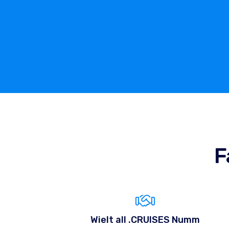
F
Wielt all .CRUISES Numm