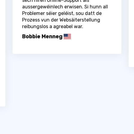
sech hiren Online-Support als
aussergewéinlech erwisen. Si hunn all
Problemer séier geléist, sou datt de
Prozess vun der Websäiterstellung
reibungslos a agreabel war.
Bobbie Menneg