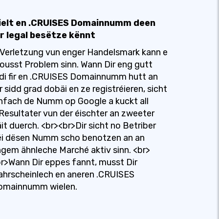
ielt en .CRUISES Domainnumm deen
ir legal besëtze kënnt
Verletzung vun enger Handelsmark kann e
ousst Problem sinn. Wann Dir eng gutt
di fir en .CRUISES Domainnumm hutt an
r sidd grad dobäi en ze registréieren, sicht
nfach de Numm op Google a kuckt all
Resultater vun der éischter an zweeter
it duerch. <br><br>Dir sicht no Betriber
éi dësen Numm scho benotzen an an
gem ähnleche Marché aktiv sinn. <br>
r>Wann Dir eppes fannt, musst Dir
hrscheinlech en aneren .CRUISES
omainnumm wielen.