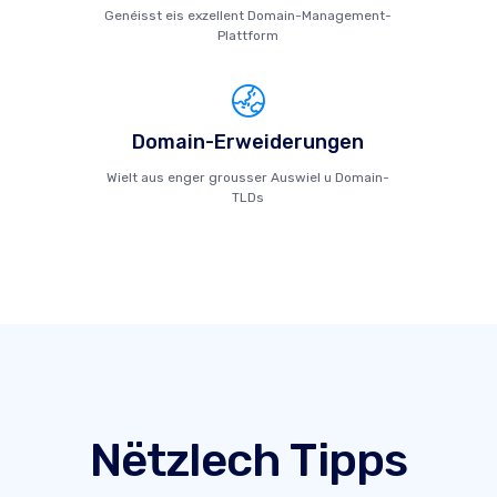
Genéisst eis exzellent Domain-Management-
Plattform
Domain-Erweiderungen
Wielt aus enger grousser Auswiel u Domain-
TLDs
Nëtzlech Tipps