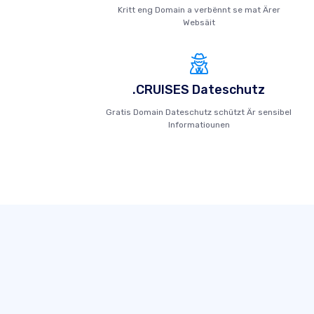
Kritt eng Domain a verbënnt se mat Ärer
Websäit
.CRUISES Dateschutz
Gratis Domain Dateschutz schützt Är sensibel
Informatiounen