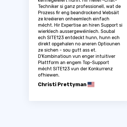
kennegeléiert hunn. Hir Hëllef-Chat-
Techniker si ganz professionell, wat de
Prozess fir eng beandrockend Websäit
ze kreéieren onheemlech einfach
mécht. Hir Expertise an hiren Support si
wierklech aussergewéinlech. Soubal
ech SITE123 entdeckt hunn, hunn ech
direkt opgehalen no aneren Optiounen
ze sichen - sou gutt ass et.
D'Kombinatioun vun enger intuitiver
Plattform an engem Top-Support
mécht SITE123 vun der Konkurrenz
ofhiewen.
Christi Prettyman