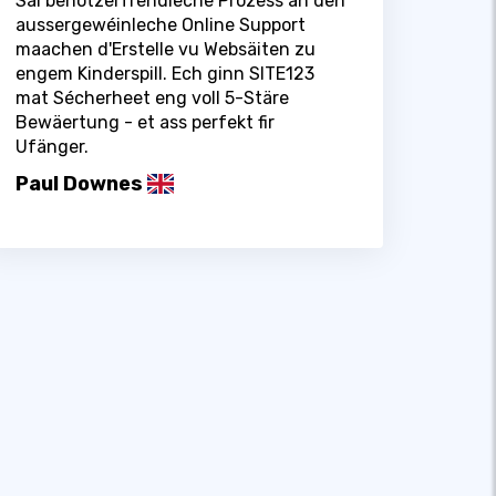
Säi benotzerfrëndleche Prozess an den
aussergewéinleche Online Support
maachen d'Erstelle vu Websäiten zu
engem Kinderspill. Ech ginn SITE123
mat Sécherheet eng voll 5-Stäre
Bewäertung - et ass perfekt fir
Ufänger.
Paul Downes