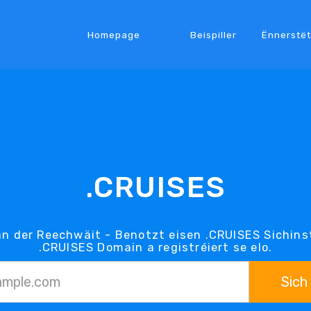
Homepage
Beispiller
Ënnerstë
.CRUISES
n der Reechwäit - Benotzt eisen .CRUISES Sichin
.CRUISES Domain a registréiert se elo.
Sich