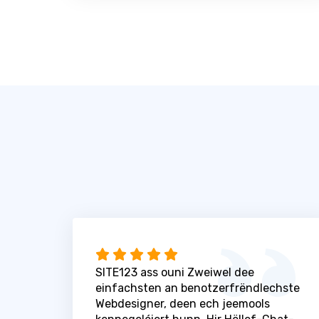
SITE123 ass ouni Zweiwel dee
einfachsten an benotzerfrëndlechste
Webdesigner, deen ech jeemools