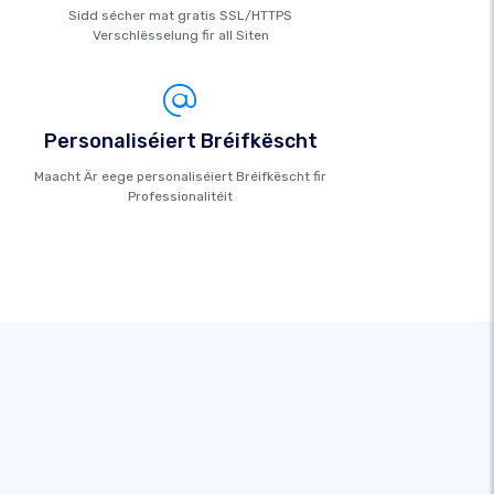
Sidd sécher mat gratis SSL/HTTPS
Verschlësselung fir all Siten
Personaliséiert Bréifkëscht
Maacht Är eege personaliséiert Bréifkëscht fir
Professionalitéit