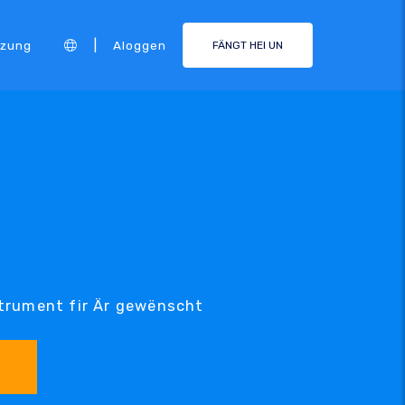
|
tzung
Aloggen
FÄNGT HEI UN
strument fir Är gewënscht