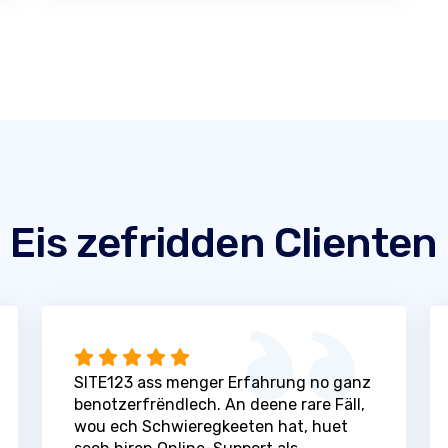
Eis zefridden Clienten
SITE123 ass menger Erfahrung no ganz
benotzerfrëndlech. An deene rare Fäll,
wou ech Schwieregkeeten hat, huet