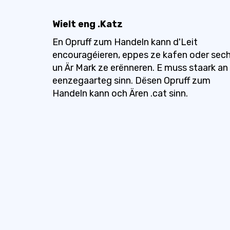
Wielt eng .Katz
En Opruff zum Handeln kann d'Leit
encouragéieren, eppes ze kafen oder sec
un Är Mark ze erënneren. E muss staark an
eenzegaarteg sinn. Dësen Opruff zum
Handeln kann och Ären .cat sinn.