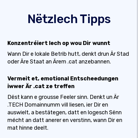
Nëtzlech Tipps
Konzentréiert Iech op wou Dir wunnt
Wann Dir e lokale Betrib hutt, denkt drun Är Stad
oder Äre Staat an Ärem .cat anzebannen.
Vermeit et, emotional Entscheedungen
iwwer Är .cat ze treffen
Dëst kann e grousse Feeler sinn. Denkt un Är
.TECH Domainnumm vill liesen, ier Dir en
auswielt, a bestätegen, datt en logesch Sënn
mécht an datt anerer en verstinn, wann Dir en
mat hinne deelt.