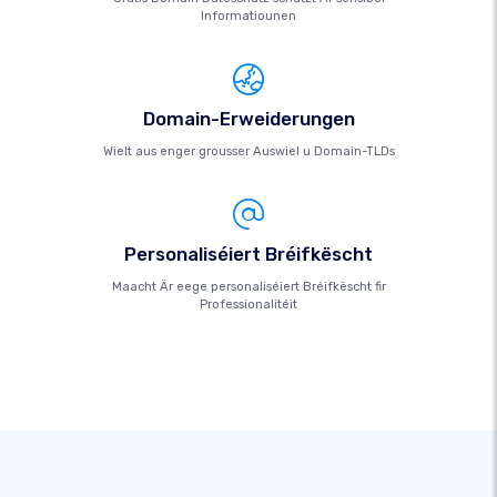
Informatiounen
Domain-Erweiderungen
Wielt aus enger grousser Auswiel u Domain-TLDs
Personaliséiert Bréifkëscht
Maacht Är eege personaliséiert Bréifkëscht fir
Professionalitéit