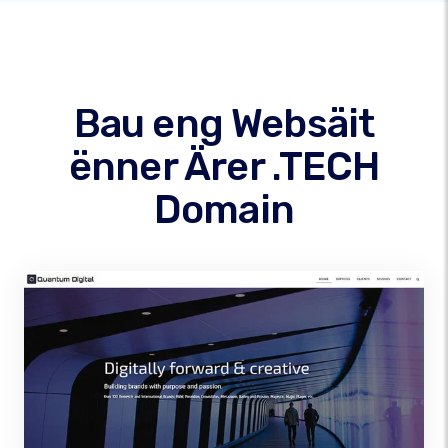
Bau eng Websäit
ënner Ärer .TECH
Domain