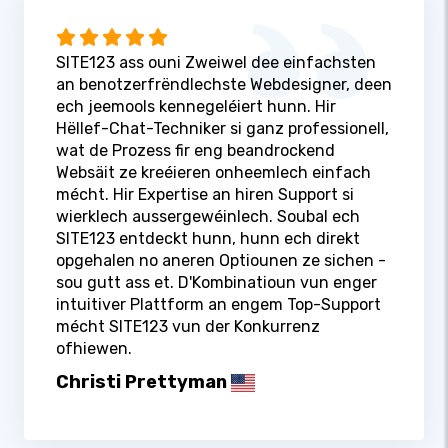
SITE123 ass ouni Zweiwel dee einfachsten
an benotzerfrëndlechste Webdesigner, deen
ech jeemools kennegeléiert hunn. Hir
Hëllef-Chat-Techniker si ganz professionell,
wat de Prozess fir eng beandrockend
Websäit ze kreéieren onheemlech einfach
mécht. Hir Expertise an hiren Support si
wierklech aussergewéinlech. Soubal ech
SITE123 entdeckt hunn, hunn ech direkt
opgehalen no aneren Optiounen ze sichen -
sou gutt ass et. D'Kombinatioun vun enger
intuitiver Plattform an engem Top-Support
mécht SITE123 vun der Konkurrenz
ofhiewen.
Christi Prettyman