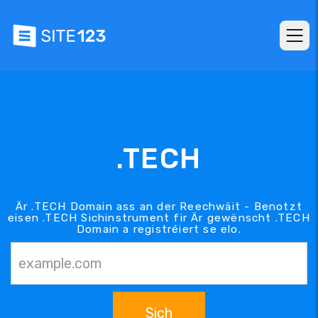
.TECH
Är .TECH Domain ass an der Reechwäit - Benotzt
eisen .TECH Sichinstrument fir Är gewënscht .TECH
Domain a registréiert se elo.
Sich