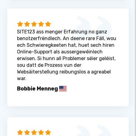
SITE123 ass menger Erfahrung no ganz
benotzerfrëndlech. An deene rare Fäll, wou
ech Schwieregkeeten hat, huet sech hiren
Online-Support als aussergewéinlech
erwisen. Si hunn all Problemer séier geléist,
sou datt de Prozess vun der
Websäiterstellung reibungslos a agreabel
war.
Bobbie Menneg