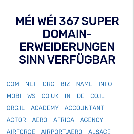
MÉI WÉI 367 SUPER
DOMAIN-
ERWEIDERUNGEN
SINN VERFÜGBAR
COM
NET
ORG
BIZ
NAME
INFO
MOBI
WS
CO.UK
IN
DE
CO.IL
ORG.IL
ACADEMY
ACCOUNTANT
ACTOR
AERO
AFRICA
AGENCY
AIRFORCE
AIRPORT.AERO
ALSACE