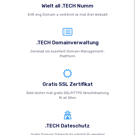
Wielt all .TECH Numm
Kritt eng Domain a verbënnt se mat Ärer Websäit
.TECH Domainverwaltung
Genéisst eis exzellent Domain-Management-
Plattform
Gratis SSL Zertifikat
Sidd sécher mat gratis SSL/HTTPS Verschlësselung
fir all Siten
.TECH Dateschutz
Gratis Domain Dateschutz schützt Är sensibel