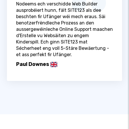
Nodeems ech verschidde Web Builder
ausprobéiert hunn, fält SITE123 als dee
beschten fir Ufänger wéi mech eraus. Säi
benotzerfrëndleche Prozess an den
aussergewéinleche Online Support maachen
d'Erstelle vu Websäiten zu engem
Kinderspill. Ech ginn SITE123 mat
Sécherheet eng voll 5-Stäre Bewäertung -
et ass perfekt fir Ufänger.
Paul Downes