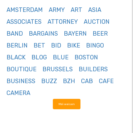
AMSTERDAM
ARMY
ART
ASIA
ASSOCIATES
ATTORNEY
AUCTION
BAND
BARGAINS
BAYERN
BEER
BERLIN
BET
BID
BIKE
BINGO
BLACK
BLOG
BLUE
BOSTON
BOUTIQUE
BRUSSELS
BUILDERS
BUSINESS
BUZZ
BZH
CAB
CAFE
CAMERA
Méi weisen