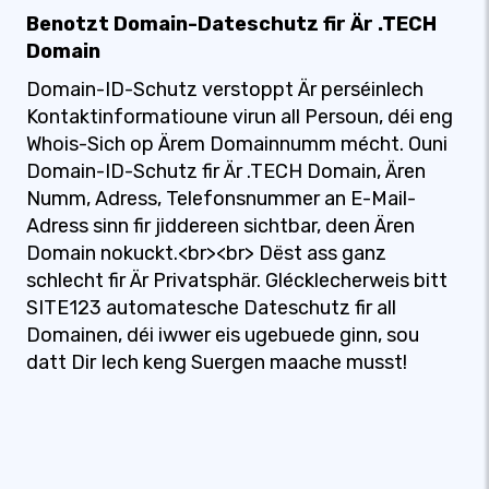
Benotzt Domain-Dateschutz fir Är .TECH
Domain
Domain-ID-Schutz verstoppt Är perséinlech
Kontaktinformatioune virun all Persoun, déi eng
Whois-Sich op Ärem Domainnumm mécht. Ouni
Domain-ID-Schutz fir Är .TECH Domain, Ären
Numm, Adress, Telefonsnummer an E-Mail-
Adress sinn fir jiddereen sichtbar, deen Ären
Domain nokuckt.<br><br> Dëst ass ganz
schlecht fir Är Privatsphär. Glécklecherweis bitt
SITE123 automatesche Dateschutz fir all
Domainen, déi iwwer eis ugebuede ginn, sou
datt Dir Iech keng Suergen maache musst!