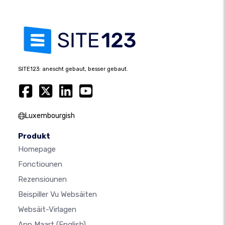
SITE123: anescht gebaut, besser gebaut.
Luxembourgish
Produkt
Homepage
Fonctiounen
Rezensiounen
Beispiller Vu Websäiten
Websäit-Virlagen
App Maart
(English)