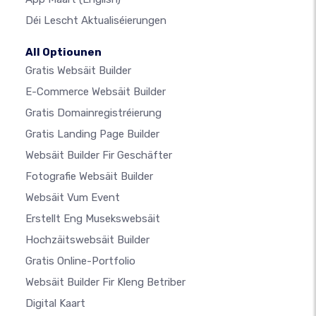
Déi Lescht Aktualiséierungen
All Optiounen
Gratis Websäit Builder
E-Commerce Websäit Builder
Gratis Domainregistréierung
Gratis Landing Page Builder
Websäit Builder Fir Geschäfter
Fotografie Websäit Builder
Websäit Vum Event
Erstellt Eng Musekswebsäit
Hochzäitswebsäit Builder
Gratis Online-Portfolio
Websäit Builder Fir Kleng Betriber
Digital Kaart