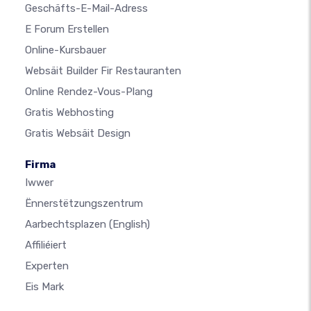
Geschäfts-E-Mail-Adress
E Forum Erstellen
Online-Kursbauer
Websäit Builder Fir Restauranten
Online Rendez-Vous-Plang
Gratis Webhosting
Gratis Websäit Design
Firma
Iwwer
Ënnerstëtzungszentrum
Aarbechtsplazen
(English)
Affiliéiert
Experten
Eis Mark