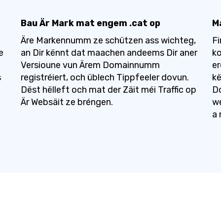
Bau Är Mark mat engem .cat op
M
Äre Markennumm ze schützen ass wichteg,
Fi
e
an Dir kënnt dat maachen andeems Dir aner
ko
Versioune vun Ärem Domainnumm
er
s
registréiert, och üblech Tippfeeler dovun.
kë
Dëst hëlleft och mat der Zäit méi Traffic op
Do
Är Websäit ze bréngen.
we
a 