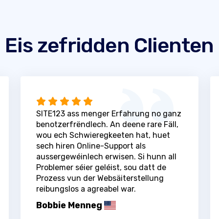
Eis zefridden Clienten
SITE123 ass menger Erfahrung no ganz
benotzerfrëndlech. An deene rare Fäll,
wou ech Schwieregkeeten hat, huet
sech hiren Online-Support als
aussergewéinlech erwisen. Si hunn all
Problemer séier geléist, sou datt de
Prozess vun der Websäiterstellung
reibungslos a agreabel war.
Bobbie Menneg