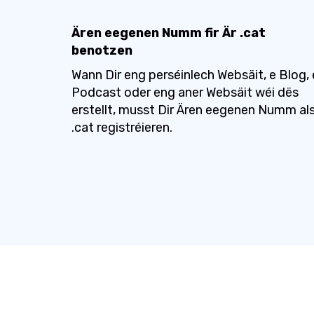
Ären eegenen Numm fir Är .cat
benotzen
Wann Dir eng perséinlech Websäit, e Blog, 
Podcast oder eng aner Websäit wéi dës
erstellt, musst Dir Ären eegenen Numm al
.cat registréieren.