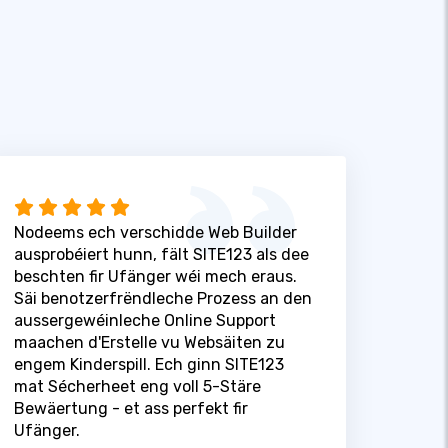
Nodeems ech verschidde Web Builder
ausprobéiert hunn, fält SITE123 als dee
beschten fir Ufänger wéi mech eraus.
Säi benotzerfrëndleche Prozess an den
aussergewéinleche Online Support
maachen d'Erstelle vu Websäiten zu
engem Kinderspill. Ech ginn SITE123
mat Sécherheet eng voll 5-Stäre
Bewäertung - et ass perfekt fir
Ufänger.