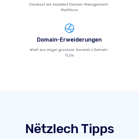
Genéisst eis exzellent Domain-Management-
Plattform
Domain-Erweiderungen
Wielt aus enger grousser Auswiel u Domain-
TLDs
Nëtzlech Tipps