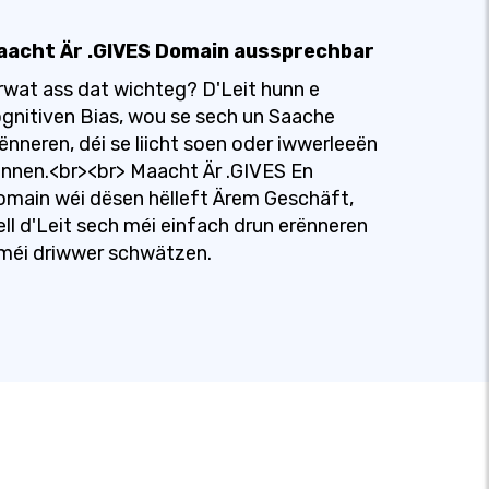
aacht Är .GIVES Domain aussprechbar
rwat ass dat wichteg? D'Leit hunn e
gnitiven Bias, wou se sech un Saache
ënneren, déi se liicht soen oder iwwerleeën
nnen.<br><br> Maacht Är .GIVES En
main wéi dësen hëlleft Ärem Geschäft,
ll d'Leit sech méi einfach drun erënneren
méi driwwer schwätzen.