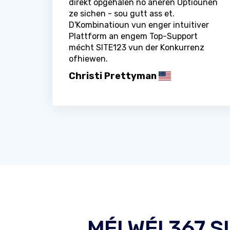
direkt opgehalen no aneren Optiounen
ze sichen - sou gutt ass et.
D'Kombinatioun vun enger intuitiver
Plattform an engem Top-Support
mécht SITE123 vun der Konkurrenz
ofhiewen.
Christi Prettyman
MÉI WÉI 367