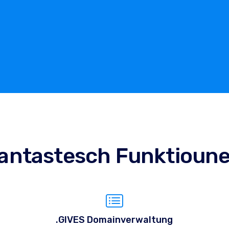
antastesch Funktioun
.GIVES Domainverwaltung