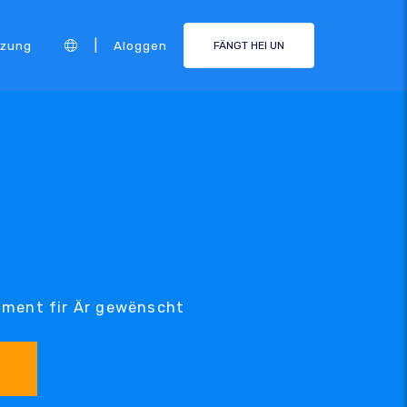
|
tzung
Aloggen
FÄNGT HEI UN
ument fir Är gewënscht