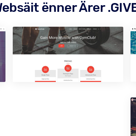
ebsäit ënner Ärer .GI