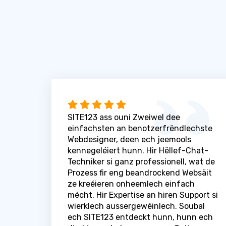
SITE123 ass ouni Zweiwel dee
einfachsten an benotzerfrëndlechste
Webdesigner, deen ech jeemools
kennegeléiert hunn. Hir Hëllef-Chat-
Techniker si ganz professionell, wat de
Prozess fir eng beandrockend Websäit
ze kreéieren onheemlech einfach
mécht. Hir Expertise an hiren Support si
wierklech aussergewéinlech. Soubal
ech SITE123 entdeckt hunn, hunn ech