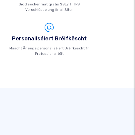
Sidd sécher mat gratis SSL/HTTPS
Verschlësselung fir all Siten
Personaliséiert Bréifkëscht
Maacht Är eege personaliséiert Bréifkëscht fir
Professionalitéit