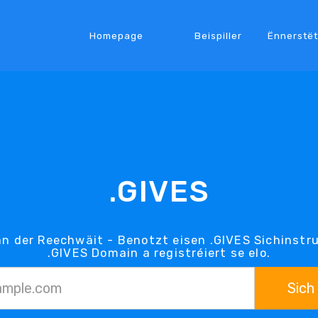
Homepage
Beispiller
Ënnerstë
.GIVES
an der Reechwäit - Benotzt eisen .GIVES Sichinstr
.GIVES Domain a registréiert se elo.
Sich