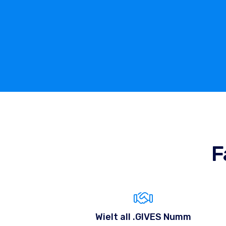
F
Wielt all .GIVES Numm