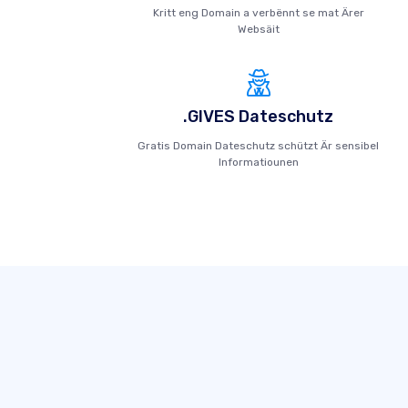
Kritt eng Domain a verbënnt se mat Ärer
Websäit
.GIVES Dateschutz
Gratis Domain Dateschutz schützt Är sensibel
Informatiounen