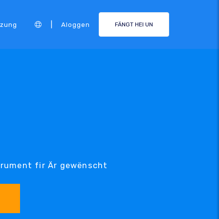
|
tzung
Aloggen
FÄNGT HEI UN
trument fir Är gewënscht