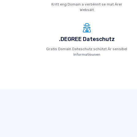
Kritt eng Domain a verbënnt se mat Ärer
Websäit
.DEGREE Dateschutz
Gratis Domain Dateschutz schützt Är sensibel
Informatiounen