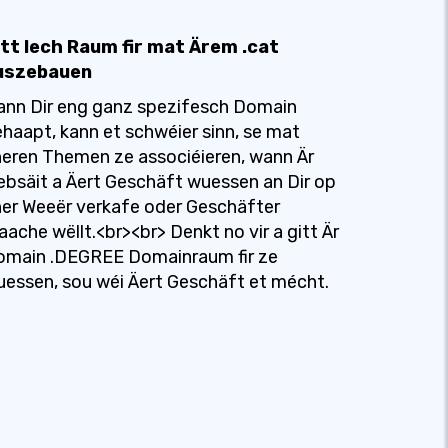
itt Iech Raum fir mat Ärem .cat
uszebauen
nn Dir eng ganz spezifesch Domain
haapt, kann et schwéier sinn, se mat
eren Themen ze associéieren, wann Är
bsäit a Äert Geschäft wuessen an Dir op
er Weeër verkafe oder Geschäfter
ache wëllt.<br><br> Denkt no vir a gitt Är
omain .DEGREE Domainraum fir ze
essen, sou wéi Äert Geschäft et mécht.