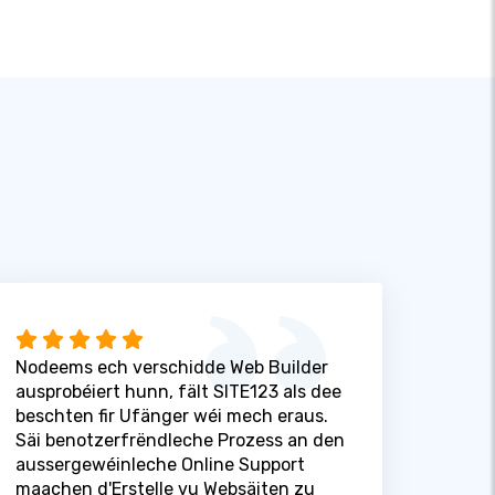
Nodeems ech verschidde Web Builder
ausprobéiert hunn, fält SITE123 als dee
beschten fir Ufänger wéi mech eraus.
Säi benotzerfrëndleche Prozess an den
aussergewéinleche Online Support
maachen d'Erstelle vu Websäiten zu