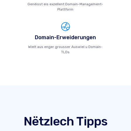
Genéisst eis exzellent Domain-Management-
Plattform
Domain-Erweiderungen
Wielt aus enger grousser Auswiel u Domain-
TLDs
Nëtzlech Tipps