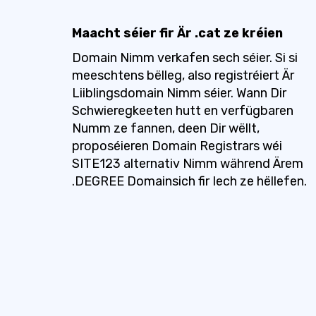
Maacht séier fir Är .cat ze kréien
Domain Nimm verkafen sech séier. Si si
meeschtens bëlleg, also registréiert Är
Liiblingsdomain Nimm séier. Wann Dir
Schwieregkeeten hutt en verfügbaren
Numm ze fannen, deen Dir wëllt,
proposéieren Domain Registrars wéi
SITE123 alternativ Nimm während Ärem
.DEGREE Domainsich fir Iech ze hëllefen.