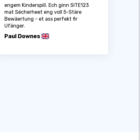
engem Kinderspill. Ech ginn SITE123
mat Sécherheet eng voll 5-Stäre
Bewäertung - et ass perfekt fir
Ufänger.
Paul Downes