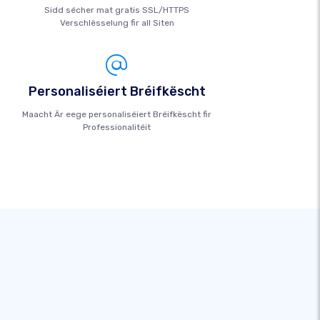
Sidd sécher mat gratis SSL/HTTPS
Verschlësselung fir all Siten
Personaliséiert Bréifkëscht
Maacht Är eege personaliséiert Bréifkëscht fir
Professionalitéit