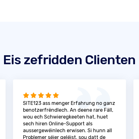
Eis zefridden Clienten
SITE123 ass menger Erfahrung no ganz
benotzerfrëndlech. An deene rare Fäll,
wou ech Schwieregkeeten hat, huet
sech hiren Online-Support als
aussergewéinlech erwisen. Si hunn all
Problemer séier geléist, sou datt de