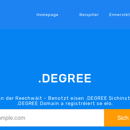
Homepage
Beispiller
Ënnerstë
.DEGREE
n der Reechwäit - Benotzt eisen .DEGREE Sichins
.DEGREE Domain a registréiert se elo.
Sich