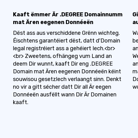
Kaaft ëmmer Är .DEGREE Domainnumm
G
mat Ären eegenen Donnéeën
a
Dëst ass aus verschiddene Grënn wichteg.
Wa
Éischtens garantéiert dëst, datt d'Domain
be
legal registréiert ass a gehéiert Iech.<br>
an
<br> Zweetens, ofhängeg vum Land an
We
deem Dir wunnt, kaaft Dir eng .DEGREE
an
Domain mat Ären eegenen Donnéeën kéint
ma
souwisou gesetzlech verlaangt sinn. Denkt
D
no vir a gitt sécher datt Dir all Är eegen
wu
Donnéeën ausfëllt wann Dir Är Domainen
kaaft.