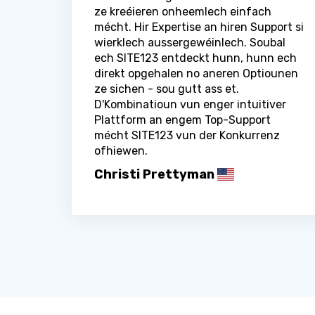
ze kreéieren onheemlech einfach
mécht. Hir Expertise an hiren Support si
wierklech aussergewéinlech. Soubal
ech SITE123 entdeckt hunn, hunn ech
direkt opgehalen no aneren Optiounen
ze sichen - sou gutt ass et.
D'Kombinatioun vun enger intuitiver
Plattform an engem Top-Support
mécht SITE123 vun der Konkurrenz
ofhiewen.
Christi Prettyman