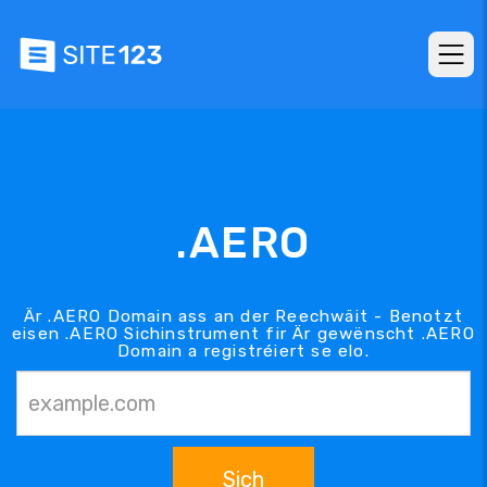
.AERO
Är .AERO Domain ass an der Reechwäit - Benotzt
eisen .AERO Sichinstrument fir Är gewënscht .AERO
Domain a registréiert se elo.
Sich