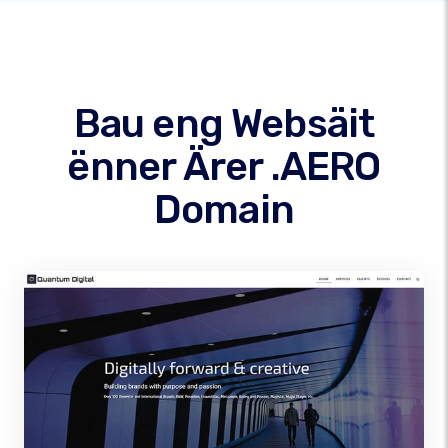
Bau eng Websäit
ënner Ärer .AERO
Domain