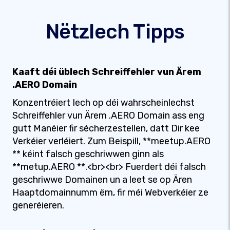
Nëtzlech Tipps
Kaaft déi üblech Schreiffehler vun Ärem
.AERO Domain
Konzentréiert Iech op déi wahrscheinlechst
Schreiffehler vun Ärem .AERO Domain ass eng
gutt Manéier fir sécherzestellen, datt Dir kee
Verkéier verléiert. Zum Beispill, **meetup.AERO
** kéint falsch geschriwwen ginn als
**metup.AERO **.<br><br> Fuerdert déi falsch
geschriwwe Domainen un a leet se op Ären
Haaptdomainnumm ëm, fir méi Webverkéier ze
generéieren.