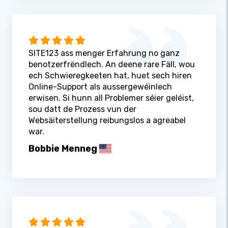
SITE123 ass menger Erfahrung no ganz
benotzerfrëndlech. An deene rare Fäll, wou
ech Schwieregkeeten hat, huet sech hiren
Online-Support als aussergewéinlech
erwisen. Si hunn all Problemer séier geléist,
sou datt de Prozess vun der
Websäiterstellung reibungslos a agreabel
war.
Bobbie Menneg