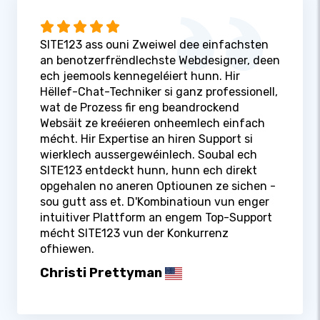
SITE123 ass ouni Zweiwel dee einfachsten
an benotzerfrëndlechste Webdesigner, deen
ech jeemools kennegeléiert hunn. Hir
Hëllef-Chat-Techniker si ganz professionell,
wat de Prozess fir eng beandrockend
Websäit ze kreéieren onheemlech einfach
mécht. Hir Expertise an hiren Support si
wierklech aussergewéinlech. Soubal ech
SITE123 entdeckt hunn, hunn ech direkt
opgehalen no aneren Optiounen ze sichen -
sou gutt ass et. D'Kombinatioun vun enger
intuitiver Plattform an engem Top-Support
mécht SITE123 vun der Konkurrenz
ofhiewen.
Christi Prettyman