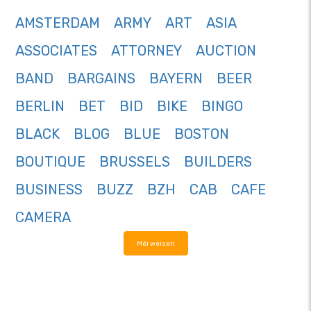
AMSTERDAM
ARMY
ART
ASIA
ASSOCIATES
ATTORNEY
AUCTION
BAND
BARGAINS
BAYERN
BEER
BERLIN
BET
BID
BIKE
BINGO
BLACK
BLOG
BLUE
BOSTON
BOUTIQUE
BRUSSELS
BUILDERS
BUSINESS
BUZZ
BZH
CAB
CAFE
CAMERA
Méi weisen