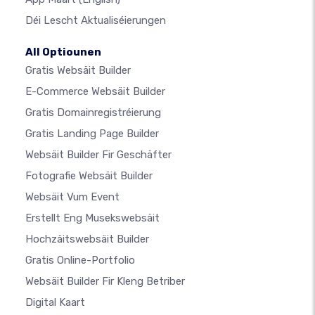
Déi Lescht Aktualiséierungen
All Optiounen
Gratis Websäit Builder
E-Commerce Websäit Builder
Gratis Domainregistréierung
Gratis Landing Page Builder
Websäit Builder Fir Geschäfter
Fotografie Websäit Builder
Websäit Vum Event
Erstellt Eng Musekswebsäit
Hochzäitswebsäit Builder
Gratis Online-Portfolio
Websäit Builder Fir Kleng Betriber
Digital Kaart