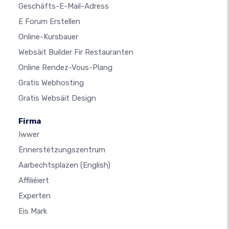
Geschäfts-E-Mail-Adress
E Forum Erstellen
Online-Kursbauer
Websäit Builder Fir Restauranten
Online Rendez-Vous-Plang
Gratis Webhosting
Gratis Websäit Design
Firma
Iwwer
Ënnerstëtzungszentrum
Aarbechtsplazen
(English)
Affiliéiert
Experten
Eis Mark