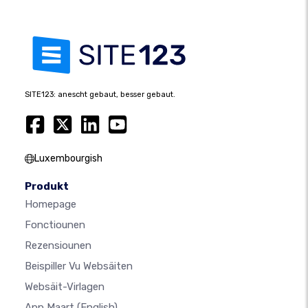
SITE123: anescht gebaut, besser gebaut.
Luxembourgish
Produkt
Homepage
Fonctiounen
Rezensiounen
Beispiller Vu Websäiten
Websäit-Virlagen
App Maart
(English)