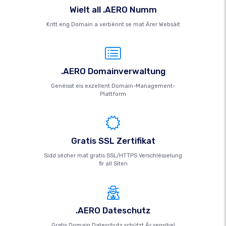
Wielt all .AERO Numm
Kritt eng Domain a verbënnt se mat Ärer Websäit
.AERO Domainverwaltung
Genéisst eis exzellent Domain-Management-
Plattform
Gratis SSL Zertifikat
Sidd sécher mat gratis SSL/HTTPS Verschlësselung
fir all Siten
.AERO Dateschutz
Gratis Domain Dateschutz schützt Är sensibel