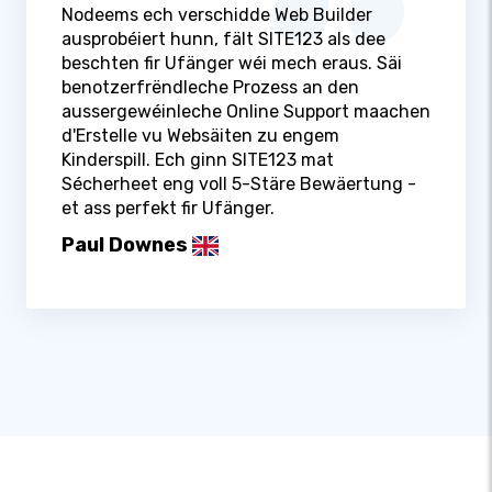
Nodeems ech verschidde Web Builder
ausprobéiert hunn, fält SITE123 als dee
beschten fir Ufänger wéi mech eraus. Säi
benotzerfrëndleche Prozess an den
aussergewéinleche Online Support maachen
d'Erstelle vu Websäiten zu engem
Kinderspill. Ech ginn SITE123 mat
Sécherheet eng voll 5-Stäre Bewäertung -
et ass perfekt fir Ufänger.
Paul Downes