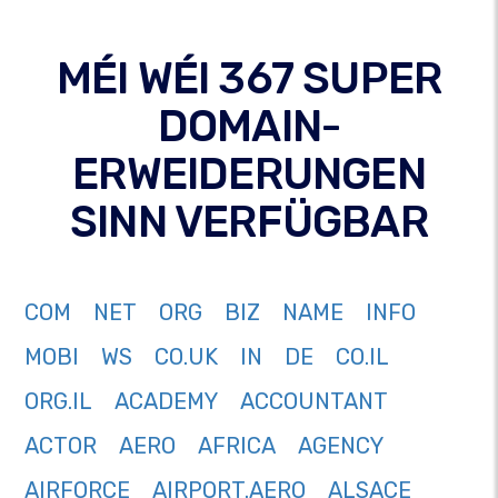
MÉI WÉI 367 SUPER
DOMAIN-
ERWEIDERUNGEN
SINN VERFÜGBAR
COM
NET
ORG
BIZ
NAME
INFO
MOBI
WS
CO.UK
IN
DE
CO.IL
ORG.IL
ACADEMY
ACCOUNTANT
ACTOR
AERO
AFRICA
AGENCY
AIRFORCE
AIRPORT.AERO
ALSACE