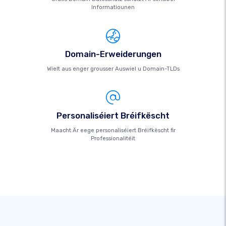
Informatiounen
Domain-Erweiderungen
Wielt aus enger grousser Auswiel u Domain-TLDs
Personaliséiert Bréifkëscht
Maacht Är eege personaliséiert Bréifkëscht fir
Professionalitéit