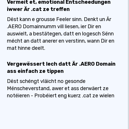
Vermeit et, emotional Entscheedungen
iwwer Är .cat ze treffen
Dëst kann e grousse Feeler sinn. Denkt un Är
.AERO Domainnumm vill liesen, ier Dir en
auswielt, a bestätegen, datt en logesch Sënn
mécht an datt anerer en verstinn, wann Dir en
mat hinne deelt.
Vergewëssert Iech datt Är .AERO Domain
ass einfach ze tippen
Dëst schéngt vläicht no gesonde
Mënscheverstand, awer et ass derwäert ze
notéieren - Probéiert eng kuerz .cat ze wielen