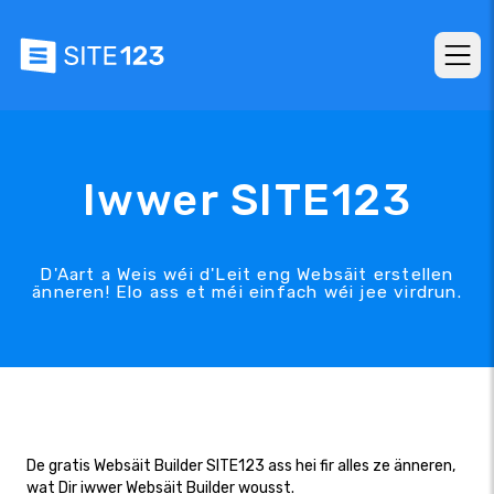
Iwwer SITE123
D'Aart a Weis wéi d'Leit eng Websäit erstellen
änneren! Elo ass et méi einfach wéi jee virdrun.
De gratis Websäit Builder SITE123 ass hei fir alles ze änneren,
wat Dir iwwer Websäit Builder wousst.