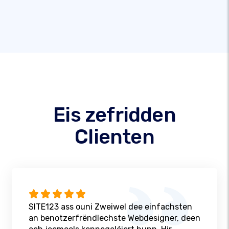
Eis zefridden
Clienten
SITE123 ass ouni Zweiwel dee einfachsten
an benotzerfrëndlechste Webdesigner, deen