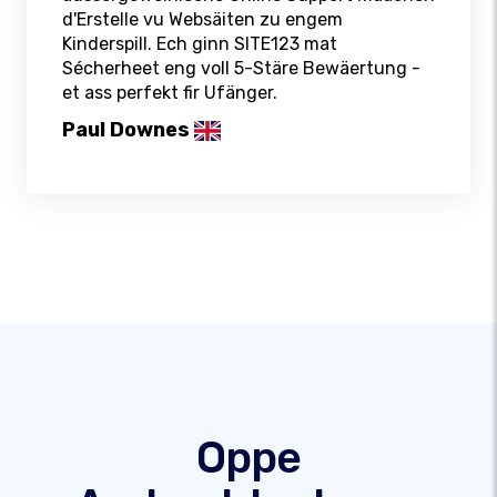
d'Erstelle vu Websäiten zu engem
Kinderspill. Ech ginn SITE123 mat
Sécherheet eng voll 5-Stäre Bewäertung -
et ass perfekt fir Ufänger.
Paul Downes
Oppe