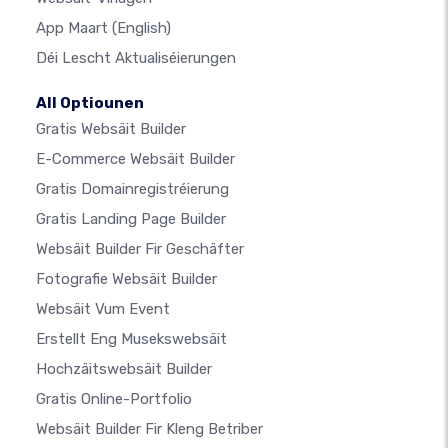
App Maart
(English)
Déi Lescht Aktualiséierungen
All Optiounen
Gratis Websäit Builder
E-Commerce Websäit Builder
Gratis Domainregistréierung
Gratis Landing Page Builder
Websäit Builder Fir Geschäfter
Fotografie Websäit Builder
Websäit Vum Event
Erstellt Eng Musekswebsäit
Hochzäitswebsäit Builder
Gratis Online-Portfolio
Websäit Builder Fir Kleng Betriber