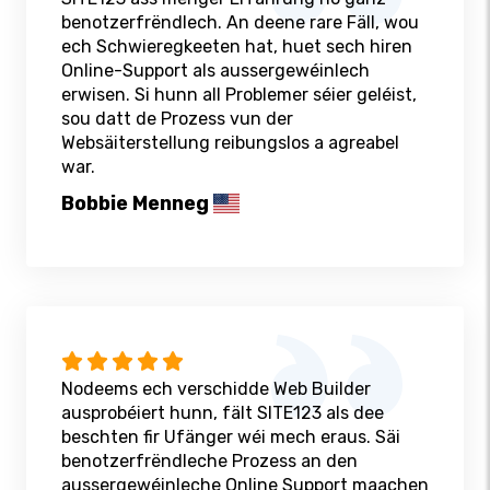
benotzerfrëndlech. An deene rare Fäll, wou
ech Schwieregkeeten hat, huet sech hiren
Online-Support als aussergewéinlech
erwisen. Si hunn all Problemer séier geléist,
sou datt de Prozess vun der
Websäiterstellung reibungslos a agreabel
war.
Bobbie Menneg
Nodeems ech verschidde Web Builder
ausprobéiert hunn, fält SITE123 als dee
beschten fir Ufänger wéi mech eraus. Säi
benotzerfrëndleche Prozess an den
aussergewéinleche Online Support maachen