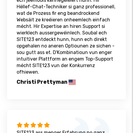
ech jeemools kennegeléiert hunn. Hir
Hëllef-Chat-Techniker si ganz professionell,
wat de Prozess fir eng beandrockend
Websäit ze kreéieren onheemlech einfach
mécht. Hir Expertise an hiren Support si
wierklech aussergewéinlech. Soubal ech
SITE123 entdeckt hunn, hunn ech direkt
opgehalen no aneren Optiounen ze sichen -
sou gutt ass et. D'Kombinatioun vun enger
intuitiver Plattform an engem Top-Support
mécht SITE123 vun der Konkurrenz
ofhiewen.
Christi Prettyman
SITE123 ass menger Erfahrung no ganz