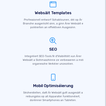
Websäit Templates
Professionell entworf Schablounen, déi op Är
Branche ausgeriicht sinn, a ginn Ärer Websäit e
poléierten an effektiven Ausgesinn.
SEO
Integréiert SEO-Tools fir d'Visibilitéit vun Ärer
Websäit a Sichmaschinne ze verbesseren a méi
organesche Verkéier unzezéien.
Mobil Optimiséierung
Sécherstellen, datt Är Websäit gutt ausgesäit a
reibungslos op all Apparater funktionéiert,
dorënner Smartphones an Tableten.