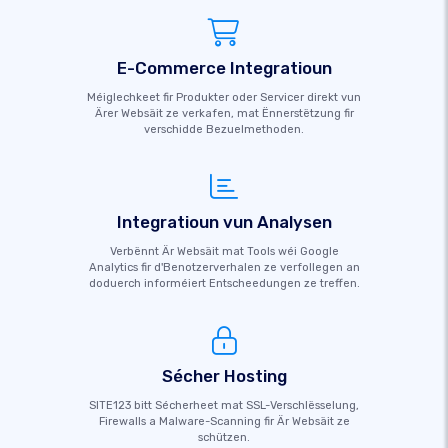
E-Commerce Integratioun
Méiglechkeet fir Produkter oder Servicer direkt vun
Ärer Websäit ze verkafen, mat Ënnerstëtzung fir
verschidde Bezuelmethoden.
Integratioun vun Analysen
Verbënnt Är Websäit mat Tools wéi Google
Analytics fir d'Benotzerverhalen ze verfollegen an
doduerch informéiert Entscheedungen ze treffen.
Sécher Hosting
SITE123 bitt Sécherheet mat SSL-Verschlësselung,
Firewalls a Malware-Scanning fir Är Websäit ze
schützen.