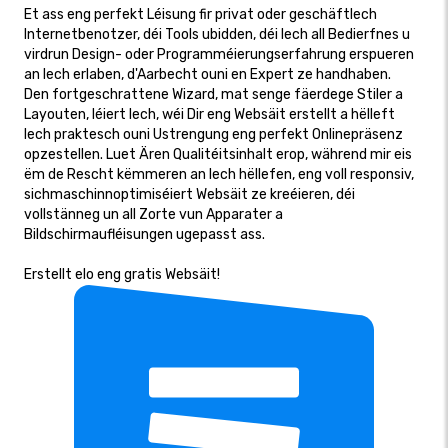
Et ass eng perfekt Léisung fir privat oder geschäftlech
Internetbenotzer, déi Tools ubidden, déi Iech all Bedierfnes u
virdrun Design- oder Programméierungserfahrung erspueren
an Iech erlaben, d'Aarbecht ouni en Expert ze handhaben.
Den fortgeschrattene Wizard, mat senge fäerdege Stiler a
Layouten, léiert Iech, wéi Dir eng Websäit erstellt a hëlleft
Iech praktesch ouni Ustrengung eng perfekt Onlinepräsenz
opzestellen. Luet Ären Qualitéitsinhalt erop, während mir eis
ëm de Rescht këmmeren an Iech hëllefen, eng voll responsiv,
sichmaschinnoptimiséiert Websäit ze kreéieren, déi
vollstänneg un all Zorte vun Apparater a
Bildschirmaufléisungen ugepasst ass.
Erstellt elo eng gratis Websäit!