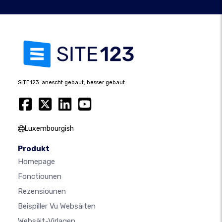
SITE123: anescht gebaut, besser gebaut.
Luxembourgish
Produkt
Homepage
Fonctiounen
Rezensiounen
Beispiller Vu Websäiten
Websäit-Virlagen