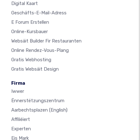
Digital Kaart
Geschäfts-E-Mail-Adress
E Forum Erstellen
Online-Kursbauer
Websäit Builder Fir Restauranten
Online Rendez-Vous-Plang
Gratis Webhosting
Gratis Websäit Design
Firma
Iwwer
Ënnerstëtzungszentrum
Aarbechtsplazen
(English)
Affiliéiert
Experten
Eis Mark