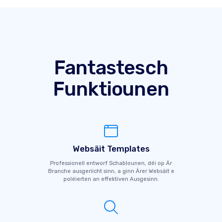
Fantastesch
Funktiounen
Websäit Templates
Professionell entworf Schablounen, déi op Är
Branche ausgeriicht sinn, a ginn Ärer Websäit e
poléierten an effektiven Ausgesinn.