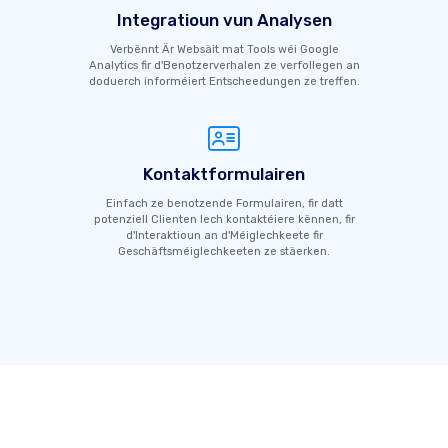
Integratioun vun Analysen
Verbënnt Är Websäit mat Tools wéi Google
Analytics fir d'Benotzerverhalen ze verfollegen an
doduerch informéiert Entscheedungen ze treffen.
Kontaktformulairen
Einfach ze benotzende Formulairen, fir datt
potenziell Clienten Iech kontaktéiere kënnen, fir
d'Interaktioun an d'Méiglechkeete fir
Geschäftsméiglechkeeten ze stäerken.