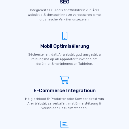
SEO
Integréiert SEO-Tools fir d'Visibilitéit vun Ärer
Websäit a Sichmaschinne ze verbesseren a méi
organesche Verkéier unzezéien.
Mobil Optimiséierung
Sécherstellen, datt Är Websäit gutt ausgesäit a
reibungslos op all Apparater funktionéiert,
dorënner Smartphones an Tableten.
E-Commerce Integratioun
Méiglechkeet fir Produkter oder Servicer direkt vun
Ärer Websäit ze verkafen, mat Ënnerstëtzung fir
verschidde Bezuelmethoden.