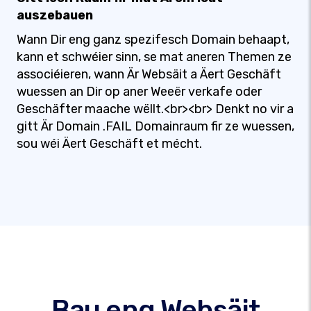
auszebauen
Wann Dir eng ganz spezifesch Domain behaapt,
kann et schwéier sinn, se mat aneren Themen ze
associéieren, wann Är Websäit a Äert Geschäft
wuessen an Dir op aner Weeër verkafe oder
Geschäfter maache wëllt.<br><br> Denkt no vir a
gitt Är Domain .FAIL Domainraum fir ze wuessen,
sou wéi Äert Geschäft et mécht.
Bau eng Websäit