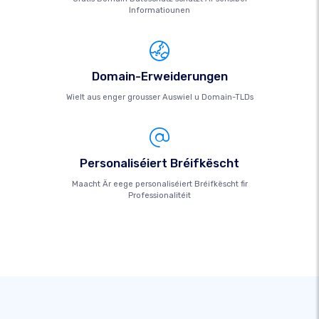
Informatiounen
Domain-Erweiderungen
Wielt aus enger grousser Auswiel u Domain-TLDs
Personaliséiert Bréifkëscht
Maacht Är eege personaliséiert Bréifkëscht fir
Professionalitéit