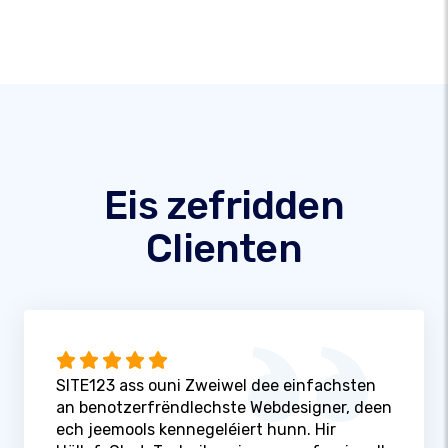
Eis zefridden
Clienten
SITE123 ass ouni Zweiwel dee einfachsten
an benotzerfrëndlechste Webdesigner, deen
ech jeemools kennegeléiert hunn. Hir