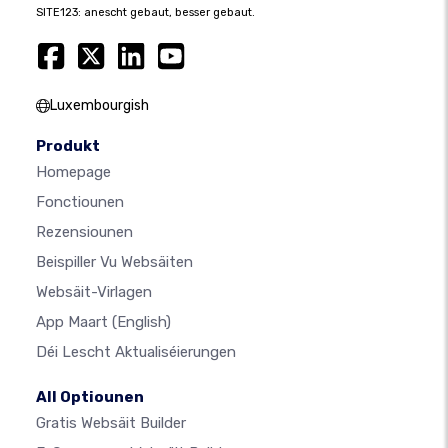
SITE123: anescht gebaut, besser gebaut.
Luxembourgish
Produkt
Homepage
Fonctiounen
Rezensiounen
Beispiller Vu Websäiten
Websäit-Virlagen
App Maart
(English)
Déi Lescht Aktualiséierungen
All Optiounen
Gratis Websäit Builder