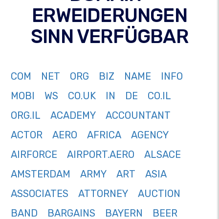
ERWEIDERUNGEN
SINN VERFÜGBAR
COM
NET
ORG
BIZ
NAME
INFO
MOBI
WS
CO.UK
IN
DE
CO.IL
ORG.IL
ACADEMY
ACCOUNTANT
ACTOR
AERO
AFRICA
AGENCY
AIRFORCE
AIRPORT.AERO
ALSACE
AMSTERDAM
ARMY
ART
ASIA
ASSOCIATES
ATTORNEY
AUCTION
BAND
BARGAINS
BAYERN
BEER