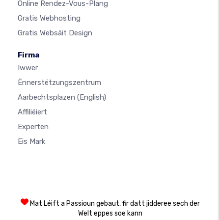
Online Rendez-Vous-Plang
Gratis Webhosting
Gratis Websäit Design
Firma
Iwwer
Ënnerstëtzungszentrum
Aarbechtsplazen
(English)
Affiliéiert
Experten
Eis Mark
Mat Léift a Passioun gebaut, fir datt jidderee sech der
Welt eppes soe kann