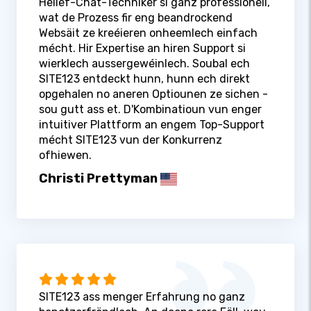
Hëllef-Chat-Techniker si ganz professionell,
wat de Prozess fir eng beandrockend
Websäit ze kreéieren onheemlech einfach
mécht. Hir Expertise an hiren Support si
wierklech aussergewéinlech. Soubal ech
SITE123 entdeckt hunn, hunn ech direkt
opgehalen no aneren Optiounen ze sichen -
sou gutt ass et. D'Kombinatioun vun enger
intuitiver Plattform an engem Top-Support
mécht SITE123 vun der Konkurrenz
ofhiewen.
Christi Prettyman
SITE123 ass menger Erfahrung no ganz