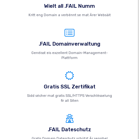
Wielt all .FAIL Numm
Kritt eng Domain a verbënnt se mat Ärer Websäit
.FAIL Domainverwaltung
Genéisst eis exzellent Domain-Management-
Plattform
Gratis SSL Zertifikat
Sidd sécher mat gratis SSL/HTTPS Verschlësselung
fir all Siten
.FAIL Dateschutz
Gratis Domain Dateschutz schützt Är sensibel