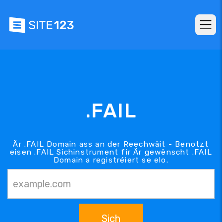
.FAIL
Är .FAIL Domain ass an der Reechwäit - Benotzt
eisen .FAIL Sichinstrument fir Är gewënscht .FAIL
Domain a registréiert se elo.
Sich