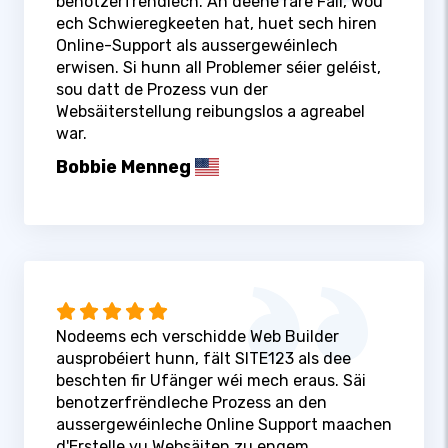
benotzerfrëndlech. An deene rare Fäll, wou
ech Schwieregkeeten hat, huet sech hiren
Online-Support als aussergewéinlech
erwisen. Si hunn all Problemer séier geléist,
sou datt de Prozess vun der
Websäiterstellung reibungslos a agreabel
war.
Bobbie Menneg
Nodeems ech verschidde Web Builder
ausprobéiert hunn, fält SITE123 als dee
beschten fir Ufänger wéi mech eraus. Säi
benotzerfrëndleche Prozess an den
aussergewéinleche Online Support maachen
d'Erstelle vu Websäiten zu engem