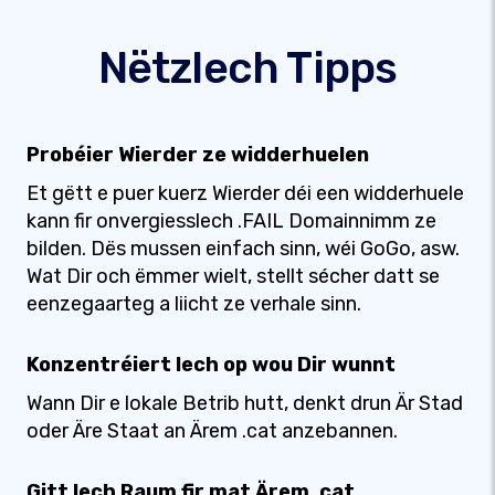
Nëtzlech Tipps
Probéier Wierder ze widderhuelen
Et gëtt e puer kuerz Wierder déi een widderhuele
kann fir onvergiesslech .FAIL Domainnimm ze
bilden. Dës mussen einfach sinn, wéi GoGo, asw.
Wat Dir och ëmmer wielt, stellt sécher datt se
eenzegaarteg a liicht ze verhale sinn.
Konzentréiert Iech op wou Dir wunnt
Wann Dir e lokale Betrib hutt, denkt drun Är Stad
oder Äre Staat an Ärem .cat anzebannen.
Gitt Iech Raum fir mat Ärem .cat