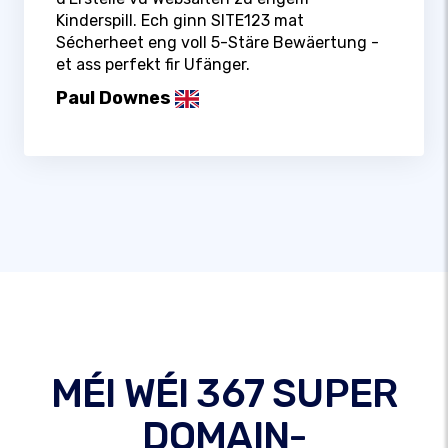
Kinderspill. Ech ginn SITE123 mat
Sécherheet eng voll 5-Stäre Bewäertung -
et ass perfekt fir Ufänger.
Paul Downes
MÉI WÉI 367 SUPER
DOMAIN-