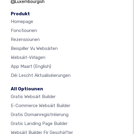
Luxembourgish
Produkt
Homepage
Fonctiounen
Rezensiounen
Beispiller Vu Websäiten
Websäit-Virlagen
App Maart
(English)
Déi Lescht Aktualiséierungen
All Optiounen
Gratis Websäit Builder
E-Commerce Websäit Builder
Gratis Domainregistréierung
Gratis Landing Page Builder
Websäit Builder Fir Geschäfter