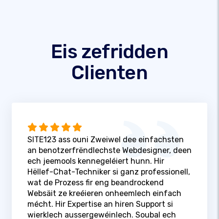
Eis zefridden
Clienten
SITE123 ass ouni Zweiwel dee einfachsten
an benotzerfrëndlechste Webdesigner, deen
ech jeemools kennegeléiert hunn. Hir
Hëllef-Chat-Techniker si ganz professionell,
wat de Prozess fir eng beandrockend
Websäit ze kreéieren onheemlech einfach
mécht. Hir Expertise an hiren Support si
wierklech aussergewéinlech. Soubal ech