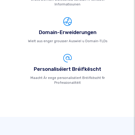
Informatiounen
Domain-Erweiderungen
Wielt aus enger grousser Auswiel u Domain-TLDs
Personaliséiert Bréifkëscht
Maacht Är eege personaliséiert Bréifkëscht fir
Professionalitéit