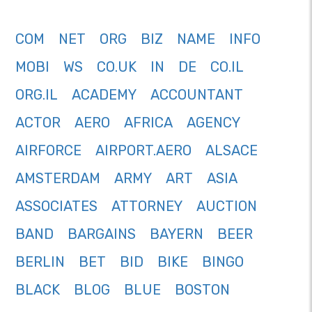
COM
NET
ORG
BIZ
NAME
INFO
MOBI
WS
CO.UK
IN
DE
CO.IL
ORG.IL
ACADEMY
ACCOUNTANT
ACTOR
AERO
AFRICA
AGENCY
AIRFORCE
AIRPORT.AERO
ALSACE
AMSTERDAM
ARMY
ART
ASIA
ASSOCIATES
ATTORNEY
AUCTION
BAND
BARGAINS
BAYERN
BEER
BERLIN
BET
BID
BIKE
BINGO
BLACK
BLOG
BLUE
BOSTON