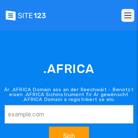
.AFRICA
Är .AFRICA Domain ass an der Reechwäit - Benotzt
eisen .AFRICA Sichinstrument fir Är gewënscht
.AFRICA Domain a registréiert se elo.
Sich