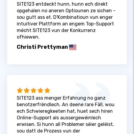
SITE123 entdeckt hunn, hunn ech direkt
opgehalen no aneren Optiounen ze sichen -
sou gutt ass et. D'Kombinatioun vun enger
intuitiver Plattform an engem Top-Support
mécht SITE123 vun der Konkurrenz
ofhiewen.
Christi Prettyman
SITE123 ass menger Erfahrung no ganz
benotzerfrëndlech. An deene rare Fäll, wou
ech Schwieregkeeten hat, huet sech hiren
Online-Support als aussergewéinlech
erwisen. Si hunn all Problemer séier geléist,
sou datt de Prozess vun der