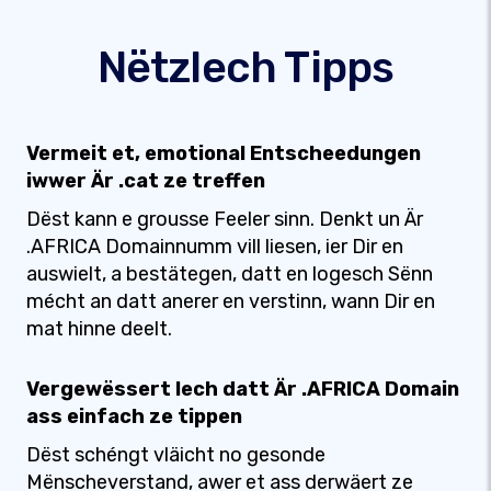
Nëtzlech Tipps
Vermeit et, emotional Entscheedungen
iwwer Är .cat ze treffen
Dëst kann e grousse Feeler sinn. Denkt un Är
.AFRICA Domainnumm vill liesen, ier Dir en
auswielt, a bestätegen, datt en logesch Sënn
mécht an datt anerer en verstinn, wann Dir en
mat hinne deelt.
Vergewëssert Iech datt Är .AFRICA Domain
ass einfach ze tippen
Dëst schéngt vläicht no gesonde
Mënscheverstand, awer et ass derwäert ze