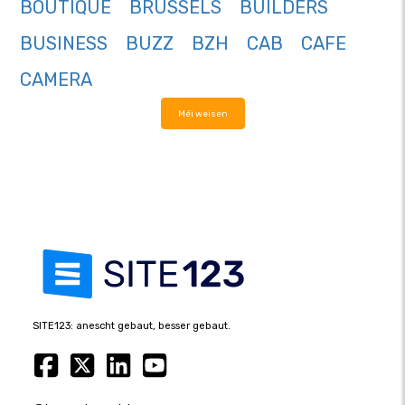
BOUTIQUE
BRUSSELS
BUILDERS
BUSINESS
BUZZ
BZH
CAB
CAFE
CAMERA
Méi weisen
SITE123: anescht gebaut, besser gebaut.