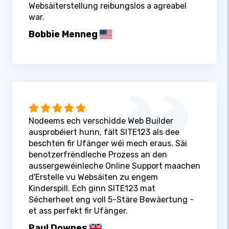
Websäiterstellung reibungslos a agreabel
war.
Bobbie Menneg
Nodeems ech verschidde Web Builder
ausprobéiert hunn, fält SITE123 als dee
beschten fir Ufänger wéi mech eraus. Säi
benotzerfrëndleche Prozess an den
aussergewéinleche Online Support maachen
d'Erstelle vu Websäiten zu engem
Kinderspill. Ech ginn SITE123 mat
Sécherheet eng voll 5-Stäre Bewäertung -
et ass perfekt fir Ufänger.
Paul Downes