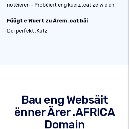
notéieren - Probéiert eng kuerz .cat ze wielen
Füügt e Wuert zu Ärem .cat bäi
Déi perfekt .Katz
Bau eng Websäit
ënner Ärer .AFRICA
Domain