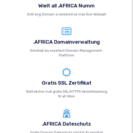
Wielt all .AFRICA Numm
Kritt eng Domain a verbënnt se mat Ärer Websäit
.AFRICA Domainverwaltung
Genéisst eis exzellent Domain-Management-
Plattform
Gratis SSL Zertifikat
Sidd sécher mat gratis SSL/HTTPS Verschlësselung
fir all Siten
.AFRICA Dateschutz
Gratis Domain Dateschutz schützt Är sensibel