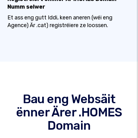
Numm selwer
Et ass eng gutt Iddi, keen aneren (wéi eng
Agence) Är .cat) registréiere ze loossen.
Bau eng Websäit
ënner Ärer .HOMES
Domain