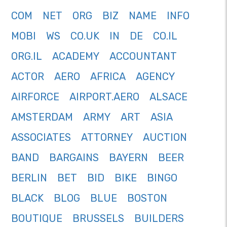
COM
NET
ORG
BIZ
NAME
INFO
MOBI
WS
CO.UK
IN
DE
CO.IL
ORG.IL
ACADEMY
ACCOUNTANT
ACTOR
AERO
AFRICA
AGENCY
AIRFORCE
AIRPORT.AERO
ALSACE
AMSTERDAM
ARMY
ART
ASIA
ASSOCIATES
ATTORNEY
AUCTION
BAND
BARGAINS
BAYERN
BEER
BERLIN
BET
BID
BIKE
BINGO
BLACK
BLOG
BLUE
BOSTON
BOUTIQUE
BRUSSELS
BUILDERS