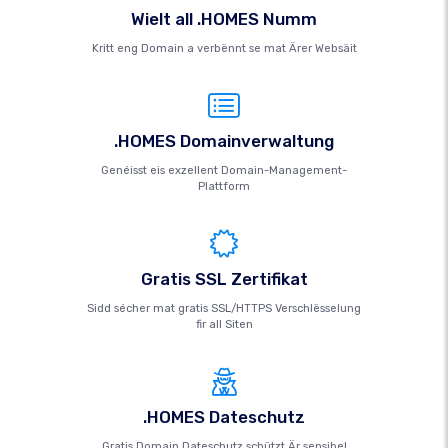
Wielt all .HOMES Numm
Kritt eng Domain a verbënnt se mat Ärer Websäit
.HOMES Domainverwaltung
Genéisst eis exzellent Domain-Management-
Plattform
Gratis SSL Zertifikat
Sidd sécher mat gratis SSL/HTTPS Verschlësselung
fir all Siten
.HOMES Dateschutz
Gratis Domain Dateschutz schützt Är sensibel