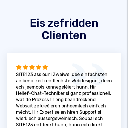
Eis zefridden
Clienten
SITE123 ass ouni Zweiwel dee einfachsten
an benotzerfrëndlechste Webdesigner, deen
ech jeemools kennegeléiert hunn. Hir
Hëllef-Chat-Techniker si ganz professionell,
wat de Prozess fir eng beandrockend
Websäit ze kreéieren onheemlech einfach
mécht. Hir Expertise an hiren Support si
wierklech aussergewéinlech. Soubal ech
SITE123 entdeckt hunn, hunn ech direkt