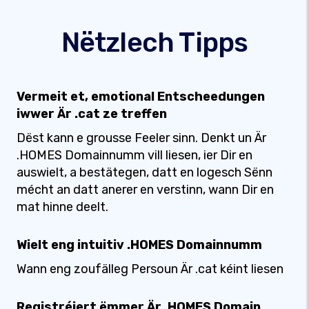
Nëtzlech Tipps
Vermeit et, emotional Entscheedungen
iwwer Är .cat ze treffen
Dëst kann e grousse Feeler sinn. Denkt un Är
.HOMES Domainnumm vill liesen, ier Dir en
auswielt, a bestätegen, datt en logesch Sënn
mécht an datt anerer en verstinn, wann Dir en
mat hinne deelt.
Wielt eng intuitiv .HOMES Domainnumm
Wann eng zoufälleg Persoun Är .cat kéint liesen
Registréiert ëmmer Är .HOMES Domain