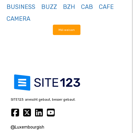
BUSINESS
BUZZ
BZH
CAB
CAFE
CAMERA
Méi weisen
SITE123: anescht gebaut, besser gebaut.
Luxembourgish