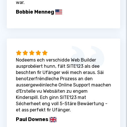
war.
Bobbie Menneg
Nodeems ech verschidde Web Builder
ausprobéiert hunn, fält SITE123 als dee
beschten fir Ufänger wéi mech eraus. Säi
benotzerfrëndleche Prozess an den
aussergewéinleche Online Support maachen
d'Erstelle vu Websäiten zu engem
Kinderspill. Ech ginn SITE123 mat
Sécherheet eng voll 5-Stäre Bewäertung -
et ass perfekt fir Ufänger.
Paul Downes