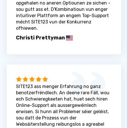
opgehalen no aneren Optiounen ze sichen -
sou gutt ass et. D'Kombinatioun vun enger
intuitiver Plattform an engem Top-Support
mécht SITE123 vun der Konkurrenz
ofhiewen.
Christi Prettyman
SITE123 ass menger Erfahrung no ganz
benotzerfrëndlech. An deene rare Fäll, wou
ech Schwieregkeeten hat, huet sech hiren
Online-Support als aussergewéinlech
erwisen. Si hunn all Problemer séier geléist,
sou datt de Prozess vun der
Websäiterstellung reibungslos a agreabel