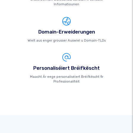
Informatiounen
Domain-Erweiderungen
Wielt aus enger grousser Auswiel u Domain-TLDs
Personaliséiert Bréifkëscht
Maacht Är eege personaliséiert Bréifkëscht fir
Professionalitéit