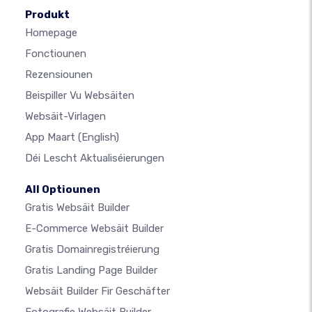
Produkt
Homepage
Fonctiounen
Rezensiounen
Beispiller Vu Websäiten
Websäit-Virlagen
App Maart
(English)
Déi Lescht Aktualiséierungen
All Optiounen
Gratis Websäit Builder
E-Commerce Websäit Builder
Gratis Domainregistréierung
Gratis Landing Page Builder
Websäit Builder Fir Geschäfter