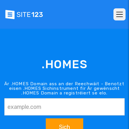
.HOMES
Är .HOMES Domain ass an der Reechwäit - Benotzt
eisen .HOMES Sichinstrument fir Är gewënscht
.HOMES Domain a registréiert se elo.
Sich