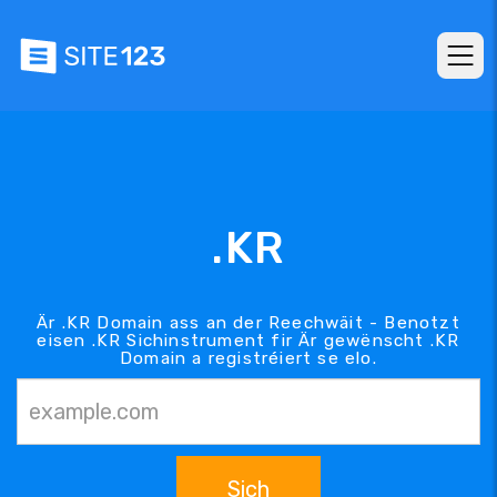
.KR
Är .KR Domain ass an der Reechwäit - Benotzt
eisen .KR Sichinstrument fir Är gewënscht .KR
Domain a registréiert se elo.
Sich