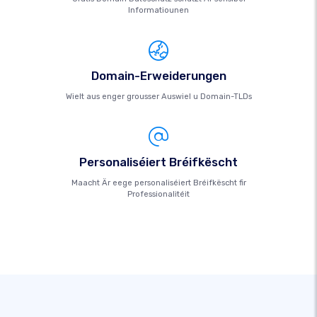
Informatiounen
Domain-Erweiderungen
Wielt aus enger grousser Auswiel u Domain-TLDs
Personaliséiert Bréifkëscht
Maacht Är eege personaliséiert Bréifkëscht fir
Professionalitéit