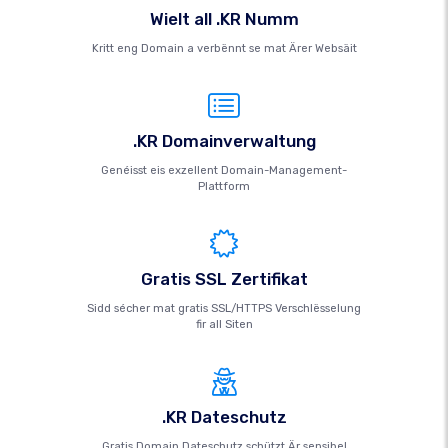
Wielt all .KR Numm
Kritt eng Domain a verbënnt se mat Ärer Websäit
.KR Domainverwaltung
Genéisst eis exzellent Domain-Management-
Plattform
Gratis SSL Zertifikat
Sidd sécher mat gratis SSL/HTTPS Verschlësselung
fir all Siten
.KR Dateschutz
Gratis Domain Dateschutz schützt Är sensibel