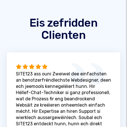
Eis zefridden
Clienten
SITE123 ass ouni Zweiwel dee einfachsten
an benotzerfrëndlechste Webdesigner, deen
ech jeemools kennegeléiert hunn. Hir
Hëllef-Chat-Techniker si ganz professionell,
wat de Prozess fir eng beandrockend
Websäit ze kreéieren onheemlech einfach
mécht. Hir Expertise an hiren Support si
wierklech aussergewéinlech. Soubal ech
SITE123 entdeckt hunn, hunn ech direkt