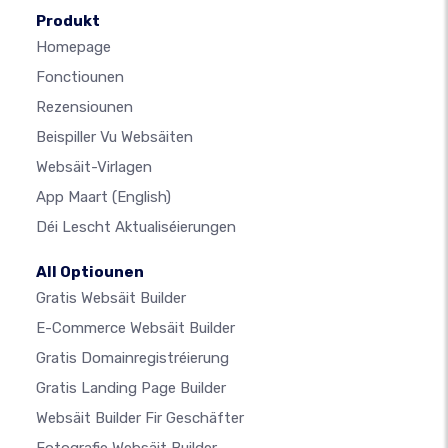
Produkt
Homepage
Fonctiounen
Rezensiounen
Beispiller Vu Websäiten
Websäit-Virlagen
App Maart
(English)
Déi Lescht Aktualiséierungen
All Optiounen
Gratis Websäit Builder
E-Commerce Websäit Builder
Gratis Domainregistréierung
Gratis Landing Page Builder
Websäit Builder Fir Geschäfter