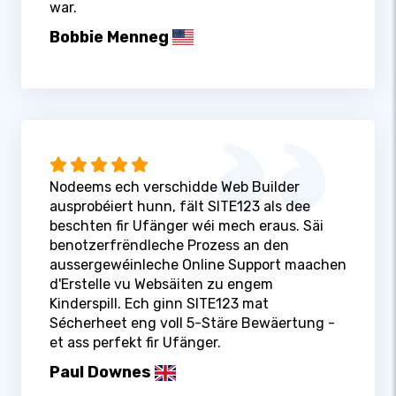
war.
Bobbie Menneg
Nodeems ech verschidde Web Builder
ausprobéiert hunn, fält SITE123 als dee
beschten fir Ufänger wéi mech eraus. Säi
benotzerfrëndleche Prozess an den
aussergewéinleche Online Support maachen
d'Erstelle vu Websäiten zu engem
Kinderspill. Ech ginn SITE123 mat
Sécherheet eng voll 5-Stäre Bewäertung -
et ass perfekt fir Ufänger.
Paul Downes