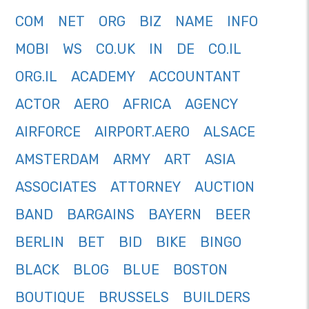
COM
NET
ORG
BIZ
NAME
INFO
MOBI
WS
CO.UK
IN
DE
CO.IL
ORG.IL
ACADEMY
ACCOUNTANT
ACTOR
AERO
AFRICA
AGENCY
AIRFORCE
AIRPORT.AERO
ALSACE
AMSTERDAM
ARMY
ART
ASIA
ASSOCIATES
ATTORNEY
AUCTION
BAND
BARGAINS
BAYERN
BEER
BERLIN
BET
BID
BIKE
BINGO
BLACK
BLOG
BLUE
BOSTON
BOUTIQUE
BRUSSELS
BUILDERS