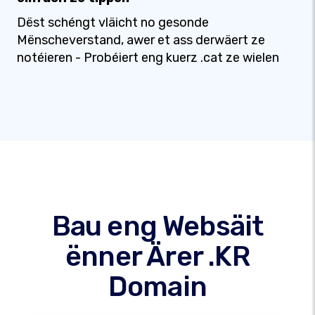
Dëst schéngt vläicht no gesonde
Mënscheverstand, awer et ass derwäert ze
notéieren - Probéiert eng kuerz .cat ze wielen
Bau eng Websäit
ënner Ärer .KR
Domain