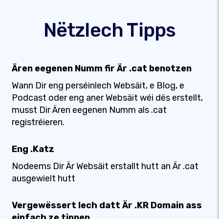
Nëtzlech Tipps
Ären eegenen Numm fir Är .cat benotzen
Wann Dir eng perséinlech Websäit, e Blog, e
Podcast oder eng aner Websäit wéi dës erstellt,
musst Dir Ären eegenen Numm als .cat
registréieren.
Eng .Katz
Nodeems Dir Är Websäit erstallt hutt an Är .cat
ausgewielt hutt
Vergewëssert Iech datt Är .KR Domain ass
einfach ze tippen