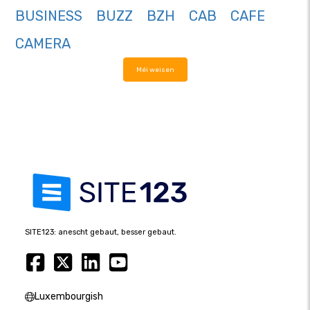
BUSINESS
BUZZ
BZH
CAB
CAFE
CAMERA
Méi weisen
SITE123: anescht gebaut, besser gebaut.
Luxembourgish