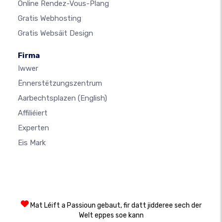
Online Rendez-Vous-Plang
Gratis Webhosting
Gratis Websäit Design
Firma
Iwwer
Ënnerstëtzungszentrum
Aarbechtsplazen
(English)
Affiliéiert
Experten
Eis Mark
Mat Léift a Passioun gebaut, fir datt jidderee sech der
Welt eppes soe kann