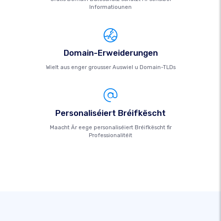
Informatiounen
Domain-Erweiderungen
Wielt aus enger grousser Auswiel u Domain-TLDs
Personaliséiert Bréifkëscht
Maacht Är eege personaliséiert Bréifkëscht fir
Professionalitéit