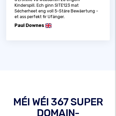
Kinderspill. Ech ginn SITE123 mat
Sécherheet eng voll 5-Stäre Bewäertung -
et ass perfekt fir Ufänger.
Paul Downes
MÉI WÉI 367 SUPER
DOMAIN-