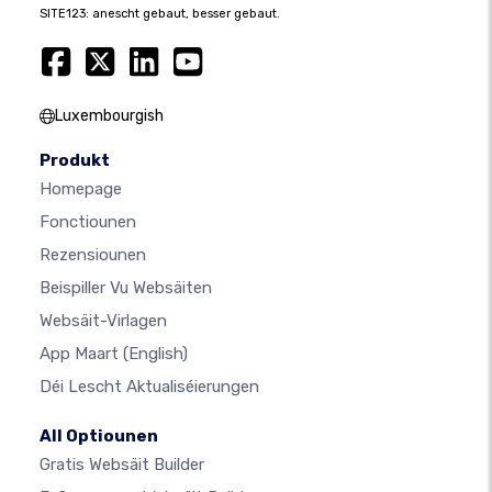
SITE123: anescht gebaut, besser gebaut.
Luxembourgish
Produkt
Homepage
Fonctiounen
Rezensiounen
Beispiller Vu Websäiten
Websäit-Virlagen
App Maart
(English)
Déi Lescht Aktualiséierungen
All Optiounen
Gratis Websäit Builder