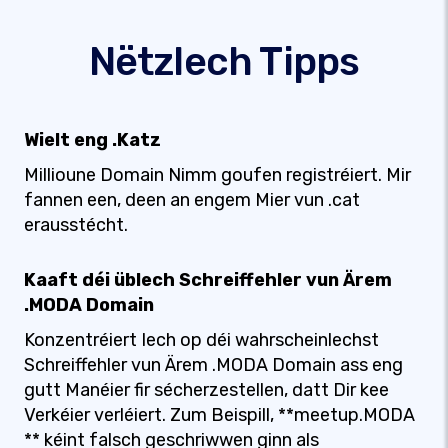
Nëtzlech Tipps
Wielt eng .Katz
Millioune Domain Nimm goufen registréiert. Mir
fannen een, deen an engem Mier vun .cat
erausstécht.
Kaaft déi üblech Schreiffehler vun Ärem
.MODA Domain
Konzentréiert Iech op déi wahrscheinlechst
Schreiffehler vun Ärem .MODA Domain ass eng
gutt Manéier fir sécherzestellen, datt Dir kee
Verkéier verléiert. Zum Beispill, **meetup.MODA
** kéint falsch geschriwwen ginn als