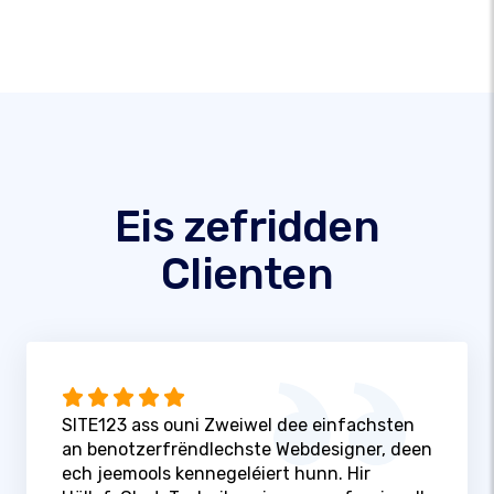
Eis zefridden
Clienten
SITE123 ass ouni Zweiwel dee einfachsten
an benotzerfrëndlechste Webdesigner, deen
ech jeemools kennegeléiert hunn. Hir