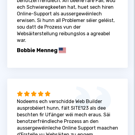
benotzerfrëndlech. An deene rare Fäll, wou
ech Schwieregkeeten hat, huet sech hiren
Online-Support als aussergewéinlech
erwisen. Si hunn all Problemer séier geléist,
sou datt de Prozess vun der
Websäiterstellung reibungslos a agreabel
war.
Bobbie Menneg
Nodeems ech verschidde Web Builder
ausprobéiert hunn, fält SITE123 als dee
beschten fir Ufänger wéi mech eraus. Säi
benotzerfrëndleche Prozess an den
aussergewéinleche Online Support maachen
d'Erstelle vu Websäiten zu engem