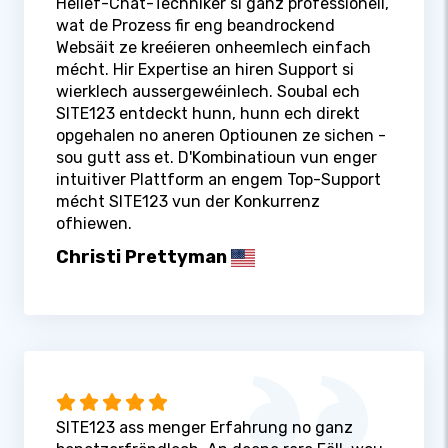
Hëllef-Chat-Techniker si ganz professionell,
wat de Prozess fir eng beandrockend
Websäit ze kreéieren onheemlech einfach
mécht. Hir Expertise an hiren Support si
wierklech aussergewéinlech. Soubal ech
SITE123 entdeckt hunn, hunn ech direkt
opgehalen no aneren Optiounen ze sichen -
sou gutt ass et. D'Kombinatioun vun enger
intuitiver Plattform an engem Top-Support
mécht SITE123 vun der Konkurrenz
ofhiewen.
Christi Prettyman
SITE123 ass menger Erfahrung no ganz