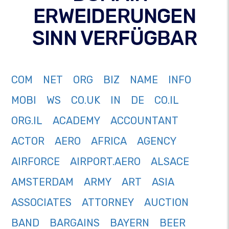
ERWEIDERUNGEN
SINN VERFÜGBAR
COM
NET
ORG
BIZ
NAME
INFO
MOBI
WS
CO.UK
IN
DE
CO.IL
ORG.IL
ACADEMY
ACCOUNTANT
ACTOR
AERO
AFRICA
AGENCY
AIRFORCE
AIRPORT.AERO
ALSACE
AMSTERDAM
ARMY
ART
ASIA
ASSOCIATES
ATTORNEY
AUCTION
BAND
BARGAINS
BAYERN
BEER