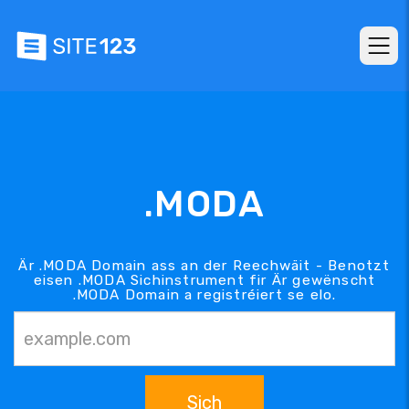
.MODA
Är .MODA Domain ass an der Reechwäit - Benotzt
eisen .MODA Sichinstrument fir Är gewënscht
.MODA Domain a registréiert se elo.
Sich