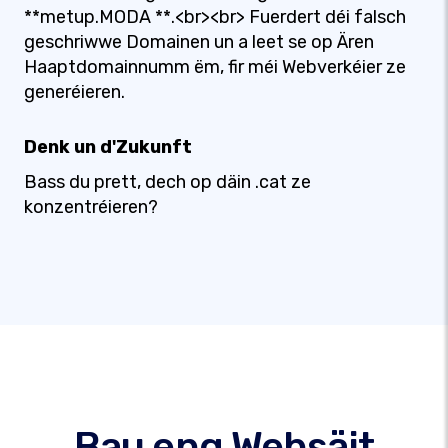
**metup.MODA **.<br><br> Fuerdert déi falsch
geschriwwe Domainen un a leet se op Ären
Haaptdomainnumm ëm, fir méi Webverkéier ze
generéieren.
Denk un d'Zukunft
Bass du prett, dech op däin .cat ze
konzentréieren?
Bau eng Websäit