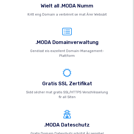
Wielt all .MODA Numm
Kritt eng Domain a verbënnt se mat Ärer Websäit
.MODA Domainverwaltung
Genéisst eis exzellent Domain-Management-
Plattform
Gratis SSL Zertifikat
Sidd sécher mat gratis SSL/HTTPS Verschlësselung
fir all Siten
.MODA Dateschutz
Gratis Domain Dateschutz schützt Är sensibel