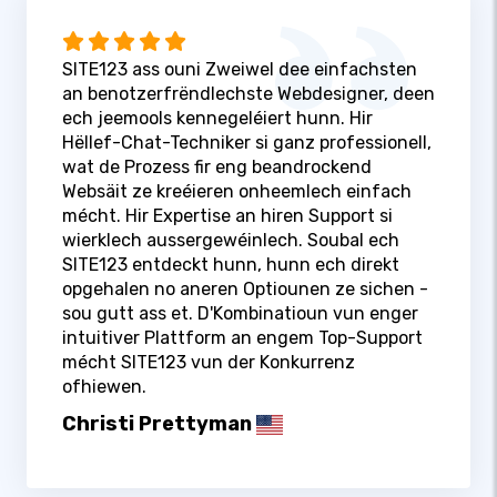
SITE123 ass ouni Zweiwel dee einfachsten
an benotzerfrëndlechste Webdesigner, deen
ech jeemools kennegeléiert hunn. Hir
Hëllef-Chat-Techniker si ganz professionell,
wat de Prozess fir eng beandrockend
Websäit ze kreéieren onheemlech einfach
mécht. Hir Expertise an hiren Support si
wierklech aussergewéinlech. Soubal ech
SITE123 entdeckt hunn, hunn ech direkt
opgehalen no aneren Optiounen ze sichen -
sou gutt ass et. D'Kombinatioun vun enger
intuitiver Plattform an engem Top-Support
mécht SITE123 vun der Konkurrenz
ofhiewen.
Christi Prettyman