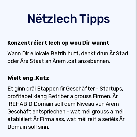
Nëtzlech Tipps
Konzentréiert Iech op wou Dir wunnt
Wann Dir e lokale Betrib hutt, denkt drun Är Stad
oder Äre Staat an Ärem .cat anzebannen.
Wielt eng .Katz
Et ginn dräi Etappen fir Geschäfter - Startups,
profitabel kleng Betriber a grouss Firmen. Är
.REHAB D'Domain soll dem Niveau vun Ärem
Geschäft entspriechen - wat méi grouss a méi
etabléiert Är Firma ass, wat méi reif a seriéis Är
Domain soll sinn.