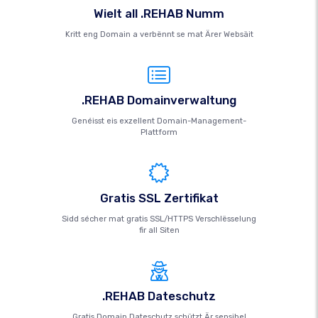
Wielt all .REHAB Numm
Kritt eng Domain a verbënnt se mat Ärer Websäit
.REHAB Domainverwaltung
Genéisst eis exzellent Domain-Management-
Plattform
Gratis SSL Zertifikat
Sidd sécher mat gratis SSL/HTTPS Verschlësselung
fir all Siten
.REHAB Dateschutz
Gratis Domain Dateschutz schützt Är sensibel