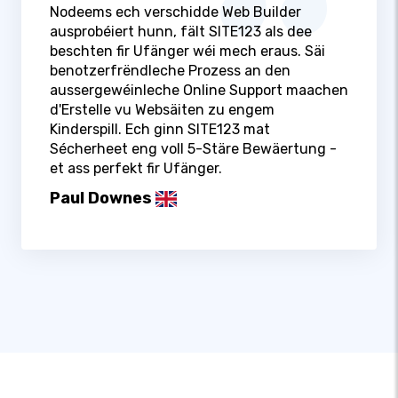
Nodeems ech verschidde Web Builder
ausprobéiert hunn, fält SITE123 als dee
beschten fir Ufänger wéi mech eraus. Säi
benotzerfrëndleche Prozess an den
aussergewéinleche Online Support maachen
d'Erstelle vu Websäiten zu engem
Kinderspill. Ech ginn SITE123 mat
Sécherheet eng voll 5-Stäre Bewäertung -
et ass perfekt fir Ufänger.
Paul Downes