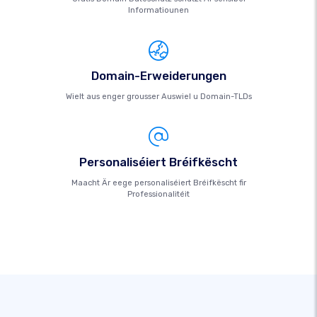
Informatiounen
Domain-Erweiderungen
Wielt aus enger grousser Auswiel u Domain-TLDs
Personaliséiert Bréifkëscht
Maacht Är eege personaliséiert Bréifkëscht fir
Professionalitéit