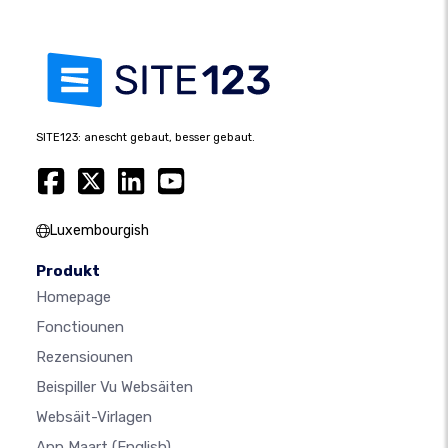
SITE123: anescht gebaut, besser gebaut.
Luxembourgish
Produkt
Homepage
Fonctiounen
Rezensiounen
Beispiller Vu Websäiten
Websäit-Virlagen
App Maart
(English)