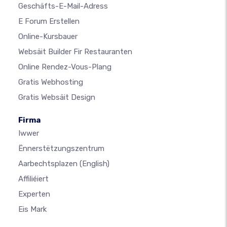
Geschäfts-E-Mail-Adress
E Forum Erstellen
Online-Kursbauer
Websäit Builder Fir Restauranten
Online Rendez-Vous-Plang
Gratis Webhosting
Gratis Websäit Design
Firma
Iwwer
Ënnerstëtzungszentrum
Aarbechtsplazen
(English)
Affiliéiert
Experten
Eis Mark