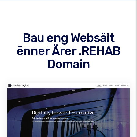
Bau eng Websäit
ënner Ärer .REHAB
Domain