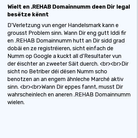
Wielt en .REHAB Domainnumm deen Dir legal
besëtze kënnt
D'Verletzung vun enger Handelsmark kann e
grousst Problem sinn. Wann Dir eng gutt Iddi fir
en .REHAB Domainnumm hutt an Dir sidd grad
dobäi en ze registréieren, sicht einfach de
Numm op Google a kuckt all d'Resultater vun
der éischter an zweeter Säit duerch. <br><br>Dir
sicht no Betriber déi dësen Numm scho
benotzen an an engem ähnleche Marché aktiv
sinn. <br><br>Wann Dir eppes fannt, musst Dir
wahrscheinlech en aneren .REHAB Domainnumm
wielen.