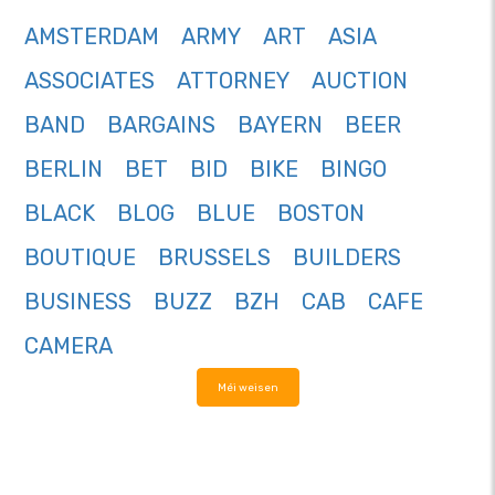
AMSTERDAM
ARMY
ART
ASIA
ASSOCIATES
ATTORNEY
AUCTION
BAND
BARGAINS
BAYERN
BEER
BERLIN
BET
BID
BIKE
BINGO
BLACK
BLOG
BLUE
BOSTON
BOUTIQUE
BRUSSELS
BUILDERS
BUSINESS
BUZZ
BZH
CAB
CAFE
CAMERA
Méi weisen