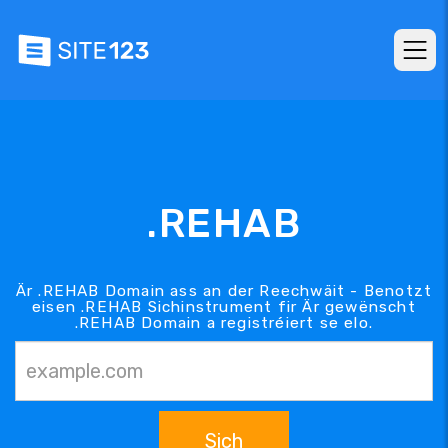
.REHAB
Är .REHAB Domain ass an der Reechwäit - Benotzt
eisen .REHAB Sichinstrument fir Är gewënscht
.REHAB Domain a registréiert se elo.
Sich