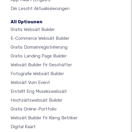
Déi Lescht Aktualiséierungen
All Optiounen
Gratis Websäit Builder
E-Commerce Websäit Builder
Gratis Domainregistréierung
Gratis Landing Page Builder
Websäit Builder Fir Geschäfter
Fotografie Websäit Builder
Websäit Vum Event
Erstellt Eng Musekswebsäit
Hochzäitswebsäit Builder
Gratis Online-Portfolio
Websäit Builder Fir Kleng Betriber
Digital Kaart