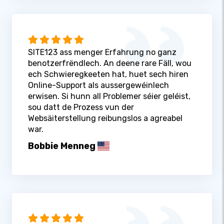
SITE123 ass menger Erfahrung no ganz
benotzerfrëndlech. An deene rare Fäll, wou
ech Schwieregkeeten hat, huet sech hiren
Online-Support als aussergewéinlech
erwisen. Si hunn all Problemer séier geléist,
sou datt de Prozess vun der
Websäiterstellung reibungslos a agreabel
war.
Bobbie Menneg