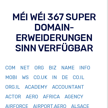
MÉI WÉI 367 SUPER
DOMAIN-
ERWEIDERUNGEN
SINN VERFÜGBAR
COM
NET
ORG
BIZ
NAME
INFO
MOBI
WS
CO.UK
IN
DE
CO.IL
ORG.IL
ACADEMY
ACCOUNTANT
ACTOR
AERO
AFRICA
AGENCY
AIRFORCE
AIRPORT.AERO
ALSACE