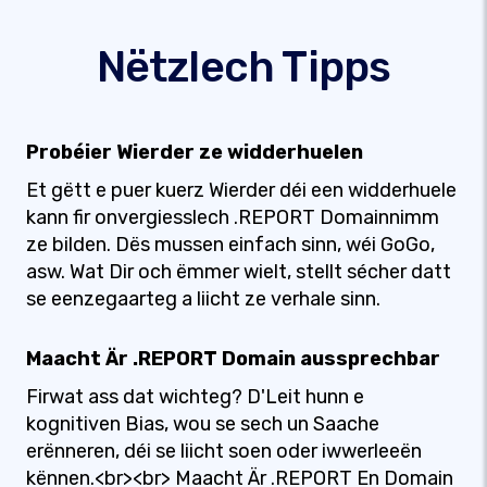
Nëtzlech Tipps
Probéier Wierder ze widderhuelen
Et gëtt e puer kuerz Wierder déi een widderhuele
kann fir onvergiesslech .REPORT Domainnimm
ze bilden. Dës mussen einfach sinn, wéi GoGo,
asw. Wat Dir och ëmmer wielt, stellt sécher datt
se eenzegaarteg a liicht ze verhale sinn.
Maacht Är .REPORT Domain aussprechbar
Firwat ass dat wichteg? D'Leit hunn e
kognitiven Bias, wou se sech un Saache
erënneren, déi se liicht soen oder iwwerleeën
kënnen.<br><br> Maacht Är .REPORT En Domain