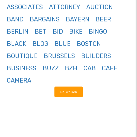
ASSOCIATES
ATTORNEY
AUCTION
BAND
BARGAINS
BAYERN
BEER
BERLIN
BET
BID
BIKE
BINGO
BLACK
BLOG
BLUE
BOSTON
BOUTIQUE
BRUSSELS
BUILDERS
BUSINESS
BUZZ
BZH
CAB
CAFE
CAMERA
Méi weisen