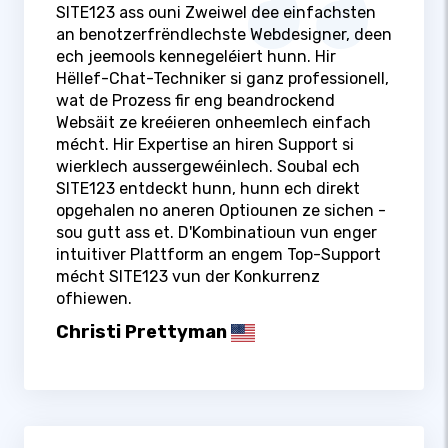
SITE123 ass ouni Zweiwel dee einfachsten
an benotzerfrëndlechste Webdesigner, deen
ech jeemools kennegeléiert hunn. Hir
Hëllef-Chat-Techniker si ganz professionell,
wat de Prozess fir eng beandrockend
Websäit ze kreéieren onheemlech einfach
mécht. Hir Expertise an hiren Support si
wierklech aussergewéinlech. Soubal ech
SITE123 entdeckt hunn, hunn ech direkt
opgehalen no aneren Optiounen ze sichen -
sou gutt ass et. D'Kombinatioun vun enger
intuitiver Plattform an engem Top-Support
mécht SITE123 vun der Konkurrenz
ofhiewen.
Christi Prettyman