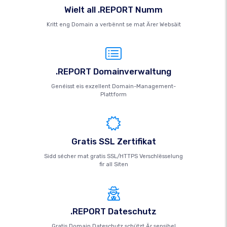
Wielt all .REPORT Numm
Kritt eng Domain a verbënnt se mat Ärer Websäit
.REPORT Domainverwaltung
Genéisst eis exzellent Domain-Management-
Plattform
Gratis SSL Zertifikat
Sidd sécher mat gratis SSL/HTTPS Verschlësselung
fir all Siten
.REPORT Dateschutz
Gratis Domain Dateschutz schützt Är sensibel