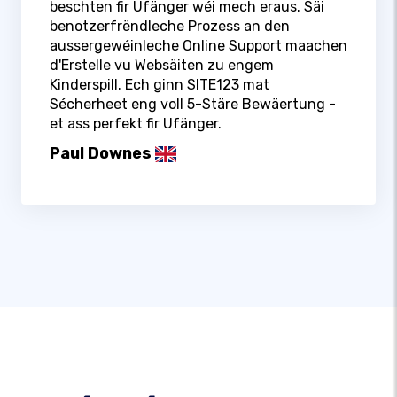
beschten fir Ufänger wéi mech eraus. Säi
benotzerfrëndleche Prozess an den
aussergewéinleche Online Support maachen
d'Erstelle vu Websäiten zu engem
Kinderspill. Ech ginn SITE123 mat
Sécherheet eng voll 5-Stäre Bewäertung -
et ass perfekt fir Ufänger.
Paul Downes