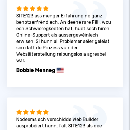
SITE123 ass menger Erfahrung no ganz
benotzerfrëndlech. An deene rare Fäll, wou
ech Schwieregkeeten hat, huet sech hiren
Online-Support als aussergewéinlech
erwisen. Si hunn all Problemer séier geléist,
sou datt de Prozess vun der
Websäiterstellung reibungslos a agreabel
war.
Bobbie Menneg
Nodeems ech verschidde Web Builder
ausprobéiert hunn, fält SITE123 als dee