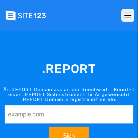
.REPORT
Är .REPORT Domain ass an der Reechwäit - Benotzt
eisen .REPORT Sichinstrument fir Är gewënscht
.REPORT Domain a registréiert se elo.
Sich