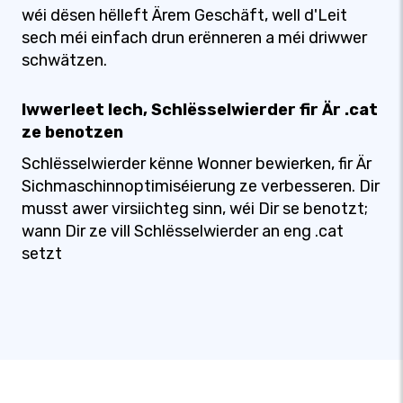
wéi dësen hëlleft Ärem Geschäft, well d'Leit
sech méi einfach drun erënneren a méi driwwer
schwätzen.
Iwwerleet Iech, Schlësselwierder fir Är .cat
ze benotzen
Schlësselwierder kënne Wonner bewierken, fir Är
Sichmaschinnoptimiséierung ze verbesseren. Dir
musst awer virsiichteg sinn, wéi Dir se benotzt;
wann Dir ze vill Schlësselwierder an eng .cat
setzt