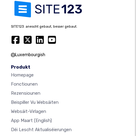
SITE123: anescht gebaut, besser gebaut.
Luxembourgish
Produkt
Homepage
Fonctiounen
Rezensiounen
Beispiller Vu Websäiten
Websäit-Virlagen
App Maart
(English)
Déi Lescht Aktualiséierungen