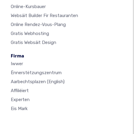
Online-Kursbauer
Websäit Builder Fir Restauranten
Online Rendez-Vous-Plang
Gratis Webhosting
Gratis Websäit Design
Firma
Iwwer
Ënnerstëtzungszentrum
Aarbechtsplazen
(English)
Affiliéiert
Experten
Eis Mark