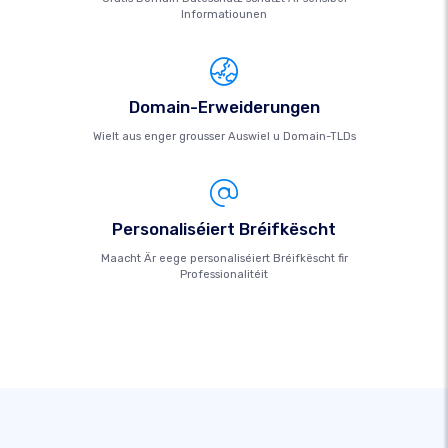
Informatiounen
Domain-Erweiderungen
Wielt aus enger grousser Auswiel u Domain-TLDs
Personaliséiert Bréifkëscht
Maacht Är eege personaliséiert Bréifkëscht fir
Professionalitéit