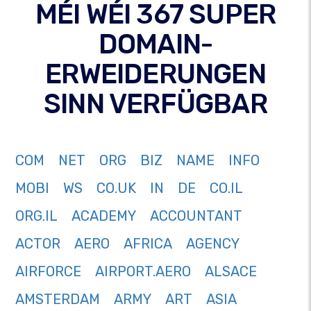
MÉI WÉI 367 SUPER
DOMAIN-
ERWEIDERUNGEN
SINN VERFÜGBAR
COM
NET
ORG
BIZ
NAME
INFO
MOBI
WS
CO.UK
IN
DE
CO.IL
ORG.IL
ACADEMY
ACCOUNTANT
ACTOR
AERO
AFRICA
AGENCY
AIRFORCE
AIRPORT.AERO
ALSACE
AMSTERDAM
ARMY
ART
ASIA