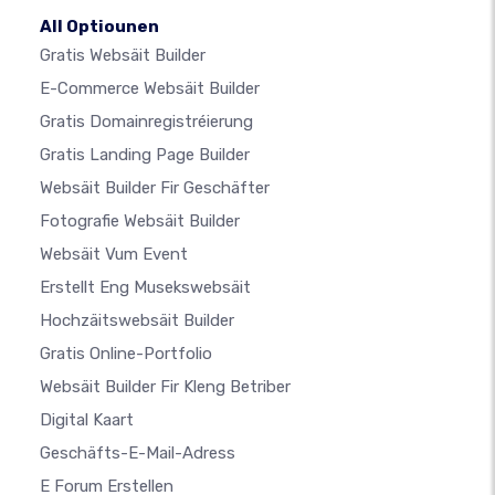
All Optiounen
Gratis Websäit Builder
E-Commerce Websäit Builder
Gratis Domainregistréierung
Gratis Landing Page Builder
Websäit Builder Fir Geschäfter
Fotografie Websäit Builder
Websäit Vum Event
Erstellt Eng Musekswebsäit
Hochzäitswebsäit Builder
Gratis Online-Portfolio
Websäit Builder Fir Kleng Betriber
Digital Kaart
Geschäfts-E-Mail-Adress
E Forum Erstellen