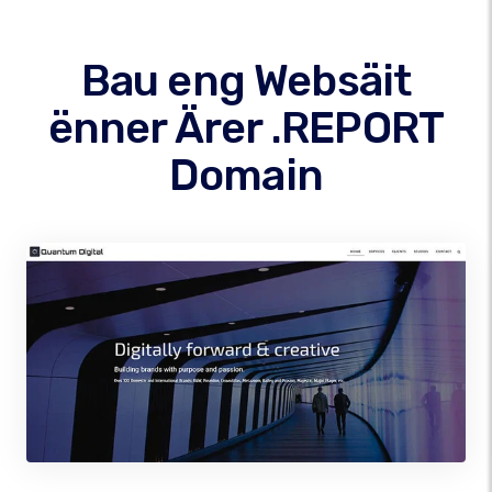
Bau eng Websäit
ënner Ärer .REPORT
Domain