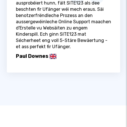
ausprobéiert hunn, fält SITE123 als dee
beschten fir Ufänger wéi mech eraus. Säi
benotzerfrëndleche Prozess an den
aussergewéinleche Online Support maachen
d'Erstelle vu Websäiten zu engem
Kinderspill. Ech ginn SITE123 mat
Sécherheet eng voll 5-Stäre Bewäertung -
et ass perfekt fir Ufänger.
Paul Downes