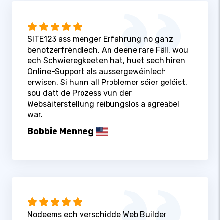
SITE123 ass menger Erfahrung no ganz
benotzerfrëndlech. An deene rare Fäll, wou
ech Schwieregkeeten hat, huet sech hiren
Online-Support als aussergewéinlech
erwisen. Si hunn all Problemer séier geléist,
sou datt de Prozess vun der
Websäiterstellung reibungslos a agreabel
war.
Bobbie Menneg
Nodeems ech verschidde Web Builder