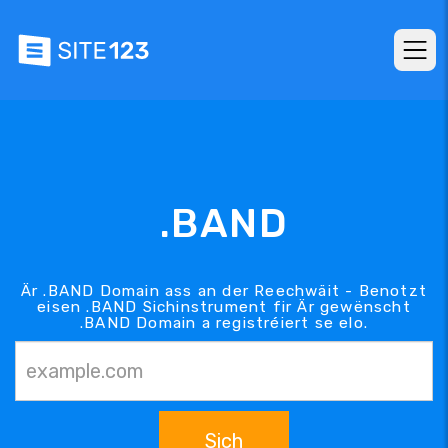
.BAND
Är .BAND Domain ass an der Reechwäit - Benotzt
eisen .BAND Sichinstrument fir Är gewënscht
.BAND Domain a registréiert se elo.
Sich