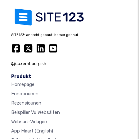
SITE123: anescht gebaut, besser gebaut.
Luxembourgish
Produkt
Homepage
Fonctiounen
Rezensiounen
Beispiller Vu Websäiten
Websäit-Virlagen
App Maart
(English)