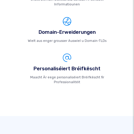
Informatiounen
Domain-Erweiderungen
Wielt aus enger grousser Auswiel u Domain-TLDs
Personaliséiert Bréifkëscht
Maacht Är eege personaliséiert Bréifkëscht fir
Professionalitéit