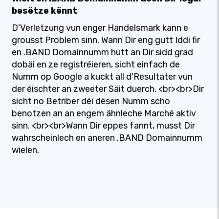
besëtze kënnt
D'Verletzung vun enger Handelsmark kann e
grousst Problem sinn. Wann Dir eng gutt Iddi fir
en .BAND Domainnumm hutt an Dir sidd grad
dobäi en ze registréieren, sicht einfach de
Numm op Google a kuckt all d'Resultater vun
der éischter an zweeter Säit duerch. <br><br>Dir
sicht no Betriber déi dësen Numm scho
benotzen an an engem ähnleche Marché aktiv
sinn. <br><br>Wann Dir eppes fannt, musst Dir
wahrscheinlech en aneren .BAND Domainnumm
wielen.