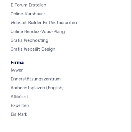
E Forum Erstellen
Online-Kursbauer
Websäit Builder Fir Restauranten
Online Rendez-Vous-Plang
Gratis Webhosting
Gratis Websäit Design
Firma
Iwwer
Ënnerstëtzungszentrum
Aarbechtsplazen
(English)
Affiliéiert
Experten
Eis Mark