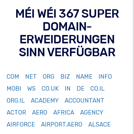
MÉI WÉI 367 SUPER
DOMAIN-
ERWEIDERUNGEN
SINN VERFÜGBAR
COM
NET
ORG
BIZ
NAME
INFO
MOBI
WS
CO.UK
IN
DE
CO.IL
ORG.IL
ACADEMY
ACCOUNTANT
ACTOR
AERO
AFRICA
AGENCY
AIRFORCE
AIRPORT.AERO
ALSACE