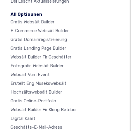
Déi Lescht Aktualiséierungen
All Optiounen
Gratis Websäit Builder
E-Commerce Websäit Builder
Gratis Domainregistréierung
Gratis Landing Page Builder
Websäit Builder Fir Geschäfter
Fotografie Websäit Builder
Websäit Vum Event
Erstellt Eng Musekswebsäit
Hochzäitswebsäit Builder
Gratis Online-Portfolio
Websäit Builder Fir Kleng Betriber
Digital Kaart
Geschäfts-E-Mail-Adress