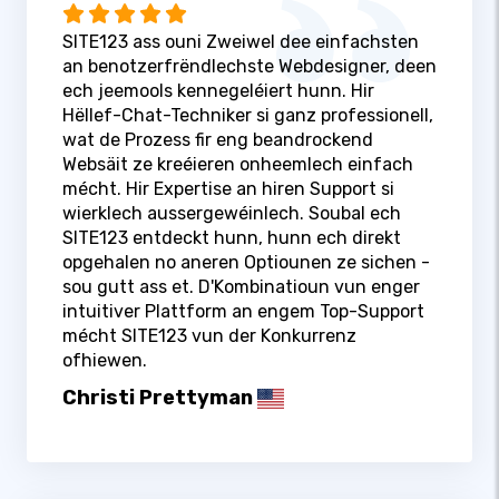
SITE123 ass ouni Zweiwel dee einfachsten
an benotzerfrëndlechste Webdesigner, deen
ech jeemools kennegeléiert hunn. Hir
Hëllef-Chat-Techniker si ganz professionell,
wat de Prozess fir eng beandrockend
Websäit ze kreéieren onheemlech einfach
mécht. Hir Expertise an hiren Support si
wierklech aussergewéinlech. Soubal ech
SITE123 entdeckt hunn, hunn ech direkt
opgehalen no aneren Optiounen ze sichen -
sou gutt ass et. D'Kombinatioun vun enger
intuitiver Plattform an engem Top-Support
mécht SITE123 vun der Konkurrenz
ofhiewen.
Christi Prettyman