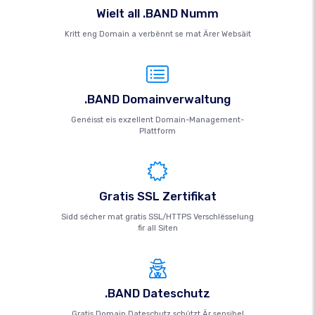
Wielt all .BAND Numm
Kritt eng Domain a verbënnt se mat Ärer Websäit
.BAND Domainverwaltung
Genéisst eis exzellent Domain-Management-
Plattform
Gratis SSL Zertifikat
Sidd sécher mat gratis SSL/HTTPS Verschlësselung
fir all Siten
.BAND Dateschutz
Gratis Domain Dateschutz schützt Är sensibel