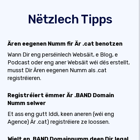
Nëtzlech Tipps
Ären eegenen Numm fir Är .cat benotzen
Wann Dir eng perséinlech Websäit, e Blog, e
Podcast oder eng aner Websäit wéi dës erstellt,
musst Dir Ären eegenen Numm als .cat
registréieren.
Registréiert ëmmer Är .BAND Domain
Numm selwer
Et ass eng gutt Iddi, keen aneren (wéi eng
Agence) Är .cat) registréiere ze loossen.
Wielt en .BAND Domainnumm deen Dir legal