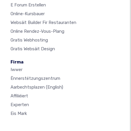
E Forum Erstellen
Online-Kursbauer
Websäit Builder Fir Restauranten
Online Rendez-Vous-Plang
Gratis Webhosting
Gratis Websäit Design
Firma
Iwwer
Ënnerstëtzungszentrum
Aarbechtsplazen
(English)
Affiliéiert
Experten
Eis Mark