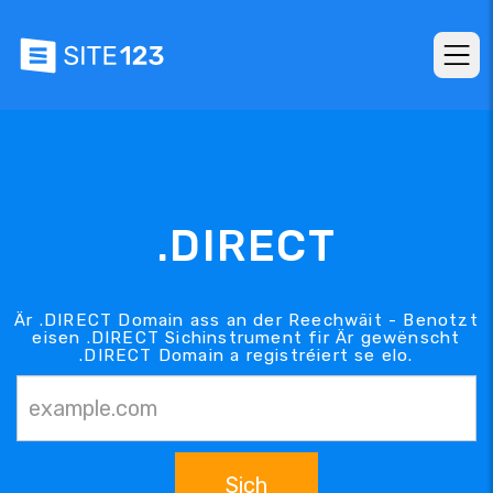
.DIRECT
Är .DIRECT Domain ass an der Reechwäit - Benotzt
eisen .DIRECT Sichinstrument fir Är gewënscht
.DIRECT Domain a registréiert se elo.
Sich