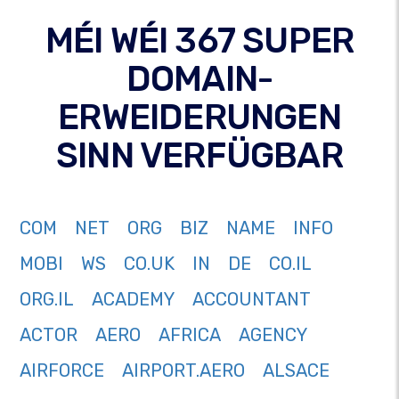
MÉI WÉI 367 SUPER
DOMAIN-
ERWEIDERUNGEN
SINN VERFÜGBAR
COM
NET
ORG
BIZ
NAME
INFO
MOBI
WS
CO.UK
IN
DE
CO.IL
ORG.IL
ACADEMY
ACCOUNTANT
ACTOR
AERO
AFRICA
AGENCY
AIRFORCE
AIRPORT.AERO
ALSACE