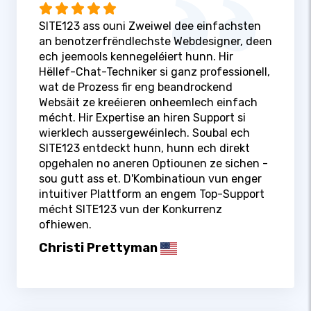
SITE123 ass ouni Zweiwel dee einfachsten
an benotzerfrëndlechste Webdesigner, deen
ech jeemools kennegeléiert hunn. Hir
Hëllef-Chat-Techniker si ganz professionell,
wat de Prozess fir eng beandrockend
Websäit ze kreéieren onheemlech einfach
mécht. Hir Expertise an hiren Support si
wierklech aussergewéinlech. Soubal ech
SITE123 entdeckt hunn, hunn ech direkt
opgehalen no aneren Optiounen ze sichen -
sou gutt ass et. D'Kombinatioun vun enger
intuitiver Plattform an engem Top-Support
mécht SITE123 vun der Konkurrenz
ofhiewen.
Christi Prettyman