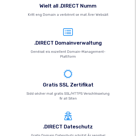
Wielt all .DIRECT Numm
Kritt eng Domain a verbënnt se mat Ärer Websäit
.DIRECT Domainverwaltung
Genéisst eis exzellent Domain-Management-
Plattform
Gratis SSL Zertifikat
Sidd sécher mat gratis SSL/HTTPS Verschlësselung
fir all Siten
.DIRECT Dateschutz
Gratis Domain Dateschutz schützt Är sensibel