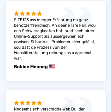
SITE123 ass menger Erfahrung no ganz
benotzerfrëndlech. An deene rare Fäll, wou
ech Schwieregkeeten hat, huet sech hiren
Online-Support als aussergewéinlech
erwisen. Si hunn all Problemer séier geléist,
sou datt de Prozess vun der
Websäiterstellung reibungslos a agreabel
war.
Bobbie Menneg
Nodeems ech verschidde Web Builder