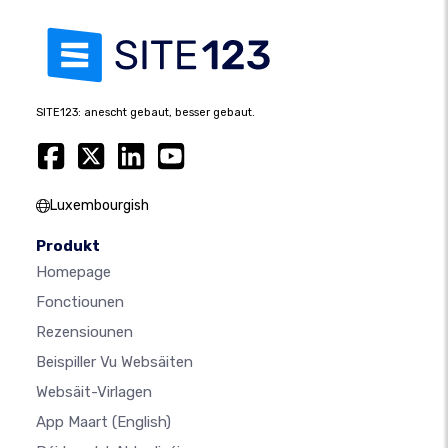
SITE123: anescht gebaut, besser gebaut.
Luxembourgish
Produkt
Homepage
Fonctiounen
Rezensiounen
Beispiller Vu Websäiten
Websäit-Virlagen
App Maart
(English)