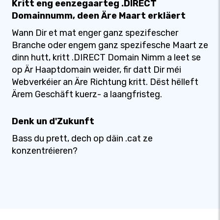
Kritt eng eenzegaarteg .DIRECT
Domainnumm, deen Äre Maart erkläert
Wann Dir et mat enger ganz spezifescher
Branche oder engem ganz spezifesche Maart ze
dinn hutt, kritt .DIRECT Domain Nimm a leet se
op Är Haaptdomain weider, fir datt Dir méi
Webverkéier an Äre Richtung kritt. Dëst hëlleft
Ärem Geschäft kuerz- a laangfristeg.
Denk un d'Zukunft
Bass du prett, dech op däin .cat ze
konzentréieren?