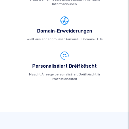
Informatiounen
Domain-Erweiderungen
Wielt aus enger grousser Auswiel u Domain-TLDs
Personaliséiert Bréifkëscht
Maacht Är eege personaliséiert Bréifkëscht fir
Professionalitéit