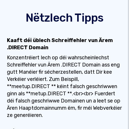
Nëtzlech Tipps
Kaaft déi üblech Schreiffehler vun Ärem
.DIRECT Domain
Konzentréiert Iech op déi wahrscheinlechst
Schreiffehler vun Ärem .DIRECT Domain ass eng
gutt Manéier fir sécherzestellen, datt Dir kee
Verkéier verléiert. Zum Beispill,
**meetup.DIRECT ** kéint falsch geschriwwen
ginn als **metup.DIRECT **.<br><br> Fuerdert
déi falsch geschriwwe Domainen un a leet se op
Ären Haaptdomainnumm ëm, fir méi Webverkéier
ze generéieren.