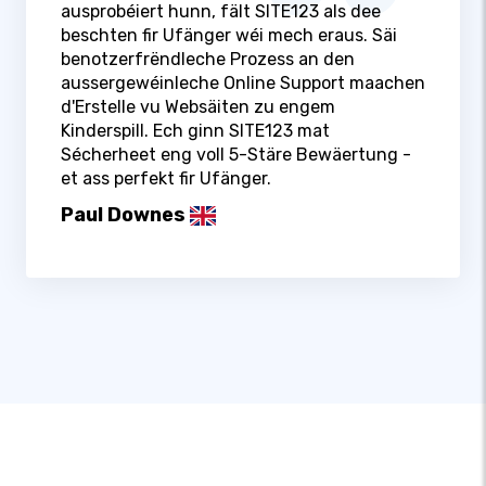
ausprobéiert hunn, fält SITE123 als dee
beschten fir Ufänger wéi mech eraus. Säi
benotzerfrëndleche Prozess an den
aussergewéinleche Online Support maachen
d'Erstelle vu Websäiten zu engem
Kinderspill. Ech ginn SITE123 mat
Sécherheet eng voll 5-Stäre Bewäertung -
et ass perfekt fir Ufänger.
Paul Downes