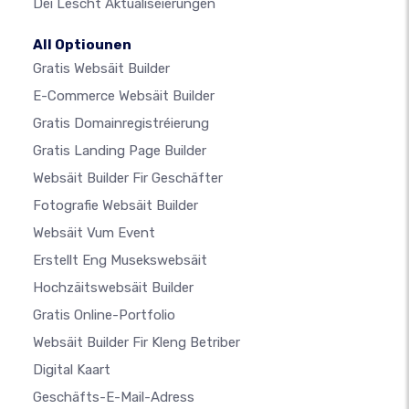
Déi Lescht Aktualiséierungen
All Optiounen
Gratis Websäit Builder
E-Commerce Websäit Builder
Gratis Domainregistréierung
Gratis Landing Page Builder
Websäit Builder Fir Geschäfter
Fotografie Websäit Builder
Websäit Vum Event
Erstellt Eng Musekswebsäit
Hochzäitswebsäit Builder
Gratis Online-Portfolio
Websäit Builder Fir Kleng Betriber
Digital Kaart
Geschäfts-E-Mail-Adress