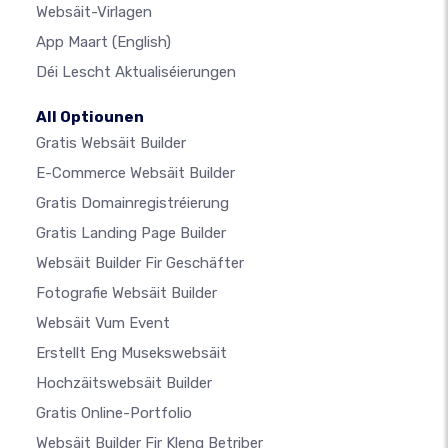
Websäit-Virlagen
App Maart
(English)
Déi Lescht Aktualiséierungen
All Optiounen
Gratis Websäit Builder
E-Commerce Websäit Builder
Gratis Domainregistréierung
Gratis Landing Page Builder
Websäit Builder Fir Geschäfter
Fotografie Websäit Builder
Websäit Vum Event
Erstellt Eng Musekswebsäit
Hochzäitswebsäit Builder
Gratis Online-Portfolio
Websäit Builder Fir Kleng Betriber