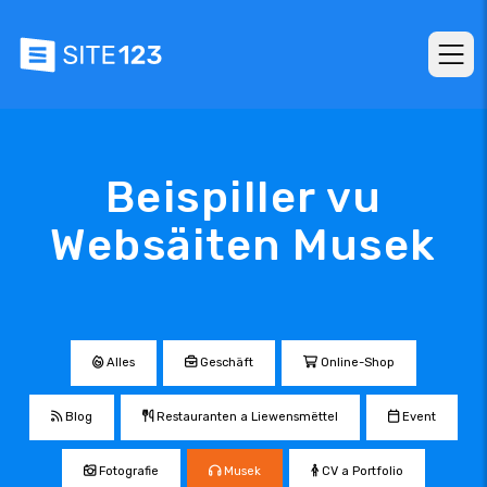
Beispiller vu
Websäiten Musek
Alles
Geschäft
Online-Shop
Blog
Restauranten a Liewensmëttel
Event
Fotografie
Musek
CV a Portfolio