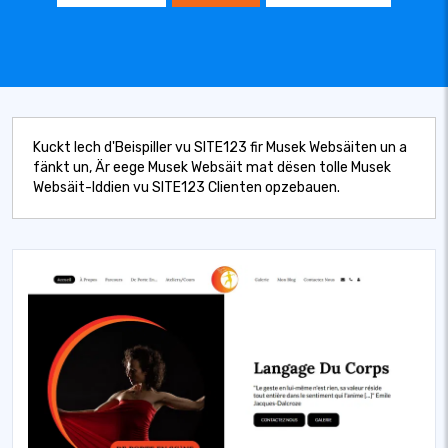
Kuckt Iech d'Beispiller vu SITE123 fir Musek Websäiten un a
fänkt un, Är eege Musek Websäit mat dësen tolle Musek
Websäit-Iddien vu SITE123 Clienten opzebauen.