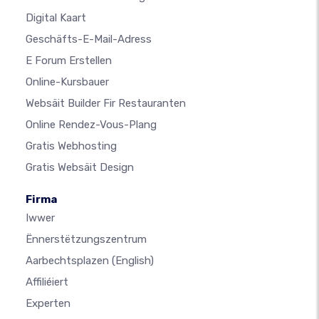
Digital Kaart
Geschäfts-E-Mail-Adress
E Forum Erstellen
Online-Kursbauer
Websäit Builder Fir Restauranten
Online Rendez-Vous-Plang
Gratis Webhosting
Gratis Websäit Design
Firma
Iwwer
Ënnerstëtzungszentrum
Aarbechtsplazen
(English)
Affiliéiert
Experten