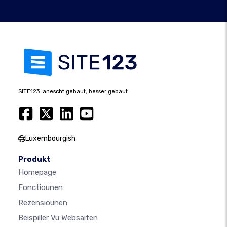
SITE123: anescht gebaut, besser gebaut.
Luxembourgish
Produkt
Homepage
Fonctiounen
Rezensiounen
Beispiller Vu Websäiten