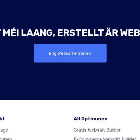
 MÉI LAANG, ERSTELLT ÄR WEB
Eng Websäit erstellen
kt
All Optiounen
age
Gratis Websäit Builder
ounen
E-Commerce Websäit Builder