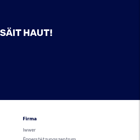
SÄIT HAUT!
Firma
Iwwer
Ënnerstëtzungszentrum