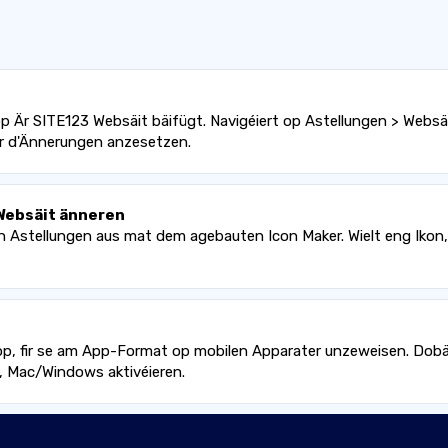
op Är SITE123 Websäit bäifügt. Navigéiert op Astellungen > Webs
fir d'Ännerungen anzesetzen.
 Websäit änneren
den Astellungen aus mat dem agebauten Icon Maker. Wielt eng Ikon,
App, fir se am App-Format op mobilen Apparater unzeweisen. Dob
S, Mac/Windows aktivéieren.