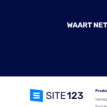
WAART NET
Produ
Homep
Foncti