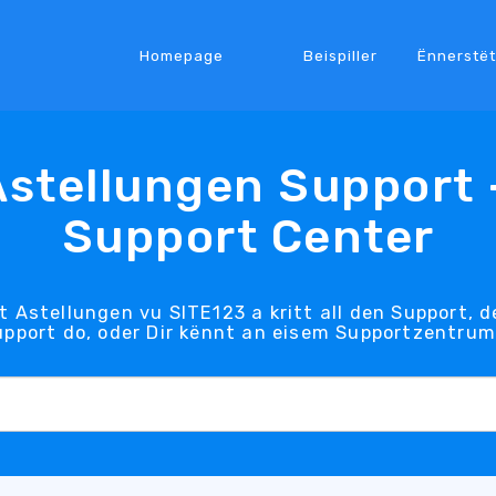
Homepage
Beispiller
Ënnerstë
Astellungen Support 
Support Center
 Astellungen vu SITE123 a kritt all den Support, d
pport do, oder Dir kënnt an eisem Supportzentrum 