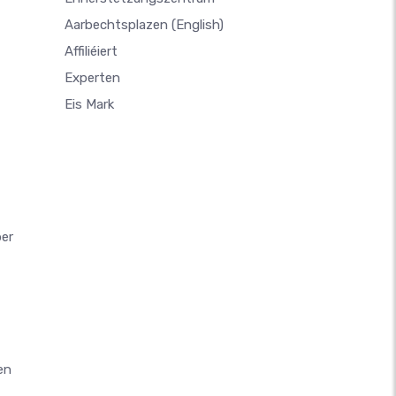
Aarbechtsplazen
(English)
Affiliéiert
Experten
Eis Mark
ber
en