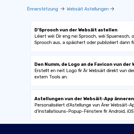
Ënnerstëtzung
Websäit Astellungen
D'Sprooch vun der Websäit astellen
Léiert wéi Dir eng nei Sprooch, wéi Spuenesch, 
Sprooch aus, a späichert oder publizéiert dann 
Den Numm, de Logo an de Favicon vun der
Erstellt en neit Logo fir Är Websäit direkt vun 
extern Tools an.
Astellungen vun der Websäit-App änneren
Personaliséiert d'Astellunge vun Ärer Websäit-
d'Installatiouns-Popup-Fënstere fir Android, iO