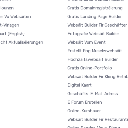
iounen
Gratis Domainregistréierung
ler Vu Websäiten
Gratis Landing Page Builder
t-Virlagen
Websäit Builder Fir Geschäfter
aart
(English)
Fotografie Websäit Builder
scht Aktualiséierungen
Websäit Vum Event
Erstellt Eng Musekswebsäit
Hochzäitswebsäit Builder
Gratis Online-Portfolio
Websäit Builder Fir Kleng Betri
Digital Kaart
Geschäfts-E-Mail-Adress
E Forum Erstellen
Online-Kursbauer
Websäit Builder Fir Restaurant