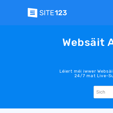
Websäit 
Léiert méi iwwer Websäit
24/7 mat Live-Su