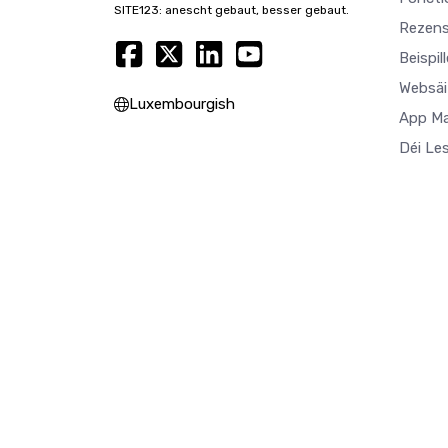
SITE123: anescht gebaut, besser gebaut.
Rezens
Beispil
Websäi
Luxembourgish
App M
Déi Le