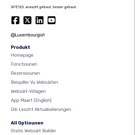
SITE123: anescht gebaut, besser gebaut.
Luxembourgish
Produkt
Homepage
Fonctiounen
Rezensiounen
Beispiller Vu Websäiten
Websäit-Virlagen
App Maart
(English)
Déi Lescht Aktualiséierungen
All Optiounen
Gratis Websäit Builder