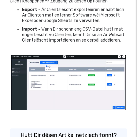
Client Knäppchen fir Zougang zu dësen Optiounen.
Export -
Är Clientslëscht exportéieren erlaabt Iech
Är Clienten mat externer Software wéi Microsoft
Excel oder Google Sheets ze verwalten.
Import -
Wann Dir schonn eng CSV-Datei hutt mat
enger Lëscht vu Clienten, kënnt Dir se an Är Websäit
Clientslëscht importéieren an se derbäi addéieren.
Hutt Dir dësen Artikel nëtzlech fonnt?