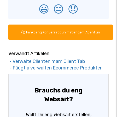
😃
😐
😞
Fänkt eng Konversatioun mat engem Agent un
Verwandt Artikelen:
- Verwalte Clienten mam Client Tab
- Füügt a verwalten Ecommerce Produkter
Brauchs du eng
Websäit?
Wëllt Dir eng Websäit erstellen,