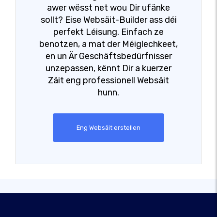
awer wësst net wou Dir ufänke
sollt? Eise Websäit-Builder ass déi
perfekt Léisung. Einfach ze
benotzen, a mat der Méiglechkeet,
en un Är Geschäftsbedürfnisser
unzepassen, kënnt Dir a kuerzer
Zäit eng professionell Websäit
hunn.
Eng Websäit erstellen