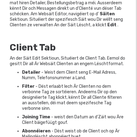
mat hiren Detailer, Bestellungsbetrag a méi. Ausserdeem
kënnt Dir och Messagen direkt un d'Clientë vun dëser Tab
schécken. Am Websäit Editor, navigéiert op d'
Säiten
Sektioun. Situéiert der spezifesch Säit wou Dir wëllt seng
Clienten ze verwalten An der Säit Lëscht, a klickt
Edit
.
Client Tab
An der Säit Edit Sektioun, Situéiert de Client Tab. Eemol do
gesitt Dir all Är Websäit Clienten an engem Lëschtformat.
Detailer
- Weist dem Client seng E-Mail Adress,
Numm, Telefonsnummer a Land.
Filter
- Dëst erlaabt Iech Är Clienten no dem
verbonne Tag ze sortéieren. Andeems Dir op den
designéierte Tag klickt, kënnt Dir all Cliente filteren
an ausstellen, déi mat deem spezifesche Tag
verbonne sinn.
Joining Time
- weist den Datum an d'Zäit wou Äre
Client bäigefüügt gouf.
Abonnéieren
- Dëst weist ob de Client och op Är
Mailinglëscht abonnéiert huet.