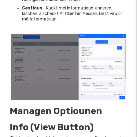
Gestioun
- Kuckt méi Informatioun. änneren,
läschen, a schéckt Är Clienten Messen. Liest viru fir
méi Informatioun.
Managen Optiounen
Info (View Button)