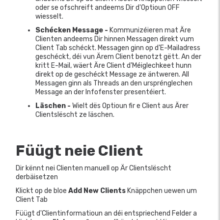
oder se ofschreift andeems Dir d'Optioun OFF
wiesselt.
Schécken Message -
Kommunizéieren mat Äre
Clienten andeems Dir hinnen Messagen direkt vum
Client Tab schéckt. Messagen ginn op d'E-Mailadress
geschéckt, déi vun Ärem Client benotzt gëtt. An der
kritt E-Mail, wäert Äre Client d'Méiglechkeet hunn
direkt op de geschéckt Message ze äntweren. All
Messagen ginn als Threads an den ursprénglechen
Message an der Infofenster presentéiert.
Läschen -
Wielt dës Optioun fir e Client aus Ärer
Clientslëscht ze läschen.
Füügt neie Client
Dir kënnt nei Clienten manuell op Är Clientslëscht
derbäisetzen
Klickt op de bloe
Add New Clients
Knäppchen uewen um
Client Tab
Füügt d'Clientinformatioun an déi entspriechend Felder a