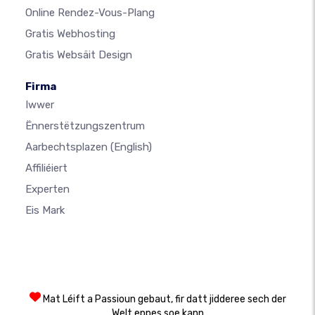
Online Rendez-Vous-Plang
Gratis Webhosting
Gratis Websäit Design
Firma
Iwwer
Ënnerstëtzungszentrum
Aarbechtsplazen
(English)
Affiliéiert
Experten
Eis Mark
Mat Léift a Passioun gebaut, fir datt jidderee sech der
Welt eppes soe kann