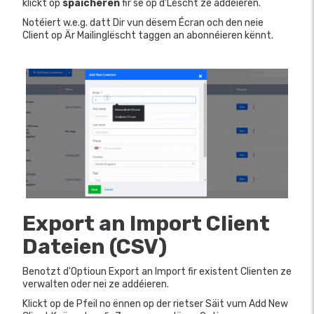
klickt op
späicheren
fir se op d'Lëscht ze addéieren.
Notéiert w.e.g. datt Dir vun dësem Écran och den neie
Client op Är Mailinglëscht taggen an abonnéieren kënnt.
Export an Import Client
Dateien (CSV)
Benotzt d'Optioun Export an Import fir existent Clienten ze
verwalten oder nei ze addéieren.
Klickt op de Pfeil no ënnen op der rietser Säit vum Add New