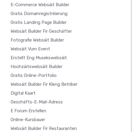
E-Commerce Websäit Builder
Gratis Domainregistréierung
Gratis Landing Page Builder
Websäit Builder Fir Geschäfter
Fotografie Websäit Builder
Websäit Vum Event
Erstellt Eng Musekswebsäit
Hochzäitswebsäit Builder
Gratis Online-Portfolio
Websäit Builder Fir Kleng Betriber
Digital Kaart
Geschäfts-E-Mail-Adress
E Forum Erstellen
Online-Kursbauer
Websäit Builder Fir Restauranten