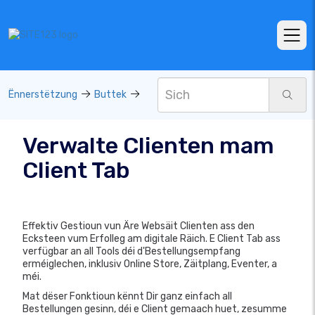
Ënnerstëtzung
Buttek
Verwalte Clienten mam
Client Tab
Effektiv Gestioun vun Äre Websäit Clienten ass den
Ecksteen vum Erfolleg am digitale Räich. E Client Tab ass
verfügbar an all Tools déi d'Bestellungsempfang
erméiglechen, inklusiv Online Store, Zäitplang, Eventer, a
méi.
Mat dëser Fonktioun kënnt Dir ganz einfach all
Bestellungen gesinn, déi e Client gemaach huet, zesumme