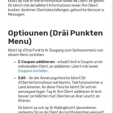
Klickt op Vue fir méi Informatioun iwwer de Client ze gesinn.
Dir kënnt méi detailléiert Informatioun iwwer Äre Client
kucken, dorënner Clientsbestellungen, gebuchte Servicer a
Messagen.
Optiounen (Dräi Punkten
Menu)
Klickt op d'Dräi Punkte fir Zougang zum Optiounsmenü vun
dësem Menü ze kréien:
E Coupon addéieren
- erlaabt Iech e Coupon un en
individuellen Client ze addéieren. Léiert méi iwwer
Coupons erstellen
.
Edit
- An der Ännerungsfenster kënnt Dir
d'Clientinformatioun wéi Numm, Telefonsnummer a
Land änneren. An dëser Fënster kënnt Dir och en
eenzegaartegen Tag fir Äre Client addéieren fir Iech
besser ze hëllefen mat Clienten an Ärer Lëscht ze
filteren.
Dir kënnt se och op Är Mailinglëscht abonnéieren
andeems Dir op de Client Accord Knäppchen wiesselt