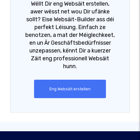
Wëllt Dir eng Websäit erstellen,
awer wësst net wou Dir ufänke
sollt? Eise Websäit-Builder ass déi
perfekt Léisung. Einfach ze
benotzen, a mat der Méiglechkeet,
en un Är Geschäftsbedürfnisser
unzepassen, kënnt Dir a kuerzer
Zäit eng professionell Websäit
hunn.
Eng Websäit erstellen