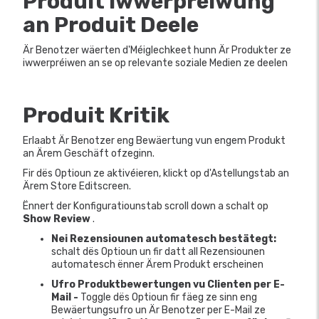
Produit Iwwerpréiwung
an Produit
Deele
Är Benotzer wäerten d'Méiglechkeet hunn Är Produkter ze
iwwerpréiwen an se op relevante soziale Medien ze deelen
Produit Kritik
Erlaabt Är Benotzer eng Bewäertung vun engem Produkt
an Ärem Geschäft ofzeginn.
Fir dës Optioun ze aktivéieren, klickt op d'Astellungstab an
Ärem Store Editscreen.
Ënnert der Konfiguratiounstab scroll down a schalt op
Show Review
.
Nei Rezensiounen automatesch bestätegt:
schalt dës Optioun un fir datt all Rezensiounen
automatesch ënner Ärem Produkt erscheinen
Ufro Produktbewertungen vu Clienten per E-
Mail -
Toggle dës Optioun fir fäeg ze sinn eng
Bewäertungsufro un Är Benotzer per E-Mail ze