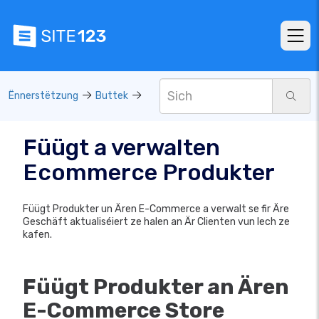
Ënnerstëtzung
Buttek
Füügt a verwalten
Ecommerce Produkter
Füügt Produkter un Ären E-Commerce a verwalt se fir Äre
Geschäft aktualiséiert ze halen an Är Clienten vun Iech ze
kafen.
Füügt Produkter an Ären
E-Commerce Store