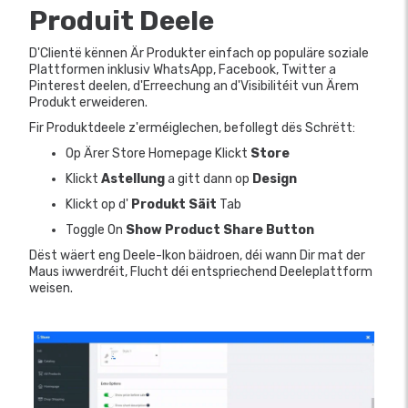
Produit Deele
D'Clientë kënnen Är Produkter einfach op populäre soziale
Plattformen inklusiv WhatsApp, Facebook, Twitter a
Pinterest deelen, d'Erreechung an d'Visibilitéit vun Ärem
Produkt erweideren.
Fir Produktdeele z'erméiglechen, befollegt dës Schrëtt:
Op Ärer Store Homepage Klickt
Store
Klickt
Astellung
a gitt dann op
Design
Klickt op d'
Produkt Säit
Tab
Toggle On
Show Product Share Button
Dëst wäert eng Deele-Ikon bäidroen, déi wann Dir mat der
Maus iwwerdréit, Flucht déi entspriechend Deeleplattform
weisen.