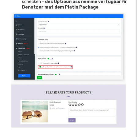
schécken
- dës Optioun ass nëmme verfügbar fir
Benotzer mat dem Platin Package