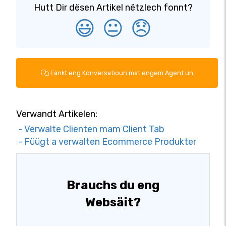
Hutt Dir dësen Artikel nëtzlech fonnt?
😃
😐
😞
Fänkt eng Konversatioun mat engem Agent un
Verwandt Artikelen:
- Verwalte Clienten mam Client Tab
- Füügt a verwalten Ecommerce Produkter
Brauchs du eng
Websäit?