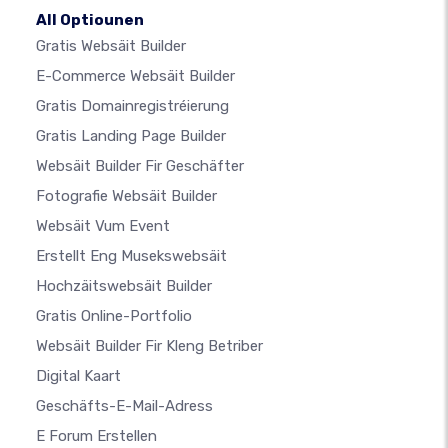
All Optiounen
Gratis Websäit Builder
E-Commerce Websäit Builder
Gratis Domainregistréierung
Gratis Landing Page Builder
Websäit Builder Fir Geschäfter
Fotografie Websäit Builder
Websäit Vum Event
Erstellt Eng Musekswebsäit
Hochzäitswebsäit Builder
Gratis Online-Portfolio
Websäit Builder Fir Kleng Betriber
Digital Kaart
Geschäfts-E-Mail-Adress
E Forum Erstellen