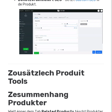
de Produkt.
Zousätzlech Produit
Tools
Zesummenhang
Produkter
Wielt ënner dem Tab
Related Products
tëscht Produkter