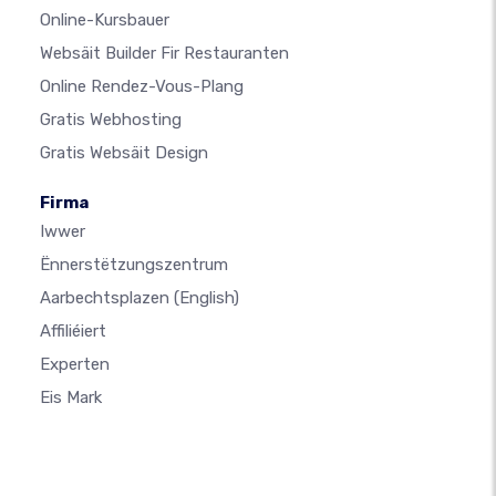
Online-Kursbauer
Websäit Builder Fir Restauranten
Online Rendez-Vous-Plang
Gratis Webhosting
Gratis Websäit Design
Firma
Iwwer
Ënnerstëtzungszentrum
Aarbechtsplazen
(English)
Affiliéiert
Experten
Eis Mark