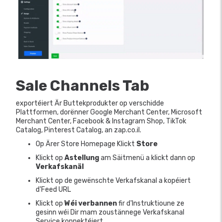
Sale Channels Tab
exportéiert Är Buttekprodukter op verschidde
Plattformen, dorënner Google Merchant Center, Microsoft
Merchant Center, Facebook & Instagram Shop, TikTok
Catalog, Pinterest Catalog, an zap.co.il.
Op Ärer Store Homepage Klickt
Store
Klickt op
Astellung
am Säitmenü a klickt dann op
Verkafskanäl
Klickt op de gewënschte Verkafskanal a kopéiert
d'Feed URL
Klickt op
Wéi verbannen
fir d'Instruktioune ze
gesinn wéi Dir mam zoustännege Verkafskanal
Service konnektéiert.