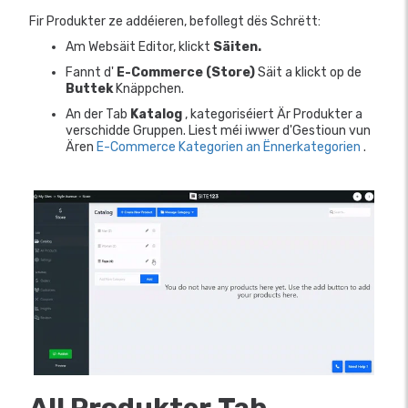
Fir Produkter ze addéieren, befollegt dës Schrëtt:
Am Websäit Editor, klickt
Säiten.
Fannt d'
E-Commerce (Store)
Säit a klickt op de
Buttek
Knäppchen.
An der Tab
Katalog
, kategoriséiert Är Produkter a
verschidde Gruppen. Liest méi iwwer d'Gestioun vun
Ären
E-Commerce Kategorien an Ënnerkategorien
.
All Produkter
Tab