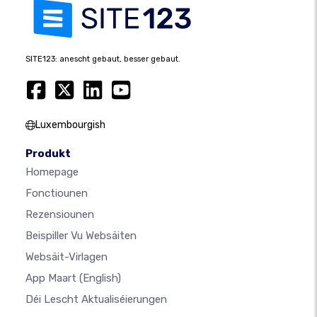
SITE123: anescht gebaut, besser gebaut.
Luxembourgish
Produkt
Homepage
Fonctiounen
Rezensiounen
Beispiller Vu Websäiten
Websäit-Virlagen
App Maart
(English)
Déi Lescht Aktualiséierungen