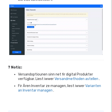
? Notiz:
Versandoptiounen sinn net fir digital Produkter
verfügbar. Liest iwwer
Versandmethoden astellen
.
Fir Ären Inventar ze managen, liest iwwer
Varianten
an Inventar managen
.