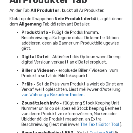
An der Tab
All Produkter
, kuckt all Är Produkter.
Klickt op de Knäppchen
Neie Produkt derbäi
, a gitt ënner
dem
Allgemeng
Tab déi relevant Detailer:
Produktinfo -
Füügt de Produktnumm,
Beschreiwung a Kategorie dobäi. Dir kënnt e Ribbon
addéieren, deen als Banner um Produktbild ugewise
gëtt.
Digital Datei -
Aktivéiert dës Optioun wann Dir eng
digital Versioun verkaaft an d'Datei eropluet.
Biller a Videoen -
eropluede Biller / Videoen
vum
Produkt a setzt de Bildfokuspunkt.
Präis -
Set de Präis vum Produkt a wielt ob Dir et am
Verkaf wëllt oplëschten. Liest méi iwwer d'Astellung
vun Währung a Bezuelmethoden
.
Zousätzlech Info -
füügt eng Stock Keeping Unit
Nummer un fir op déi speziell Stock Keeping Eenheet
vun deem Produkt ze referenzéieren, Marken oder
Ubidder déi de Produkt maachen, an Extra
Beschreiwung (liest méi iwwer
The Text Editor Tool
).
Benotzerdefinéiert SEO
- Setzt
Custom SEO
fir