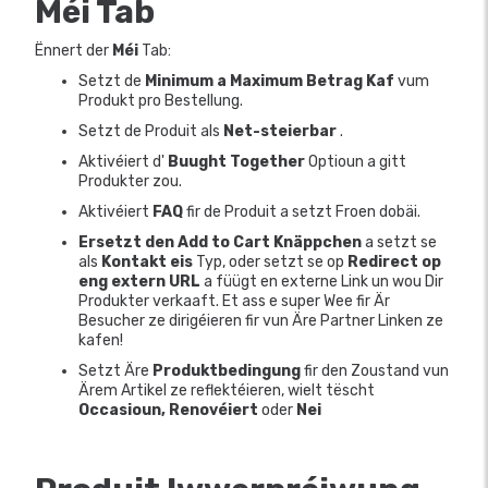
Méi Tab
Ënnert der
Méi
Tab:
Setzt de
Minimum a Maximum Betrag Kaf
vum
Produkt pro Bestellung.
Setzt de Produit als
Net-steierbar
.
Aktivéiert d'
Buught Together
Optioun a gitt
Produkter zou.
Aktivéiert
FAQ
fir de Produit a setzt Froen dobäi.
Ersetzt den Add to Cart Knäppchen
a setzt se
als
Kontakt eis
Typ, oder setzt se op
Redirect op
eng extern URL
a füügt en externe Link un wou Dir
Produkter verkaaft. Et ass e super Wee fir Är
Besucher ze dirigéieren fir vun Äre Partner Linken ze
kafen!
Setzt Äre
Produktbedingung
fir den Zoustand vun
Ärem Artikel ze reflektéieren, wielt tëscht
Occasioun, Renovéiert
oder
Nei