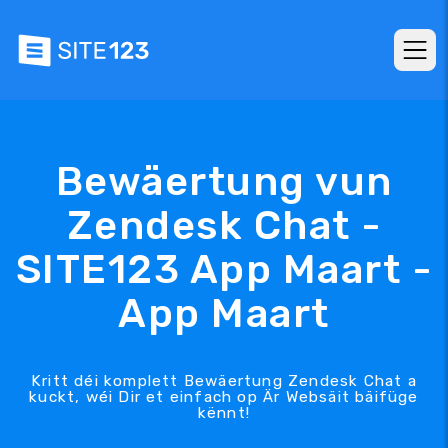
Bewäertung vun
Zendesk Chat -
SITE123 App Maart -
App Maart
Kritt déi komplett Bewäertung Zendesk Chat a
kuckt, wéi Dir et einfach op Är Websäit bäifüge
kënnt!