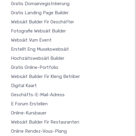
Gratis Domainregistréierung
Gratis Landing Page Builder
Websäit Builder Fir Geschäfter
Fotografie Websäit Builder
Websäit Vum Event
Erstellt Eng Musekswebsäit
Hochzäitswebsäit Builder
Gratis Online-Portfolio
Websäit Builder Fir Kleng Betriber
Digital Kaart
Geschäfts-E-Mail-Adress
E Forum Erstellen
Online-Kursbauer
Websäit Builder Fir Restauranten
Online Rendez-Vous-Plang