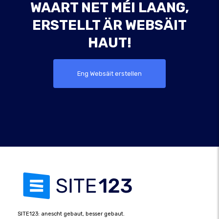
WAART NET MÉI LAANG,
ERSTELLT ÄR WEBSÄIT
HAUT!
Eng Websäit erstellen
SITE123: anescht gebaut, besser gebaut.