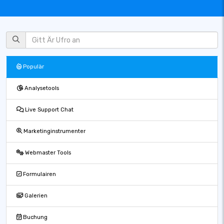
Populär
Analysetools
Live Support Chat
Marketinginstrumenter
Webmaster Tools
Formulairen
Galerien
Buchung