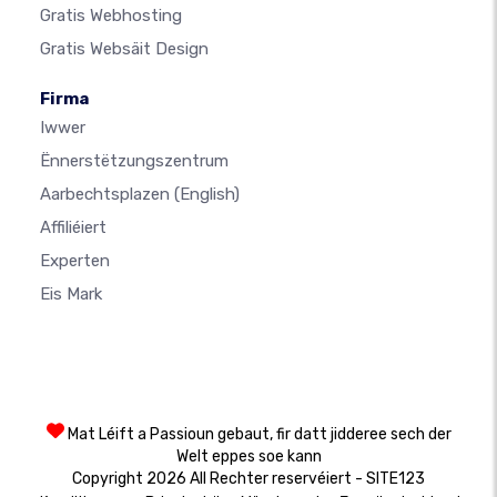
Gratis Webhosting
Gratis Websäit Design
Firma
Iwwer
Ënnerstëtzungszentrum
Aarbechtsplazen
(English)
Affiliéiert
Experten
Eis Mark
Mat Léift a Passioun gebaut, fir datt jidderee sech der
Welt eppes soe kann
Copyright 2026 All Rechter reservéiert - SITE123