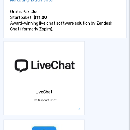
Marketinginstrumenter
Gratis Pak:
Jo
Startpaket:
$11.20
Award-winning live chat software solution by Zendesk
Chat (formerly Zopim).
LiveChat
Live Support Chat