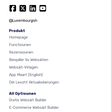
Luxembourgish
Produkt
Homepage
Fonctiounen
Rezensiounen
Beispiller Vu Websäiten
Websäit-Virlagen
App Maart
(English)
Déi Lescht Aktualiséierungen
All Optiounen
Gratis Websäit Builder
E-Commerce Websäit Builder