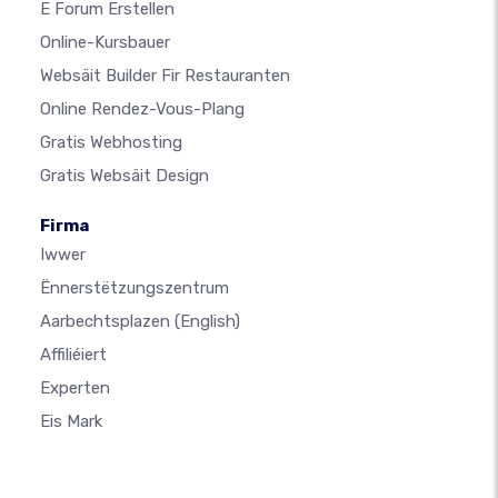
E Forum Erstellen
Online-Kursbauer
Websäit Builder Fir Restauranten
Online Rendez-Vous-Plang
Gratis Webhosting
Gratis Websäit Design
Firma
Iwwer
Ënnerstëtzungszentrum
Aarbechtsplazen
(English)
Affiliéiert
Experten
Eis Mark