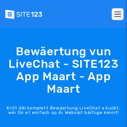
Bewäertung vun
LiveChat - SITE123
App Maart - App
Maart
Kritt déi komplett Bewäertung LiveChat a kuckt,
wéi Dir et einfach op Är Websäit bäifüge kënnt!