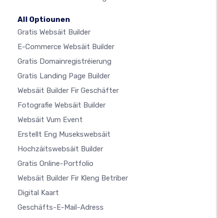
All Optiounen
Gratis Websäit Builder
E-Commerce Websäit Builder
Gratis Domainregistréierung
Gratis Landing Page Builder
Websäit Builder Fir Geschäfter
Fotografie Websäit Builder
Websäit Vum Event
Erstellt Eng Musekswebsäit
Hochzäitswebsäit Builder
Gratis Online-Portfolio
Websäit Builder Fir Kleng Betriber
Digital Kaart
Geschäfts-E-Mail-Adress