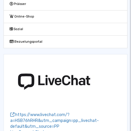
Präisser
Online-Shop
Sozial
Bezuelungsportal
https://www.livechat.com/?
a=HSB76hRHR&utm_campaign=pp_livechat-
default&utm_source=PP