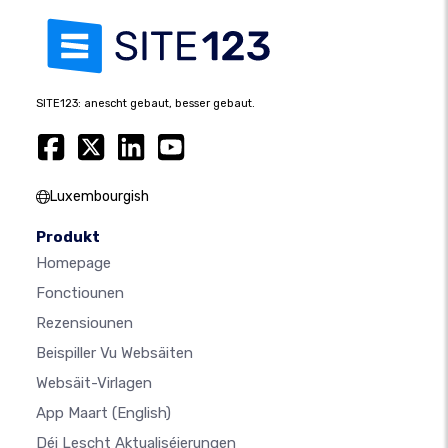
SITE123: anescht gebaut, besser gebaut.
Luxembourgish
Produkt
Homepage
Fonctiounen
Rezensiounen
Beispiller Vu Websäiten
Websäit-Virlagen
App Maart
(English)
Déi Lescht Aktualiséierungen