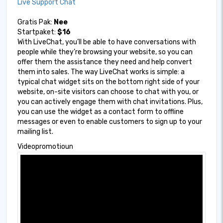
Live Support Chat
Gratis Pak:
Nee
Startpaket:
$16
With LiveChat, you’ll be able to have conversations with
people while they’re browsing your website, so you can
offer them the assistance they need and help convert
them into sales. The way LiveChat works is simple: a
typical chat widget sits on the bottom right side of your
website, on-site visitors can choose to chat with you, or
you can actively engage them with chat invitations. Plus,
you can use the widget as a contact form to offline
messages or even to enable customers to sign up to your
mailing list.
Videopromotioun