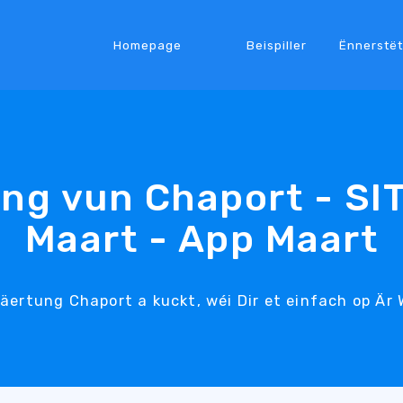
Homepage
Beispiller
Ënnerstë
ng vun Chaport - SI
Maart - App Maart
äertung Chaport a kuckt, wéi Dir et einfach op Är