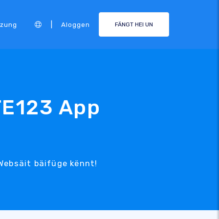
|
tzung
Aloggen
FÄNGT HEI UN
TE123 App
 Websäit bäifüge kënnt!