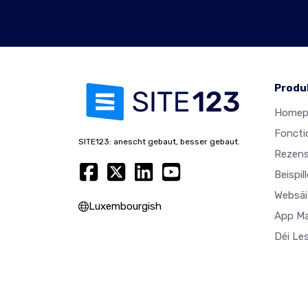
Produ
Homep
Foncti
SITE123: anescht gebaut, besser gebaut.
Rezens
Beispil
Websäi
Luxembourgish
App M
Déi Le