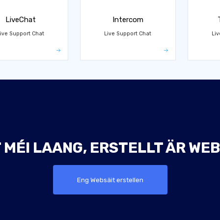
LiveChat
Intercom
ive Support Chat
Live Support Chat
Liv
 MÉI LAANG, ERSTELLT ÄR WEB
Eng Websäit erstellen