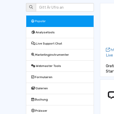
Populär
Analysetools
Live Support Chat
ht
Live
Marketinginstrumenter
Grat
Webmaster Tools
Star
Formulairen
Galerien
Buchung
Präisser