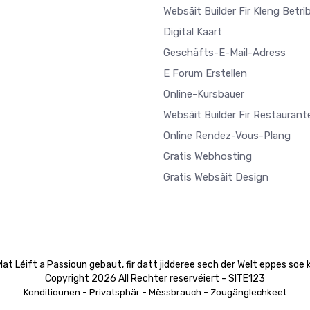
Websäit Builder Fir Kleng Betri
Digital Kaart
Geschäfts-E-Mail-Adress
E Forum Erstellen
Online-Kursbauer
Websäit Builder Fir Restaurant
Online Rendez-Vous-Plang
Gratis Webhosting
Gratis Websäit Design
at Léift a Passioun gebaut, fir datt jidderee sech der Welt eppes soe 
Copyright 2026 All Rechter reservéiert - SITE123
-
-
-
Konditiounen
Privatsphär
Mëssbrauch
Zougänglechkeet