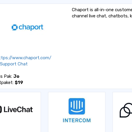
Chaport is all-in-one custom
channel live chat, chatbots,
tps://www.chaport.com/
 Support Chat
is Pak:
Jo
tpaket:
$19