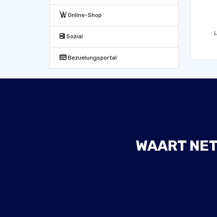
Online-Shop
L
Sozial
Bezuelungsportal
WAART NET