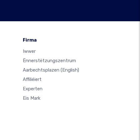
Firma
Iwwer
Ënnerstëtzungszentrum
Aarbechtsplazen
(English)
Affiliéiert
Experten
Eis Mark