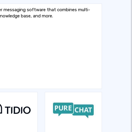
er messaging software that combines multi-
 knowledge base, and more.