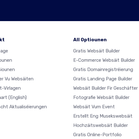
kt
All Optiounen
age
Gratis Websäit Builder
ounen
E-Commerce Websäit Builder
iounen
Gratis Domainregistréierung
ler Vu Websäiten
Gratis Landing Page Builder
t-Virlagen
Websäit Builder Fir Geschäfter
aart
(English)
Fotografie Websäit Builder
scht Aktualiséierungen
Websäit Vum Event
Erstellt Eng Musekswebsäit
Hochzäitswebsäit Builder
Gratis Online-Portfolio