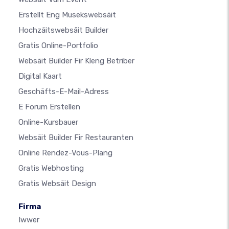
Erstellt Eng Musekswebsäit
Hochzäitswebsäit Builder
Gratis Online-Portfolio
Websäit Builder Fir Kleng Betriber
Digital Kaart
Geschäfts-E-Mail-Adress
E Forum Erstellen
Online-Kursbauer
Websäit Builder Fir Restauranten
Online Rendez-Vous-Plang
Gratis Webhosting
Gratis Websäit Design
Firma
Iwwer