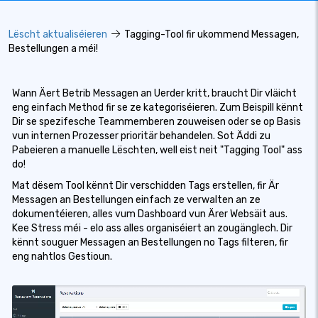
Lëscht aktualiséieren
Tagging-Tool fir ukommend Messagen,
Bestellungen a méi!
Wann Äert Betrib Messagen an Uerder kritt, braucht Dir vläicht
eng einfach Method fir se ze kategoriséieren. Zum Beispill kënnt
Dir se spezifesche Teammemberen zouweisen oder se op Basis
vun internen Prozesser prioritär behandelen. Sot Äddi zu
Pabeieren a manuelle Lëschten, well eist neit "Tagging Tool" ass
do!
Mat dësem Tool kënnt Dir verschidden Tags erstellen, fir Är
Messagen an Bestellungen einfach ze verwalten an ze
dokumentéieren, alles vum Dashboard vun Ärer Websäit aus.
Kee Stress méi - elo ass alles organiséiert an zougänglech. Dir
kënnt souguer Messagen an Bestellungen no Tags filteren, fir
eng nahtlos Gestioun.