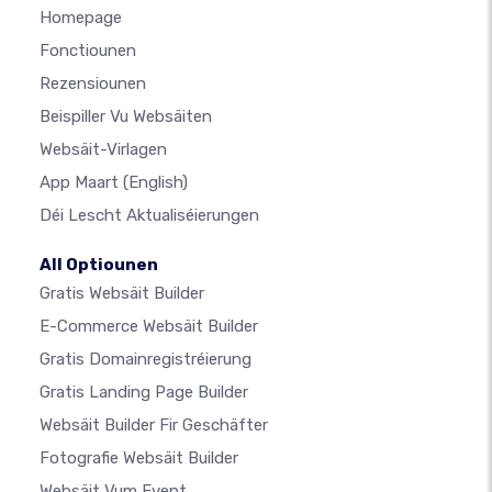
Homepage
Fonctiounen
Rezensiounen
Beispiller Vu Websäiten
Websäit-Virlagen
App Maart
(English)
Déi Lescht Aktualiséierungen
All Optiounen
Gratis Websäit Builder
E-Commerce Websäit Builder
Gratis Domainregistréierung
Gratis Landing Page Builder
Websäit Builder Fir Geschäfter
Fotografie Websäit Builder
Websäit Vum Event