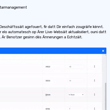
ntarmanagement
Geschäftssäit agefouert, fir datt Dir einfach zougräife kënnt.
elo automatesch op Ärer Live-Websäit aktualiséiert, ouni datt
t. Är Benotzer gesinn dës Ännerungen a Echtzäit.