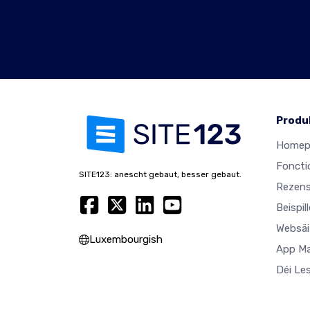
Produ
Homep
Foncti
SITE123: anescht gebaut, besser gebaut.
Rezens
Beispil
Websäi
Luxembourgish
App M
Déi Le