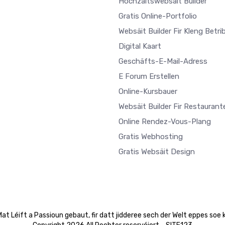
Hochzäitswebsäit Builder
Gratis Online-Portfolio
Websäit Builder Fir Kleng Betri
Digital Kaart
Geschäfts-E-Mail-Adress
E Forum Erstellen
Online-Kursbauer
Websäit Builder Fir Restaurant
Online Rendez-Vous-Plang
Gratis Webhosting
Gratis Websäit Design
at Léift a Passioun gebaut, fir datt jidderee sech der Welt eppes soe 