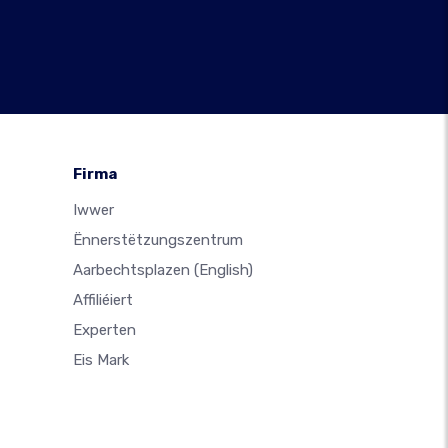
Firma
Iwwer
Ënnerstëtzungszentrum
Aarbechtsplazen
(English)
Affiliéiert
Experten
Eis Mark