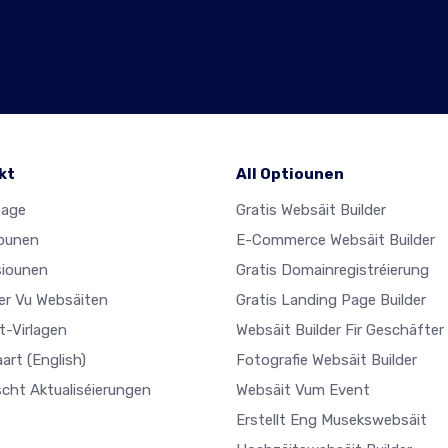
kt
All Optiounen
age
Gratis Websäit Builder
ounen
E-Commerce Websäit Builder
iounen
Gratis Domainregistréierung
ler Vu Websäiten
Gratis Landing Page Builder
t-Virlagen
Websäit Builder Fir Geschäfter
aart
(English)
Fotografie Websäit Builder
scht Aktualiséierungen
Websäit Vum Event
Erstellt Eng Musekswebsäit