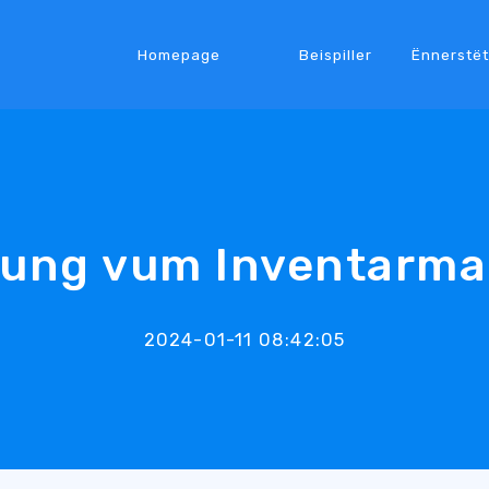
Homepage
Beispiller
Ënnerstë
rung vum Inventarm
2024-01-11 08:42:05