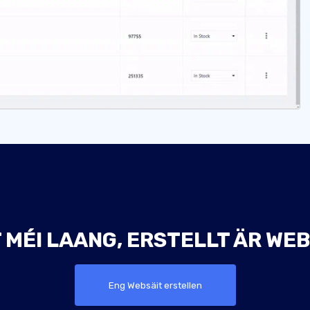
 MÉI LAANG, ERSTELLT ÄR WEB
Eng Websäit erstellen