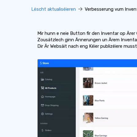
Lëscht aktualiséieren
Verbesserung vum Inve
Mir hunn e neie Button fir den Inventar op Ärer 
Zousätzlech ginn Ännerungen un Ärem Inventar 
Dir Är Websäit nach eng Kéier publizéiere muss