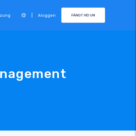
|
tzung
Aloggen
FÄNGT HEI UN
anagement