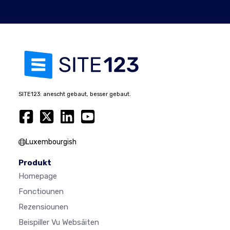
SITE123: anescht gebaut, besser gebaut.
Luxembourgish
Produkt
Homepage
Fonctiounen
Rezensiounen
Beispiller Vu Websäiten