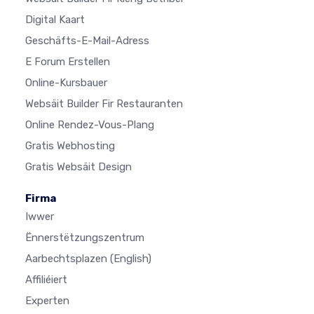
Digital Kaart
Geschäfts-E-Mail-Adress
E Forum Erstellen
Online-Kursbauer
Websäit Builder Fir Restauranten
Online Rendez-Vous-Plang
Gratis Webhosting
Gratis Websäit Design
Firma
Iwwer
Ënnerstëtzungszentrum
Aarbechtsplazen
(English)
Affiliéiert
Experten