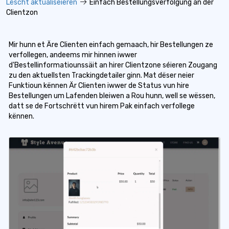
Lëscht aktualiséieren
Einfach Bestellungsverfolgung an der
Clientzon
Mir hunn et Äre Clienten einfach gemaach, hir Bestellungen ze
verfollegen, andeems mir hinnen iwwer
d'Bestellinformatiounssäit an hirer Clientzone séieren Zougang
zu den aktuellsten Trackingdetailer ginn. Mat dëser neier
Funktioun kënnen Är Clienten iwwer de Status vun hire
Bestellungen um Lafenden bleiwen a Rou hunn, well se wëssen,
datt se de Fortschrëtt vun hirem Pak einfach verfollege
kënnen.