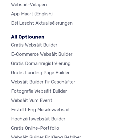
Websäit-Virlagen
App Maart
(English)
Déi Lescht Aktualiséierungen
All Optiounen
Gratis Websäit Builder
E-Commerce Websäit Builder
Gratis Domainregistréierung
Gratis Landing Page Builder
Websäit Builder Fir Geschäfter
Fotografie Websäit Builder
Websäit Vum Event
Erstellt Eng Musekswebsäit
Hochzäitswebsäit Builder
Gratis Online-Portfolio
Websäit Builder Fir Kleng Betriber