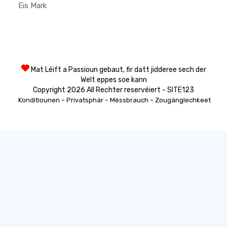
Eis Mark
Mat Léift a Passioun gebaut, fir datt jidderee sech der
Welt eppes soe kann
Copyright 2026 All Rechter reservéiert - SITE123
-
-
-
Konditiounen
Privatsphär
Mëssbrauch
Zougänglechkeet