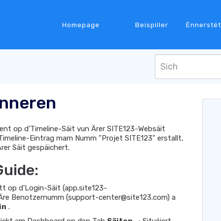
Homepage
Beispiller
Ënnerstë
änneren
vent op d'Timeline-Säit vun Ärer SITE123-Websäit
 Timeline-Eintrag mam Numm "Projet SITE123" erstallt,
er Säit gespäichert.
Guide:
tt op d'Login-Säit (app.site123-
t Äre Benotzernumm (support-center@site123.com) a
in
.