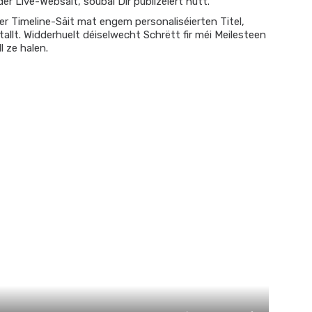
er Live-Websäit, soubal Dir publizéiert hutt.
der Timeline-Säit mat engem personaliséierten Titel,
tallt. Widderhuelt déiselwecht Schrëtt fir méi Meilesteen
l ze halen.