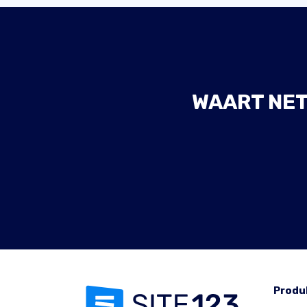
WAART NET
Produ