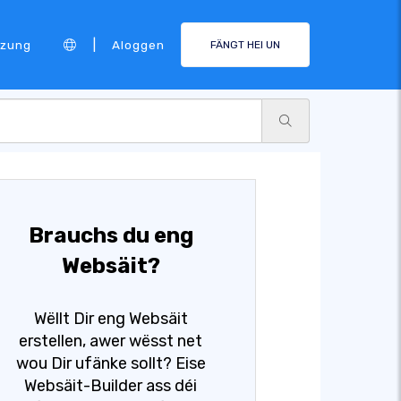
|
tzung
Aloggen
FÄNGT HEI UN
Brauchs du eng
Websäit?
Wëllt Dir eng Websäit
erstellen, awer wësst net
wou Dir ufänke sollt? Eise
Websäit-Builder ass déi