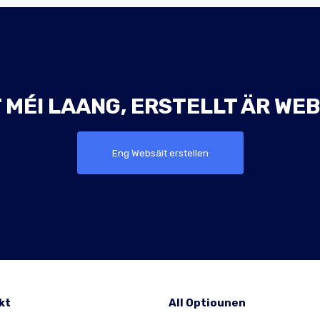
 MÉI LAANG, ERSTELLT ÄR WEB
Eng Websäit erstellen
kt
All Optiounen