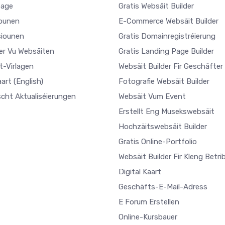
age
Gratis Websäit Builder
ounen
E-Commerce Websäit Builder
iounen
Gratis Domainregistréierung
ler Vu Websäiten
Gratis Landing Page Builder
t-Virlagen
Websäit Builder Fir Geschäfter
aart
(English)
Fotografie Websäit Builder
scht Aktualiséierungen
Websäit Vum Event
Erstellt Eng Musekswebsäit
Hochzäitswebsäit Builder
Gratis Online-Portfolio
Websäit Builder Fir Kleng Betri
Digital Kaart
Geschäfts-E-Mail-Adress
E Forum Erstellen
Online-Kursbauer