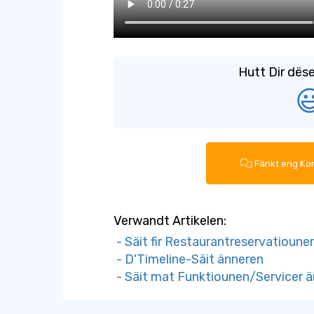
Hutt Dir dës

Fänkt eng Ko
Verwandt Artikelen:
- Säit fir Restaurantreservatioune
- D'Timeline-Säit änneren
- Säit mat Funktiounen/Servicer 