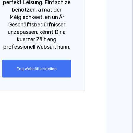
perfekt Léisung. Einfach ze
benotzen, a mat der
Méiglechkeet, en un Är
Geschäftsbedürfnisser
unzepassen, kënnt Dir a
kuerzer Zäit eng
professionell Websäit hunn.
Eng Websäit erstellen