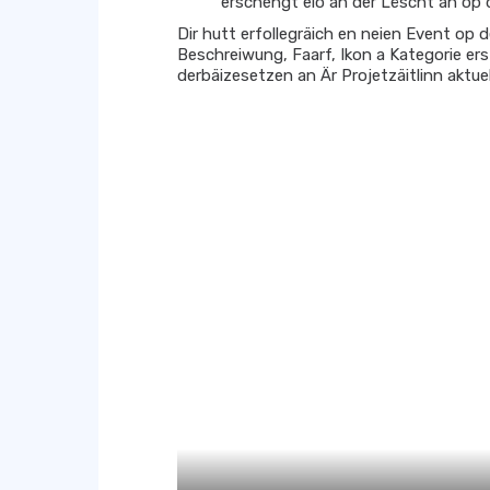
erschéngt elo an der Lëscht an op d
Dir hutt erfollegräich en neien Event op 
Beschreiwung, Faarf, Ikon a Kategorie ers
derbäizesetzen an Är Projetzäitlinn aktuel