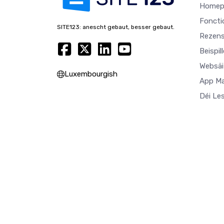
Homep
Foncti
SITE123: anescht gebaut, besser gebaut.
Rezens
Beispil
Websäi
Luxembourgish
App M
Déi Le