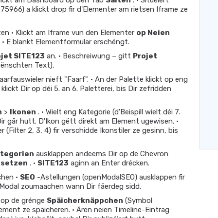
 Klickt am Dashboard op den Tab
Säiten
. • Situéiert
5966) a klickt drop fir d'Elementer am rietsen Iframe ze
zen • Klickt am Iframe vun den Elementer
op Neien
 • E blankt Elementformular erschéngt.
ojet SITE123
an. • Beschreiwung – gitt
Projet
ënschten Text).
aarfauswieler nieft "Faarf". • An der Palette klickt op eng
 klickt Dir op déi 5. an 6. Paletterei, bis Dir zefridden
n
>
Ikonen
. • Wielt eng Kategorie (d'Beispill wielt déi 7.
 Dir gär hutt. D'Ikon gëtt direkt am Element ugewisen. •
er (Filter 2, 3, 4) fir verschidde Ikonstiler ze gesinn, bis
tegorien
ausklappen andeems Dir op de Chevron
isetzen
. •
SITE123
aginn an Enter drécken.
chen •
SEO
-Astellungen (openModalSEO) ausklappen fir
O-Modal zoumaachen wann Dir fäerdeg sidd.
t op de grénge
Späicherknäppchen
(Symbol
lement ze späicheren. • Ären neien Timeline-Eintrag