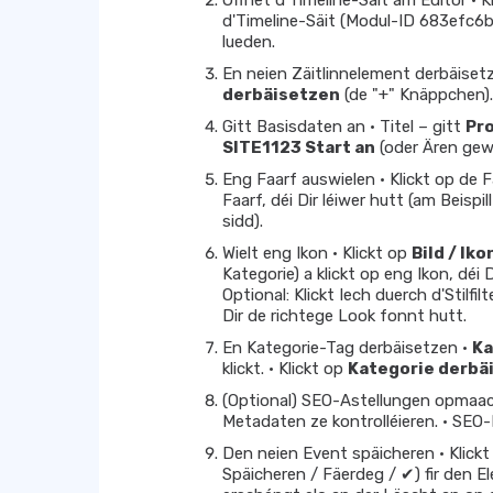
Öffnet d'Timeline-Säit am Editor •
d'Timeline-Säit (Modul-ID 683efc6b7
lueden.
En neien Zäitlinnelement derbäiset
derbäisetzen
(de "+" Knäppchen).
Gitt Basisdaten an • Titel – gitt
Pr
SITE1123 Start an
(oder Ären gew
Eng Faarf auswielen • Klickt op de F
Faarf, déi Dir léiwer hutt (am Beispill
sidd).
Wielt eng Ikon • Klickt op
Bild / Iko
Kategorie) a klickt op eng Ikon, déi
Optional: Klickt Iech duerch d'Stilfilt
Dir de richtege Look fonnt hutt.
En Kategorie-Tag derbäisetzen •
Ka
klickt. • Klickt op
Kategorie derbä
(Optional) SEO-Astellungen opmaa
Metadaten ze kontrolléieren. • SE
Den neien Event späicheren • Klick
Späicheren / Fäerdeg / ✔) fir den E