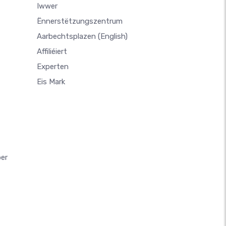
Iwwer
Ënnerstëtzungszentrum
Aarbechtsplazen
(English)
Affiliéiert
Experten
Eis Mark
ber