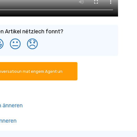
en Artikel nëtzlech fonnt?

😐
😞
nversatioun mat engem Agent un
n änneren
änneren