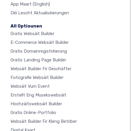
App Maart
(English)
Déi Lescht Aktualiséierungen
All Optiounen
Gratis Websäit Builder
E-Commerce Websäit Builder
Gratis Domainregistréierung
Gratis Landing Page Builder
Websäit Builder Fir Geschäfter
Fotografie Websäit Builder
Websäit Vum Event
Erstellt Eng Musekswebsäit
Hochzäitswebsäit Builder
Gratis Online-Portfolio
Websäit Builder Fir Kleng Betriber
Digital Kaart