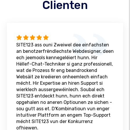
Clienten
SITE123 ass ouni Zweiwel dee einfachsten
an benotzerfrëndlechste Webdesigner, deen
ech jeemools kennegeléiert hunn. Hir
Hëllef-Chat-Techniker si ganz professionell,
wat de Prozess fir eng beandrockend
Websäit ze kreéieren onheemlech einfach
mécht. Hir Expertise an hiren Support si
wierklech aussergewéinlech. Soubal ech
SITE123 entdeckt hunn, hunn ech direkt
opgehalen no aneren Optiounen ze sichen -
sou gutt ass et. D'Kombinatioun vun enger
intuitiver Plattform an engem Top-Support
mécht SITE123 vun der Konkurrenz
ofhiewen.