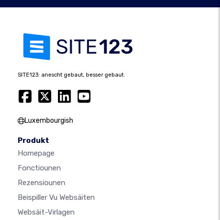
SITE123: anescht gebaut, besser gebaut.
Luxembourgish
Produkt
Homepage
Fonctiounen
Rezensiounen
Beispiller Vu Websäiten
Websäit-Virlagen