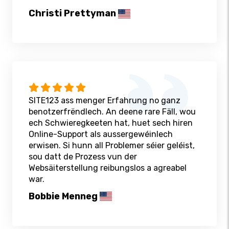
Christi Prettyman
SITE123 ass menger Erfahrung no ganz
benotzerfrëndlech. An deene rare Fäll, wou
ech Schwieregkeeten hat, huet sech hiren
Online-Support als aussergewéinlech
erwisen. Si hunn all Problemer séier geléist,
sou datt de Prozess vun der
Websäiterstellung reibungslos a agreabel
war.
Bobbie Menneg