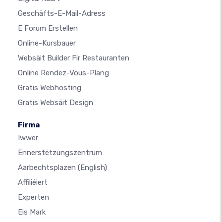
Geschäfts-E-Mail-Adress
E Forum Erstellen
Online-Kursbauer
Websäit Builder Fir Restauranten
Online Rendez-Vous-Plang
Gratis Webhosting
Gratis Websäit Design
Firma
Iwwer
Ënnerstëtzungszentrum
Aarbechtsplazen
(English)
Affiliéiert
Experten
Eis Mark