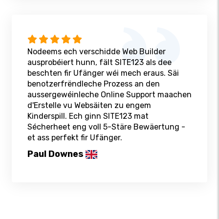
Nodeems ech verschidde Web Builder
ausprobéiert hunn, fält SITE123 als dee
beschten fir Ufänger wéi mech eraus. Säi
benotzerfrëndleche Prozess an den
aussergewéinleche Online Support maachen
d'Erstelle vu Websäiten zu engem
Kinderspill. Ech ginn SITE123 mat
Sécherheet eng voll 5-Stäre Bewäertung -
et ass perfekt fir Ufänger.
Paul Downes