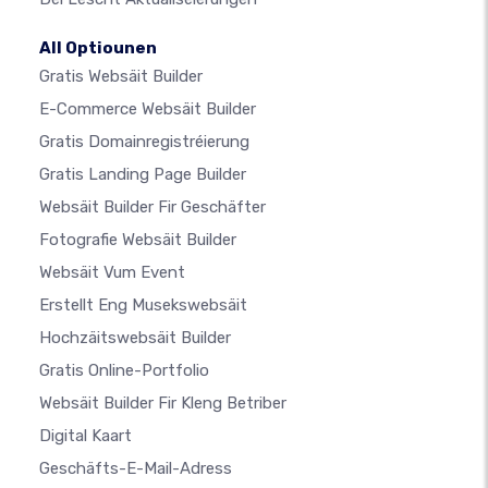
All Optiounen
Gratis Websäit Builder
E-Commerce Websäit Builder
Gratis Domainregistréierung
Gratis Landing Page Builder
Websäit Builder Fir Geschäfter
Fotografie Websäit Builder
Websäit Vum Event
Erstellt Eng Musekswebsäit
Hochzäitswebsäit Builder
Gratis Online-Portfolio
Websäit Builder Fir Kleng Betriber
Digital Kaart
Geschäfts-E-Mail-Adress