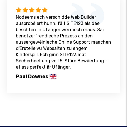
Nodeems ech verschidde Web Builder
ausprobéiert hunn, fält SITE123 als dee
beschten fir Ufänger wéi mech eraus. Säi
benotzerfrëndleche Prozess an den
aussergewéinleche Online Support maachen
d'Erstelle vu Websäiten zu engem
Kinderspill. Ech ginn SITE123 mat
Sécherheet eng voll 5-Stäre Bewäertung -
et ass perfekt fir Ufänger.
Paul Downes