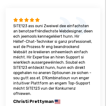
SITE123 ass ouni Zweiwel dee einfachsten
an benotzerfrëndlechste Webdesigner, deen
ech jeemools kennegeléiert hunn. Hir
Hëllef-Chat-Techniker si ganz professionell,
wat de Prozess fir eng beandrockend
Websäit ze kreéieren onheemlech einfach
mécht. Hir Expertise an hiren Support si
wierklech aussergewéinlech. Soubal ech
SITE123 entdeckt hunn, hunn ech direkt
opgehalen no aneren Optiounen ze sichen -
sou gutt ass et. D'Kombinatioun vun enger
intuitiver Plattform an engem Top-Support
mécht SITE123 vun der Konkurrenz
ofhiewen.
Christi Prettyman