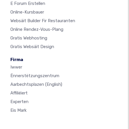
E Forum Erstellen
Online-Kursbauer
Websäit Builder Fir Restauranten
Online Rendez-Vous-Plang
Gratis Webhosting
Gratis Websäit Design
Firma
Iwwer
Ënnerstëtzungszentrum
Aarbechtsplazen
(English)
Affiliéiert
Experten
Eis Mark