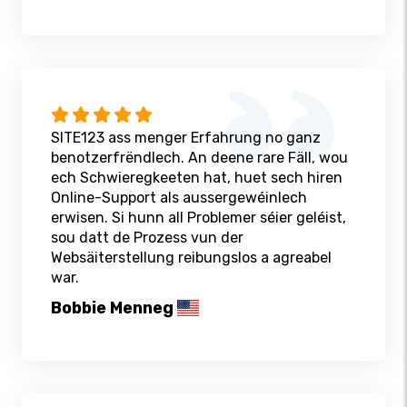
SITE123 ass menger Erfahrung no ganz
benotzerfrëndlech. An deene rare Fäll, wou
ech Schwieregkeeten hat, huet sech hiren
Online-Support als aussergewéinlech
erwisen. Si hunn all Problemer séier geléist,
sou datt de Prozess vun der
Websäiterstellung reibungslos a agreabel
war.
Bobbie Menneg