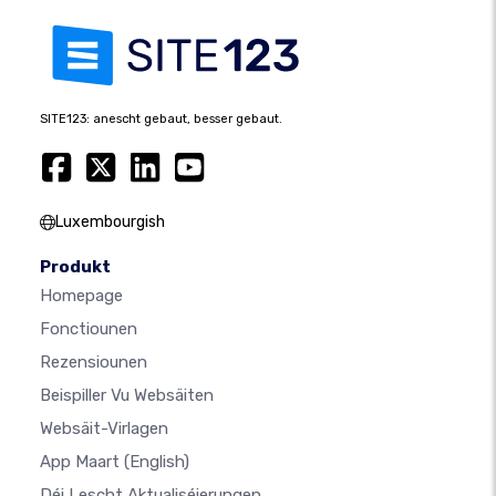
SITE123: anescht gebaut, besser gebaut.
Luxembourgish
Produkt
Homepage
Fonctiounen
Rezensiounen
Beispiller Vu Websäiten
Websäit-Virlagen
App Maart
(English)
Déi Lescht Aktualiséierungen