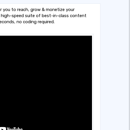
or you to reach, grow & monetize your
a high-speed suite of best-in-class content
seconds, no coding required.