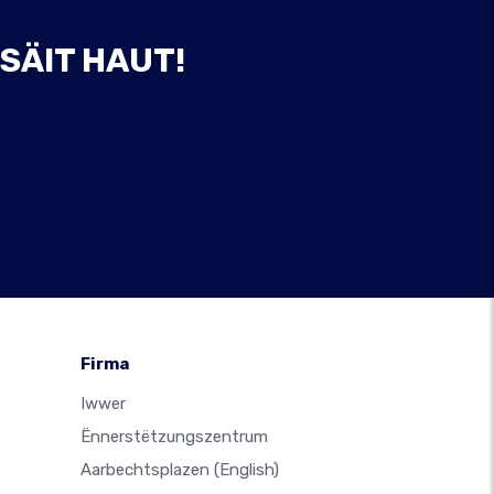
SÄIT HAUT!
Firma
Iwwer
Ënnerstëtzungszentrum
Aarbechtsplazen
(English)