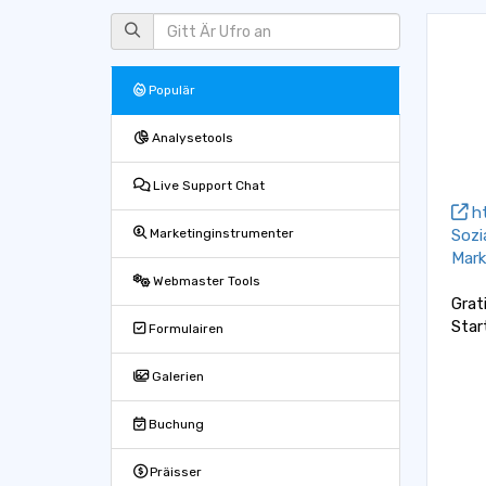
Populär
Analysetools
Live Support Chat
ht
Sozi
Marketinginstrumenter
Mark
Webmaster Tools
Grat
Star
Formulairen
Galerien
Buchung
Präisser