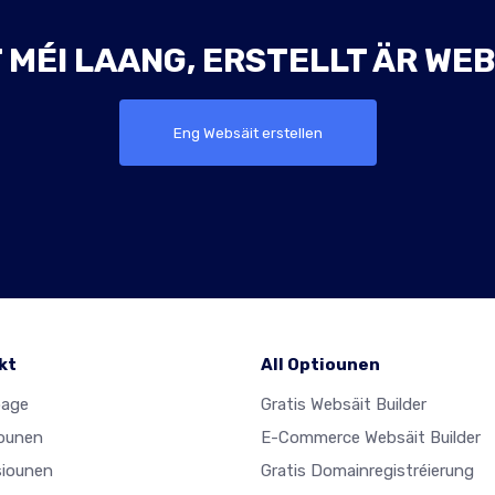
 MÉI LAANG, ERSTELLT ÄR WEB
Eng Websäit erstellen
kt
All Optiounen
age
Gratis Websäit Builder
ounen
E-Commerce Websäit Builder
iounen
Gratis Domainregistréierung