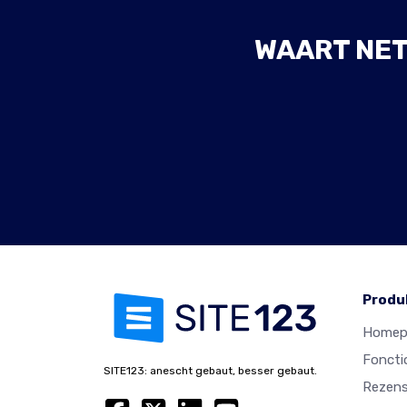
WAART NET
Produ
Homep
Foncti
SITE123: anescht gebaut, besser gebaut.
Rezens