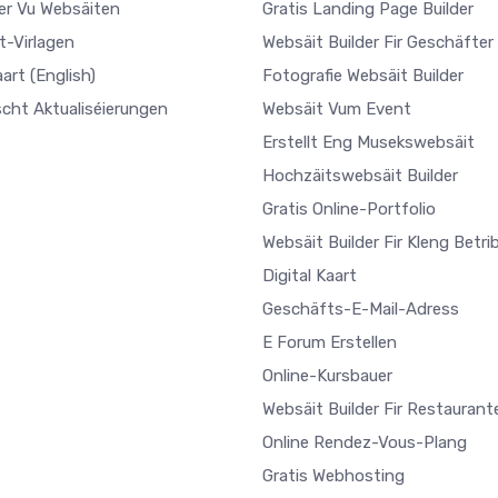
ler Vu Websäiten
Gratis Landing Page Builder
t-Virlagen
Websäit Builder Fir Geschäfter
aart
(English)
Fotografie Websäit Builder
scht Aktualiséierungen
Websäit Vum Event
Erstellt Eng Musekswebsäit
Hochzäitswebsäit Builder
Gratis Online-Portfolio
Websäit Builder Fir Kleng Betri
Digital Kaart
Geschäfts-E-Mail-Adress
E Forum Erstellen
Online-Kursbauer
Websäit Builder Fir Restaurant
Online Rendez-Vous-Plang
Gratis Webhosting