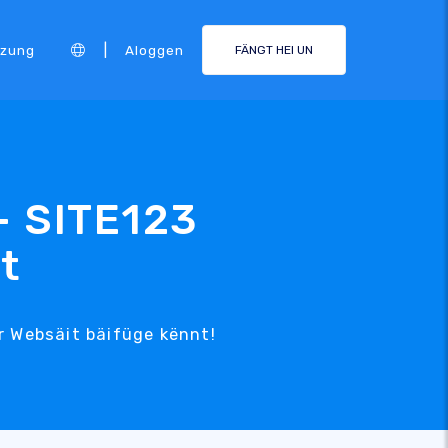
|
tzung
Aloggen
FÄNGT HEI UN
- SITE123
t
Är Websäit bäifüge kënnt!