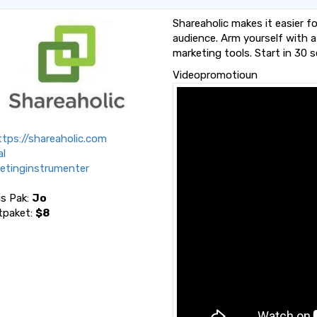
Shareaholic makes it easier f
audience. Arm yourself with 
marketing tools. Start in 30 
Videopromotioun
tps://shareaholic.com
al
etinginstrumenter
is Pak:
Jo
tpaket:
$8