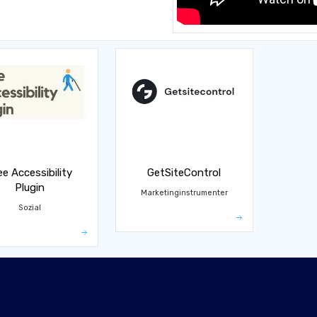
ee Accessibility
GetSiteControl
Plugin
Marketinginstrumenter
Sozial