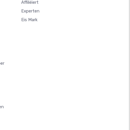
Affiliéiert
Experten
Eis Mark
ber
en