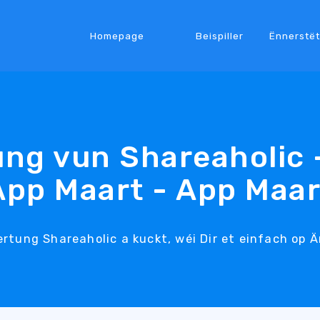
Homepage
Beispiller
Ënnerstë
ng vun Shareaholic 
App Maart - App Maar
rtung Shareaholic a kuckt, wéi Dir et einfach op 