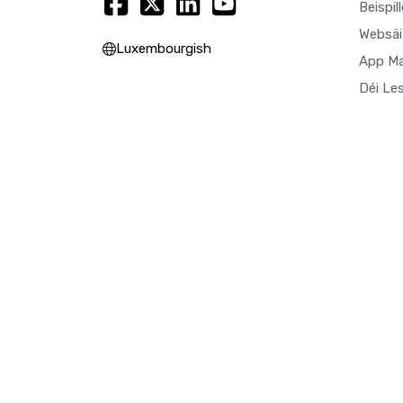
Beispil
Websäi
Luxembourgish
App M
Déi Le