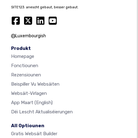
SITE123: anescht gebaut, besser gebaut.
Luxembourgish
Produkt
Homepage
Fonctiounen
Rezensiounen
Beispiller Vu Websäiten
Websäit-Virlagen
App Maart
(English)
Déi Lescht Aktualiséierungen
All Optiounen
Gratis Websäit Builder