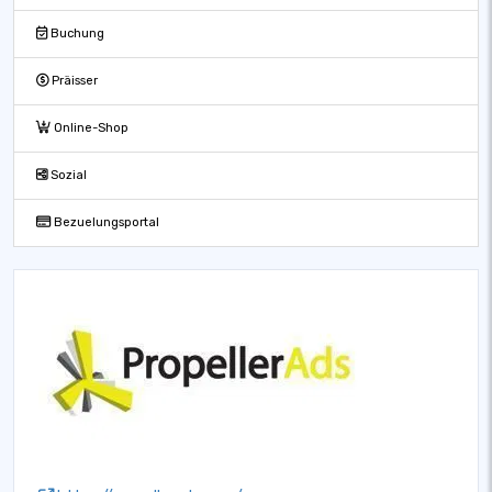
Buchung
Präisser
Online-Shop
Sozial
Bezuelungsportal