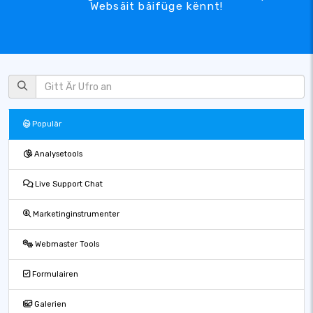
Websäit bäifüge kënnt!
Populär
Analysetools
Live Support Chat
Marketinginstrumenter
Webmaster Tools
Formulairen
Galerien