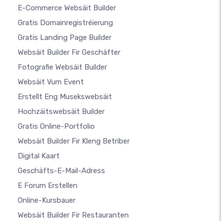
E-Commerce Websäit Builder
Gratis Domainregistréierung
Gratis Landing Page Builder
Websäit Builder Fir Geschäfter
Fotografie Websäit Builder
Websäit Vum Event
Erstellt Eng Musekswebsäit
Hochzäitswebsäit Builder
Gratis Online-Portfolio
Websäit Builder Fir Kleng Betriber
Digital Kaart
Geschäfts-E-Mail-Adress
E Forum Erstellen
Online-Kursbauer
Websäit Builder Fir Restauranten