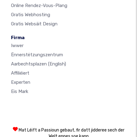
Online Rendez-Vous-Plang
Gratis Webhosting
Gratis Websäit Design
Firma
Iwwer
Ënnerstëtzungszentrum
Aarbechtsplazen
(English)
Affiliéiert
Experten
Eis Mark
Mat Léift a Passioun gebaut, fir datt jidderee sech der
Welt eppes soe kann