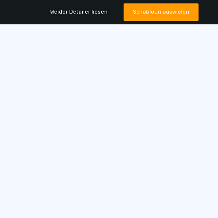
Weider Detailer liesen
Schabloun auswielen