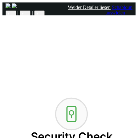
Weider Detailer liesen
Schabloun
|
|
auswielen
×
Websäit-Virlag Maximum Motion
Dës Schabloun benotzt dës Tools
Homepage
Iwwer
classes
Promotioun
Kontakt
Schabloun auswielen